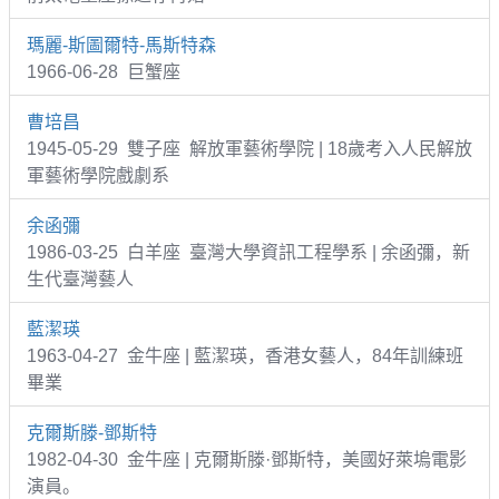
瑪麗-斯圖爾特-馬斯特森
1966-06-28 巨蟹座
曹培昌
1945-05-29 雙子座 解放軍藝術學院 | 18歲考入人民解放
軍藝術學院戲劇系
余函彌
1986-03-25 白羊座 臺灣大學資訊工程學系 | 余函彌，新
生代臺灣藝人
藍潔瑛
1963-04-27 金牛座 | 藍潔瑛，香港女藝人，84年訓練班
畢業
克爾斯滕-鄧斯特
1982-04-30 金牛座 | 克爾斯滕·鄧斯特，美國好萊塢電影
演員。