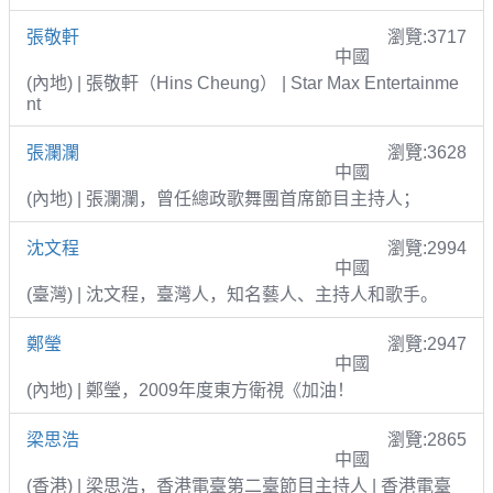
張敬軒
瀏覽:3717
中國
(內地) | 張敬軒（Hins Cheung） | Star Max Entertainme
nt
張瀾瀾
瀏覽:3628
中國
(內地) | 張瀾瀾，曾任總政歌舞團首席節目主持人；
沈文程
瀏覽:2994
中國
(臺灣) | 沈文程，臺灣人，知名藝人、主持人和歌手。
鄭瑩
瀏覽:2947
中國
(內地) | 鄭瑩，2009年度東方衛視《加油！
梁思浩
瀏覽:2865
中國
(香港) | 梁思浩，香港電臺第二臺節目主持人 | 香港電臺