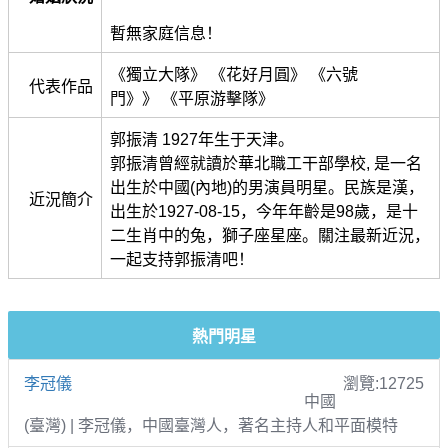
暫無家庭信息！
《獨立大隊》 《花好月圓》 《六號
代表作品
門》》 《平原游擊隊》
郭振清 1927年生于天津。
郭振清曾經就讀於華北職工干部學校, 是一名
出生於中國(內地)的男演員明星。民族是漢，
近況簡介
出生於1927-08-15，今年年齡是98歲，是十
二生肖中的兔，獅子座星座。關注最新近況，
一起支持郭振清吧！
熱門明星
李冠儀
瀏覽:12725
中國
(臺灣) | 李冠儀，中國臺灣人，著名主持人和平面模特