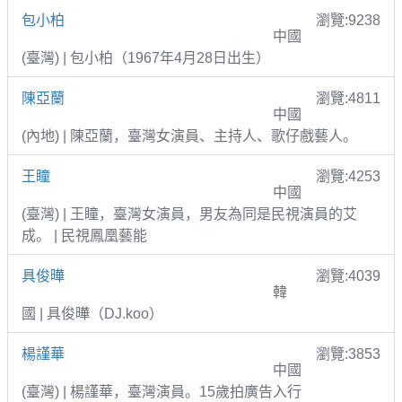
包小柏
瀏覽:9238
中國
(臺灣) | 包小柏（1967年4月28日出生）
陳亞蘭
瀏覽:4811
中國
(內地) | 陳亞蘭，臺灣女演員、主持人、歌仔戲藝人。
王瞳
瀏覽:4253
中國
(臺灣) | 王瞳，臺灣女演員，男友為同是民視演員的艾
成。 | 民視鳳凰藝能
具俊曄
瀏覽:4039
韓
國 | 具俊曄（DJ.koo）
楊謹華
瀏覽:3853
中國
(臺灣) | 楊謹華，臺灣演員。15歲拍廣告入行