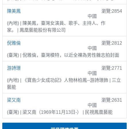
陳美鳳
瀏覽:2854
中國
(內地) | 陳美鳳，臺灣女演員、歌手、主持人、作
家。 | 鳳凰藝能股份有限公司
倪雅倫
瀏覽:2812
中國
(臺灣) | 倪雅倫，臺灣模特，以近全裸為男性雜志拍封面
游詩璟
瀏覽:2771
中國
(內地) | 《寶島少女成功記》人物林柏鳳--游詩璟飾 | 三立
藝能
梁又南
瀏覽:2631
中國
(臺灣) | 梁又南（1969年11月13日-） | 民視鳳凰藝能