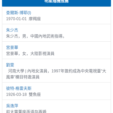
明星隨機推薦
查爾斯-博耶(I)
1970-01-01 摩羯座
朱少杰
朱少杰，男，中國內地武術指導。
宮景華
宮景華，女，大陸影視演員
劉雯
河南大學 | 內地女演員，1997年簽約成為中央電視臺“大
風車”欄目特邀演員
彼特-格雷夫斯
1926-03-18 雙魚座
吳逸萍
前太電董座孫道存再婚