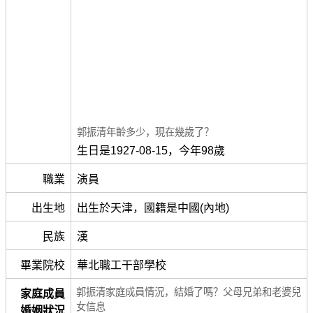
郭振清年齡多少，現在幾歲了？
生日是1927-08-15，今年98歲
職業
演員
出生地
出生於天津，國籍是中國(內地)
民族
漢
畢業院校
華北職工干部學校
郭振清家庭成員情況，結婚了嗎？父母兄弟和老婆兒
家庭成員
女信息
婚姻狀況