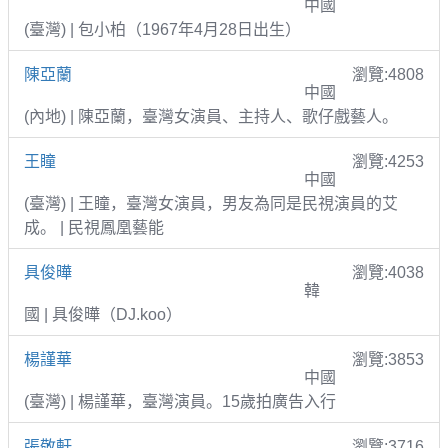
中國
(臺灣) | 包小柏（1967年4月28日出生）
陳亞蘭
瀏覽:4808
中國
(內地) | 陳亞蘭，臺灣女演員、主持人、歌仔戲藝人。
王瞳
瀏覽:4253
中國
(臺灣) | 王瞳，臺灣女演員，男友為同是民視演員的艾
成。 | 民視鳳凰藝能
具俊曄
瀏覽:4038
韓
國 | 具俊曄（DJ.koo）
楊謹華
瀏覽:3853
中國
(臺灣) | 楊謹華，臺灣演員。15歲拍廣告入行
張敬軒
瀏覽:3716