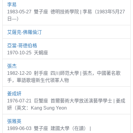
李易
1983-05-27 雙子座 德明技術學院 | 李易（1983年5月27
日—）
艾薩克-佛羅倫汀
亞當-哥德伯格
1970-10-25 天蝎座
張杰
1982-12-20 射手座 四川師范大學 | 張杰，中國著名歌
手，華語歌壇新生代領軍人物
姜成妍
1976-07-21 巨蟹座 首爾藝術大學放送演藝學學士 | 姜成
妍（英文：Kang Sung Yeon
張雅英
1989-06-03 雙子座 建國大學（在讀） |