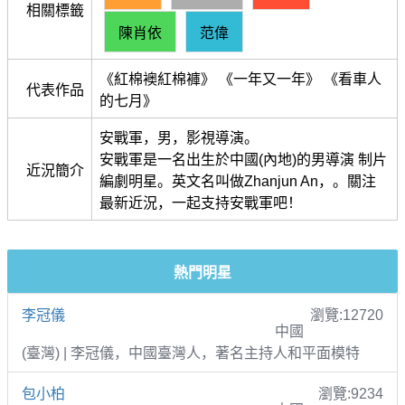
相關標籤
陳肖依
范偉
《紅棉襖紅棉褲》 《一年又一年》 《看車人
代表作品
的七月》
安戰軍，男，影視導演。
安戰軍是一名出生於中國(內地)的男導演 制片
近況簡介
編劇明星。英文名叫做Zhanjun An，。關注
最新近況，一起支持安戰軍吧！
熱門明星
李冠儀
瀏覽:12720
中國
(臺灣) | 李冠儀，中國臺灣人，著名主持人和平面模特
包小柏
瀏覽:9234