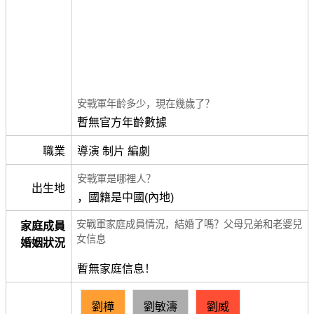
安戰軍年齡多少，現在幾歲了？
暫無官方年齡數據
職業
導演 制片 編劇
安戰軍是哪裡人？
出生地
，國籍是中國(內地)
安戰軍家庭成員情況，結婚了嗎？父母兄弟和老婆兒
家庭成員
女信息
婚姻狀況
暫無家庭信息！
劉樺
劉敏濤
劉威