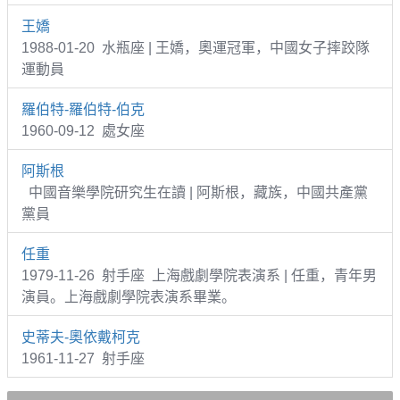
王嬌
1988-01-20 水瓶座 | 王嬌，奧運冠軍，中國女子摔跤隊
運動員
羅伯特-羅伯特-伯克
1960-09-12 處女座
阿斯根
中國音樂學院研究生在讀 | 阿斯根，藏族，中國共產黨
黨員
任重
1979-11-26 射手座 上海戲劇學院表演系 | 任重，青年男
演員。上海戲劇學院表演系畢業。
史蒂夫-奧依戴柯克
1961-11-27 射手座