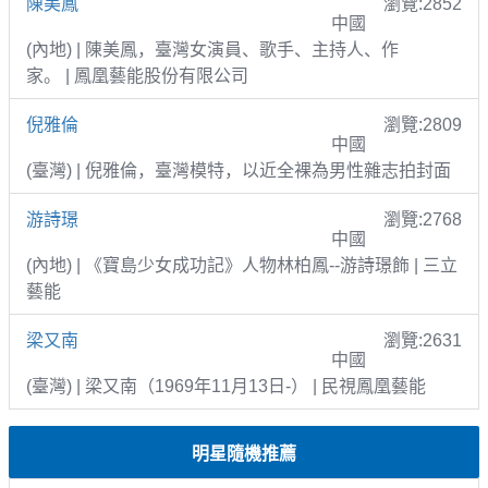
陳美鳳
瀏覽:2852
中國
(內地) | 陳美鳳，臺灣女演員、歌手、主持人、作
家。 | 鳳凰藝能股份有限公司
倪雅倫
瀏覽:2809
中國
(臺灣) | 倪雅倫，臺灣模特，以近全裸為男性雜志拍封面
游詩璟
瀏覽:2768
中國
(內地) | 《寶島少女成功記》人物林柏鳳--游詩璟飾 | 三立
藝能
梁又南
瀏覽:2631
中國
(臺灣) | 梁又南（1969年11月13日-） | 民視鳳凰藝能
明星隨機推薦