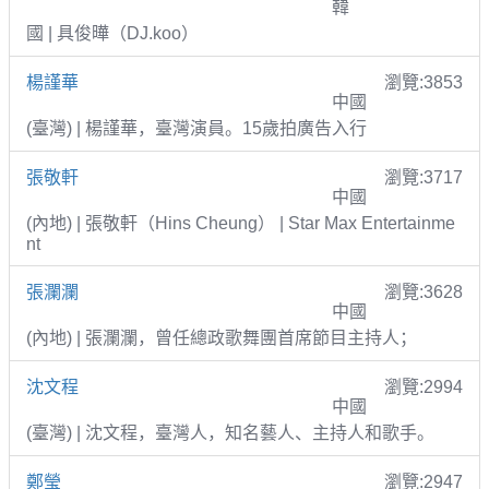
韓
國 | 具俊曄（DJ.koo）
楊謹華
瀏覽:3853
中國
(臺灣) | 楊謹華，臺灣演員。15歲拍廣告入行
張敬軒
瀏覽:3717
中國
(內地) | 張敬軒（Hins Cheung） | Star Max Entertainme
nt
張瀾瀾
瀏覽:3628
中國
(內地) | 張瀾瀾，曾任總政歌舞團首席節目主持人；
沈文程
瀏覽:2994
中國
(臺灣) | 沈文程，臺灣人，知名藝人、主持人和歌手。
鄭瑩
瀏覽:2947