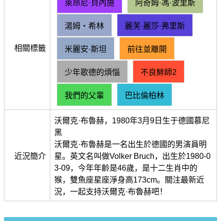
萊昂尼·貝內施
阿奇姆·馮·波里斯
湯姆・希林
麗芙·麗莎·弗里斯
相關標籤
米麗安·斯坦
前往並離開
少年歌德的煩惱
不良鮮師2
我們的父輩
巴比倫柏林
沃爾克·布魯赫，1980年3月9日生于德國慕尼
黑
沃爾克·布魯赫是一名出生於德國的男演員明
近況簡介
星。英文名叫做Volker Bruch，出生於1980-0
3-09，今年年齡是46歲，是十二生肖中的
猴，雙魚座星座淨身高173cm。關注最新近
況，一起支持沃爾克·布魯赫吧！