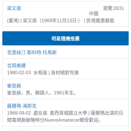
梁又南
瀏覽:2631
中國
(臺灣) | 梁又南（1969年11月13日-） | 民視鳳凰藝能
明星隨機推薦
克里絲汀-斯科特-托馬斯
吉岡美穗
1980-02-03 水瓶座 | 身材絕對完美
崔俊赫
崔俊赫，男，韓國人，1981年生。
薩爾瑪-海耶克
1968-09-02 處女座 墨西哥城國立大學 | 薩爾瑪出演的日
間電視劇破曉時分NuevoAmanecer頗受歡迎。