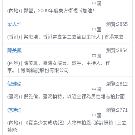
中國
(內地) | 鄭瑩，2009年度東方衛視《加油！
梁思浩
瀏覽:2865
中國
(香港) | 梁思浩，香港電臺第二臺節目主持人 | 香港電臺
陳美鳳
瀏覽:2854
中國
(內地) | 陳美鳳，臺灣女演員、歌手、主持人、作
家。 | 鳳凰藝能股份有限公司
倪雅倫
瀏覽:2812
中國
(臺灣) | 倪雅倫，臺灣模特，以近全裸為男性雜志拍封面
游詩璟
瀏覽:2771
中國
(內地) | 《寶島少女成功記》人物林柏鳳--游詩璟飾 | 三立
藝能