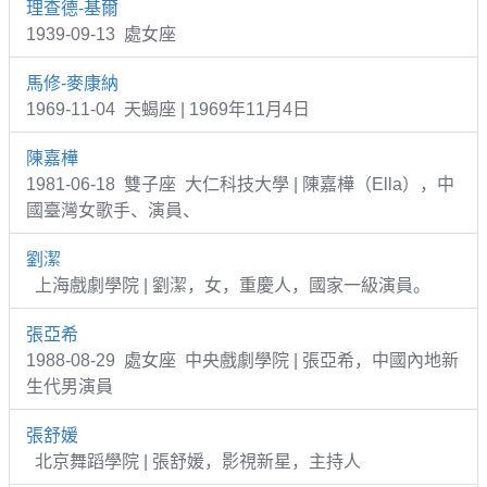
理查德-基爾
1939-09-13 處女座
馬修-麥康納
1969-11-04 天蝎座 | 1969年11月4日
陳嘉樺
1981-06-18 雙子座 大仁科技大學 | 陳嘉樺（Ella），中
國臺灣女歌手、演員、
劉潔
上海戲劇學院 | 劉潔，女，重慶人，國家一級演員。
張亞希
1988-08-29 處女座 中央戲劇學院 | 張亞希，中國內地新
生代男演員
張舒媛
北京舞蹈學院 | 張舒媛，影視新星，主持人