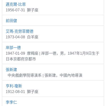
邁克爾-比恩
1956-07-31 獅子座
前田健
艾瑪-克勞菲爾德
1973-04-08 白羊座
岸部一德
1947-01-09 摩羯座 | 岸部一德，男，1947年1月9日生于
日本京都府京都市
張新建
中央戲劇學院導演系 | 張新建，中國內地導演
亨利-瓊斯
1912-08-01 獅子座
李李仁