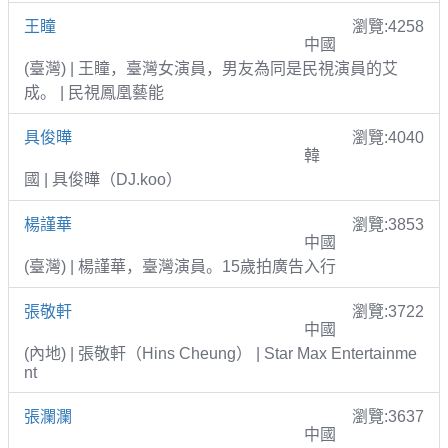
王瞳
瀏覽:4258
中國
(臺灣) | 王瞳，臺灣女演員，男友為同是民視演員的艾
成。 | 民視鳳凰藝能
具俊曄
瀏覽:4040
韓
國 | 具俊曄（DJ.koo）
楊謹華
瀏覽:3853
中國
(臺灣) | 楊謹華，臺灣演員。15歲拍廣告入行
張敬軒
瀏覽:3722
中國
(內地) | 張敬軒（Hins Cheung） | Star Max Entertainme
nt
張瀾瀾
瀏覽:3637
中國