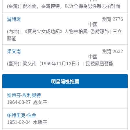
(臺灣) | 倪雅倫，臺灣模特，以近全裸為男性雜志拍封面
游詩璟
瀏覽:2776
中國
(內地) | 《寶島少女成功記》人物林柏鳳--游詩璟飾 | 三立
藝能
梁又南
瀏覽:2632
中國
(臺灣) | 梁又南（1969年11月13日-） | 民視鳳凰藝能
明星隨機推薦
斯蒂芬-埃利奧特
1964-08-27 處女座
帕特里克-伯金
1951-02-04 水瓶座