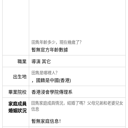
田雋年齡多少，現在幾歲了？
暫無官方年齡數據
職業
導演 其它
田雋是哪裡人？
出生地
，國籍是中國(香港)
畢業院校
香港浸會學院傳理系
田雋家庭成員情況，結婚了嗎？父母兄弟和老婆兒女
家庭成員
信息
婚姻狀況
暫無家庭信息！