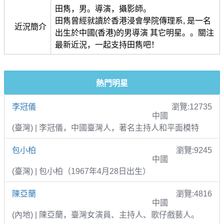
田雋，男。導演，攝影師。
田雋曾經就讀於香港浸會學院傳理系, 是一名
近況簡介
出生於中國(香港)的男導演 其它明星。。關注
最新近況，一起支持田雋吧！
熱門明星
李冠儀
瀏覽:12735
中國
(臺灣) | 李冠儀，中國臺灣人，著名主持人和平面模特
包小柏
瀏覽:9245
中國
(臺灣) | 包小柏（1967年4月28日出生）
陳亞蘭
瀏覽:4816
中國
(內地) | 陳亞蘭，臺灣女演員、主持人、歌仔戲藝人。