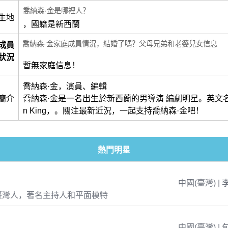
喬納森·金是哪裡人？
生地
，國籍是新西蘭
喬納森·金家庭成員情況，結婚了嗎？父母兄弟和老婆兒女信息
成員
狀況
暫無家庭信息！
喬納森·金，演員、編輯
簡介
喬納森·金是一名出生於新西蘭的男導演 編劇明星。英文名叫做
n King，。關注最新近況，一起支持喬納森·金吧！
熱門明星
中國(臺灣) | 
臺灣人，著名主持人和平面模特
中國(臺灣) | 