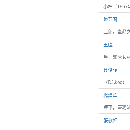
小柏（1967
陳亞蘭
亞蘭，臺灣
王瞳
瞳，臺灣女演
具俊曄
（DJ.koo）
楊謹華
謹華，臺灣演
張敬軒