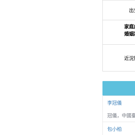
出
家庭
婚姻
近況
李冠儀
冠儀，中國
包小柏