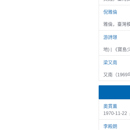
倪雅倫
雅倫，臺灣
游詩璟
地) | 《寶
梁又南
又南（1969
奧貫薫
1970-11
李殿朗