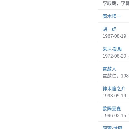
李殿朗，李
廣木隆一
胡一虎
1967-08
采尼-凱勒
1972-08-2
霍啟人
霍啟仁，198
神木隆之介
1993-05
歐陽雯鑫
1996-03
阿爾·戈爾