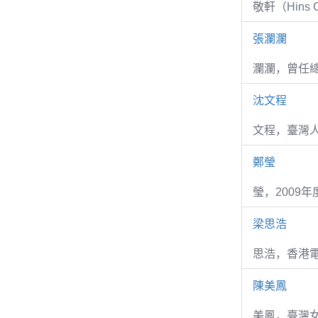
敬軒（Hins Ch
張瀾瀾
瀾瀾，曾任
沈文程
文程，臺灣
鄭瑩
瑩，2009
梁思浩
思浩，香港電
陳美鳳
美鳳，臺灣女