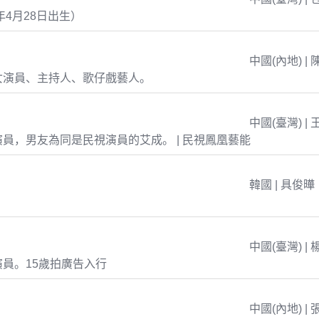
年4月28日出生）
中國(內地) | 
女演員、主持人、歌仔戲藝人。
中國(臺灣) | 
員，男友為同是民視演員的艾成。 | 民視鳳凰藝能
韓國 | 具俊曄
中國(臺灣) | 
員。15歲拍廣告入行
中國(內地) | 