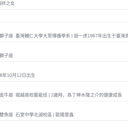
翰祥之女
-19 獅子座 臺灣輔仁大學大眾傳播學系 | 胡一虎1967年出生于臺灣
0 獅子座
8年10月12日出生
-19 金牛座 堀越高校藝能班 | 2歲時，為了神木隆之介的健康成長
-15 雙魚座 石室中學北湖校區 | 歐陽雯鑫