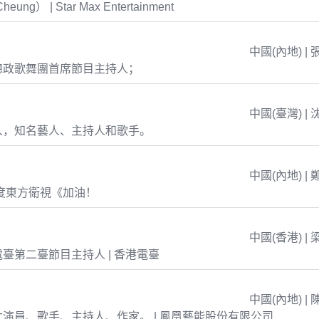
eung） | Star Max Entertainment
中國(內地) | 
總政歌舞團首席節目主持人；
中國(臺灣) | 
人，知名藝人、主持人和歌手。
中國(內地) | 
年度東方衛視《加油！
中國(香港) | 
臺第二臺節目主持人 | 香港電臺
中國(內地) | 
演員、歌手、主持人、作家。 | 鳳凰藝能股份有限公司