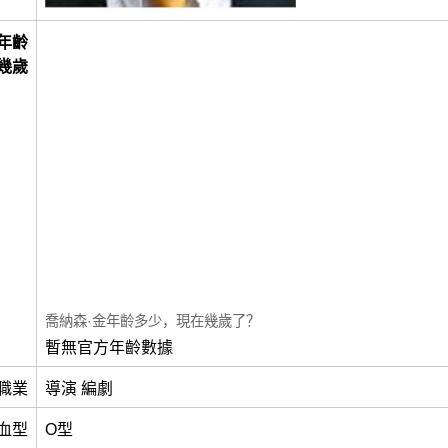
年齡
幾歲
喬納森·金年齡多少，現在幾歲了？
暫無官方年齡數據
職業
導演 編劇
血型
O型