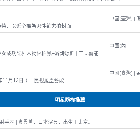
中國(臺灣) | 
模特，以近全裸為男性雜志拍封面
中國(內
島少女成功記》人物林柏鳳--游詩璟飾 | 三立藝能
中國(臺灣) | 
年11月13日-） | 民視鳳凰藝能
明星隨機推薦
-22 射手座 | 奧貫薫，日本演員，出生于東京。