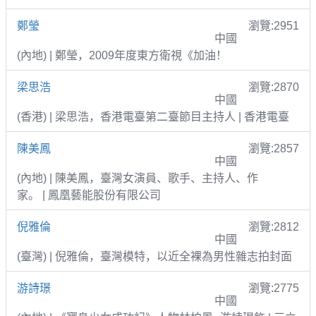
鄭瑩
瀏覽:2951
中國
(內地) | 鄭瑩，2009年度東方衛視《加油！
梁思浩
瀏覽:2870
中國
(香港) | 梁思浩，香港電臺第二臺節目主持人 | 香港電臺
陳美鳳
瀏覽:2857
中國
(內地) | 陳美鳳，臺灣女演員、歌手、主持人、作
家。 | 鳳凰藝能股份有限公司
倪雅倫
瀏覽:2812
中國
(臺灣) | 倪雅倫，臺灣模特，以近全裸為男性雜志拍封面
游詩璟
瀏覽:2775
中國