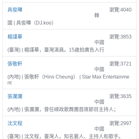
具俊曄
瀏覽:4040
韓
國 | 具俊曄（DJ.koo）
楊謹華
瀏覽:3853
中國
(臺灣) | 楊謹華，臺灣演員。15歲拍廣告入行
張敬軒
瀏覽:3721
中國
(內地) | 張敬軒（Hins Cheung） | Star Max Entertainme
nt
張瀾瀾
瀏覽:3635
中國
(內地) | 張瀾瀾，曾任總政歌舞團首席節目主持人；
沈文程
瀏覽:2997
中國
(臺灣) | 沈文程，臺灣人，知名藝人、主持人和歌手。