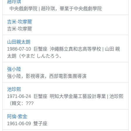
趙玲琪
中央戲劇學院 | 趙玲琪，畢業于中央戲劇學院
吉米·坎摩爾
吉米·坎摩爾
山田親太朗
1986-07-10 巨蟹座 沖繩縣立真和志高等學校 | 山田 親
太朗（やまだ しんたろう、
強小陸
強小陸，影視導演，西部電影集團導演
池珍熙
1971-06-24 巨蟹座 明知大學金屬工藝設計專業 | 池珍熙
（韓文：???
阿倫-索金
1961-06-09 雙子座