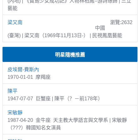
(內地) | 《寶島少女成功記》人物林柏鳳--游詩璟飾 | 三立
藝能
梁又南
瀏覽:2632
中國
(臺灣) | 梁又南（1969年11月13日-） | 民視鳳凰藝能
明星隨機推薦
皮埃爾-費斯內
1970-01-01 摩羯座
陳平
1947-07-07 巨蟹座 | 陳平（？－前178年）
宋敏靜
1987-04-20 金牛座 天主教大學語言與文學系 | 宋敏靜
（???）韓國知名女演員