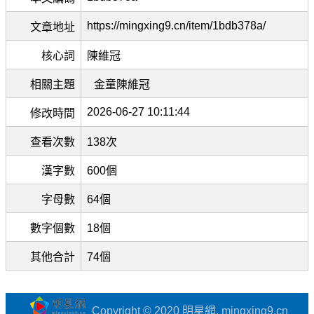
https://mingxing9.cn/item/1bdb378a/
文章地址
核心詞
陳維冠
相關主題
金童陳維冠
2026-06-27 10:11:44
修改時間
查看次數
138次
漢字數
600個
字母數
64個
數字個數
18個
其他合計
74個
Copyright © 2020 明星網. mingxing9.cn