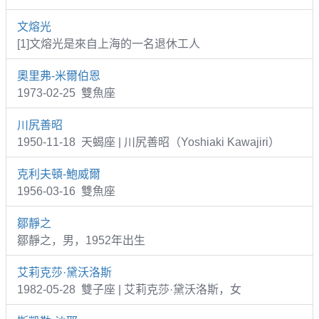
文熔光
[1]文熔光是來自上海的一名退休工人
奧里弗-米爾伯恩
1973-02-25 雙魚座
川尻善昭
1950-11-18 天蝎座 | 川尻善昭（Yoshiaki Kawajiri）
克利夫頓-鮑威爾
1956-03-16 雙魚座
鄒靜之
鄒靜之，男，1952年出生
艾莉克莎·黛沃洛斯
1982-05-28 雙子座 | 艾莉克莎·黛沃洛斯，女