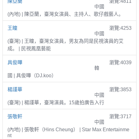
陳亞蘭
瀏覽:4811
中國
(內地) | 陳亞蘭，臺灣女演員、主持人、歌仔戲藝人。
王瞳
瀏覽:4253
中國
(臺灣) | 王瞳，臺灣女演員，男友為同是民視演員的艾
成。 | 民視鳳凰藝能
具俊曄
瀏覽:4039
韓
國 | 具俊曄（DJ.koo）
楊謹華
瀏覽:3853
中國
(臺灣) | 楊謹華，臺灣演員。15歲拍廣告入行
張敬軒
瀏覽:3717
中國
(內地) | 張敬軒（Hins Cheung） | Star Max Entertainme
nt