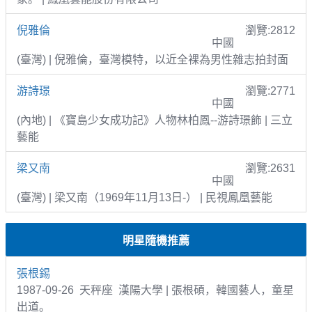
倪雅倫
瀏覽:2812
中國
(臺灣) | 倪雅倫，臺灣模特，以近全裸為男性雜志拍封面
游詩璟
瀏覽:2771
中國
(內地) | 《寶島少女成功記》人物林柏鳳--游詩璟飾 | 三立
藝能
梁又南
瀏覽:2631
中國
(臺灣) | 梁又南（1969年11月13日-） | 民視鳳凰藝能
明星隨機推薦
張根錫
1987-09-26 天秤座 漢陽大學 | 張根碩，韓國藝人，童星
出道。