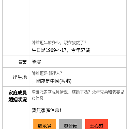
陳維冠年齡多少，現在幾歲了？
生日是1969-4-17，今年57歲
職業
導演
陳維冠是哪裡人？
出生地
，國籍是中國(香港)
陳維冠家庭成員情況，結婚了嗎？父母兄弟和老婆兒
家庭成員
女信息
婚姻狀況
暫無家庭信息！
羅永賢
廖晉碩
王心慰