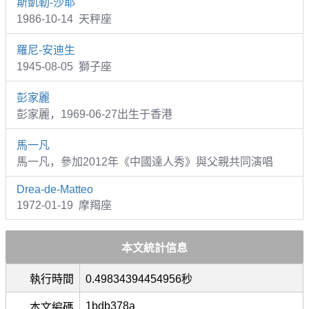
斯凱勒-沙耶
1986-10-14 天秤座
羅尼-安迪生
1945-08-05 獅子座
彭家麗
彭家麗，1969-06-27出生于香港
馬一凡
馬一凡，參加2012年《中國達人秀》與父親共同演唱
Drea-de-Matteo
1972-01-19 摩羯座
本文統計信息
執行時間
0.49834394454956秒
1bdb378a
本文編碼