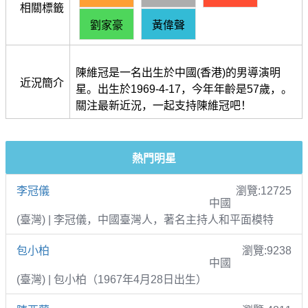
相關標籤
劉家豪
黃偉聲
陳維冠是一名出生於中國(香港)的男導演明
近況簡介
星。出生於1969-4-17，今年年齡是57歲，。
關注最新近況，一起支持陳維冠吧！
熱門明星
李冠儀
瀏覽:12725
中國
(臺灣) | 李冠儀，中國臺灣人，著名主持人和平面模特
包小柏
瀏覽:9238
中國
(臺灣) | 包小柏（1967年4月28日出生）