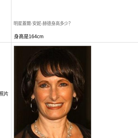
明星蓋爾-安妮-赫德身高多少？
身高是164cm
照片