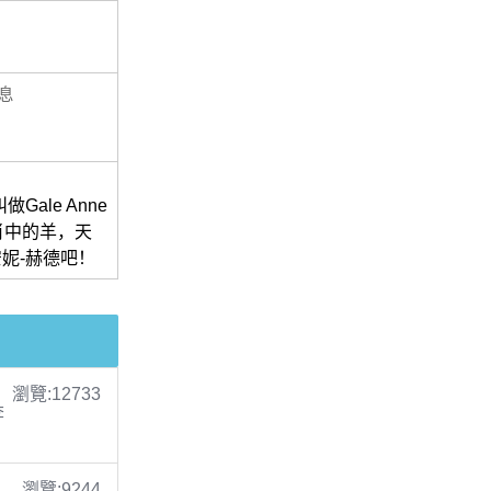
息
ale Anne
生肖中的羊，天
安妮-赫德吧！
瀏覽:12733
李
瀏覽:9244