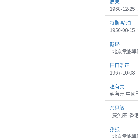
馬東
1968-12
特斯-哈珀
1950-08-1
戴璐
北京電影學院
田口浩正
1967-10-0
趙有亮
趙有亮 中國
余思敏
雙魚座 香港
孫強
北京電影學院