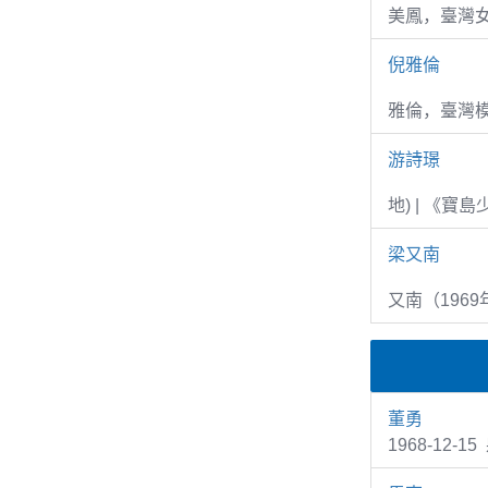
美鳳，臺灣女
倪雅倫
雅倫，臺灣
游詩璟
地) | 《寶
梁又南
又南（1969
董勇
1968-12