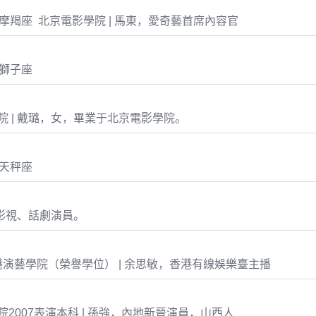
-25 摩羯座 北京電影學院 | 馬東，愛奇藝首席內容官
5 獅子座
 | 戴璐，女，畢業于北京電影學院。
8 天秤座
影視、話劇演員。
演藝學院（榮譽學位） | 余思敏，香港有線娛樂臺主播
2007表演本科 | 孫強，內地新晉演員，山西人