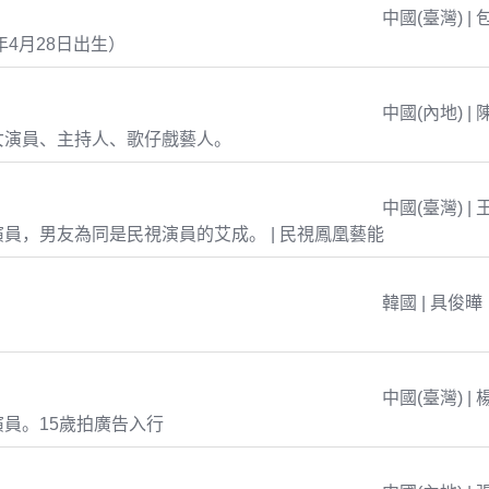
中國(臺灣) | 
年4月28日出生）
中國(內地) | 
女演員、主持人、歌仔戲藝人。
中國(臺灣) | 
員，男友為同是民視演員的艾成。 | 民視鳳凰藝能
韓國 | 具俊曄
中國(臺灣) | 
員。15歲拍廣告入行