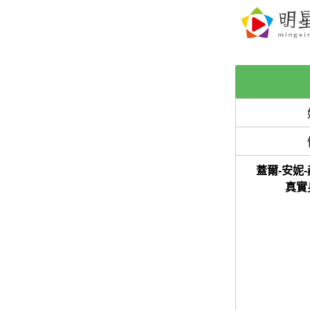
蓋爾-安妮
真實