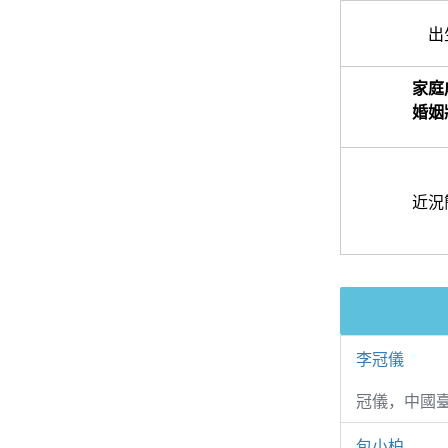
出
家庭
婚姻
近況
李冠儀
冠儀，中國
包小柏