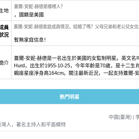
蓋爾-安妮-赫德是哪裡人？
生地
，國籍是美國
蓋爾-安妮-赫德家庭成員情況，結婚了嗎？父母兄弟和老公兒女信
成員
狀況
暫無家庭信息！
蓋爾-安妮-赫德是一名出生於美國的女監制明星。英文名叫做G
簡介
Hurd，出生於1955-10-25，今年年齡是70歲，是十二
蝎座星座淨身高164cm。關注最新近況，一起支持蓋爾-
熱門明星
中國(臺灣) | 
臺灣人，著名主持人和平面模特