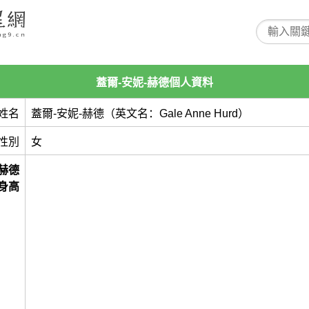
蓋爾-安妮-赫德個人資料
姓名
蓋爾-安妮-赫德（英文名：Gale Anne Hurd）
性別
女
-赫德
身高