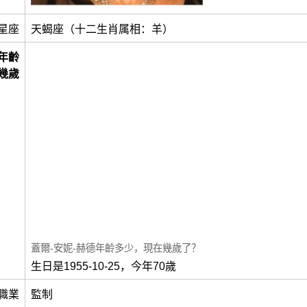
星座
天蝎座（十二生肖属相：羊）
年齡
幾歲
蓋爾-安妮-赫德年齡多少，現在幾歲了？
生日是1955-10-25，今年70歲
職業
監制