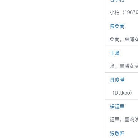
小柏（1967
陳亞蘭
亞蘭，臺灣
王瞳
瞳，臺灣女演
具俊曄
（DJ.koo）
楊謹華
謹華，臺灣演
張敬軒