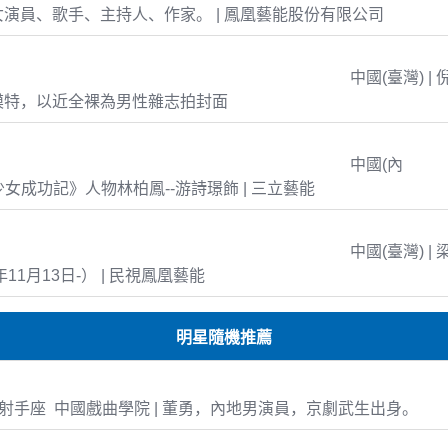
演員、歌手、主持人、作家。 | 鳳凰藝能股份有限公司
中國(臺灣) | 
模特，以近全裸為男性雜志拍封面
中國(內
島少女成功記》人物林柏鳳--游詩璟飾 | 三立藝能
中國(臺灣) | 
年11月13日-） | 民視鳳凰藝能
明星隨機推薦
-15 射手座 中國戲曲學院 | 董勇，內地男演員，京劇武生出身。