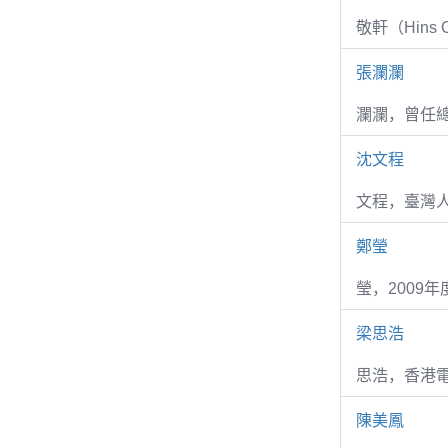
敬軒（Hins Ch
張瀾瀾
瀾瀾，曾任
沈文程
文程，臺灣
鄭瑩
瑩，2009
梁思浩
思浩，香港電
陳美鳳