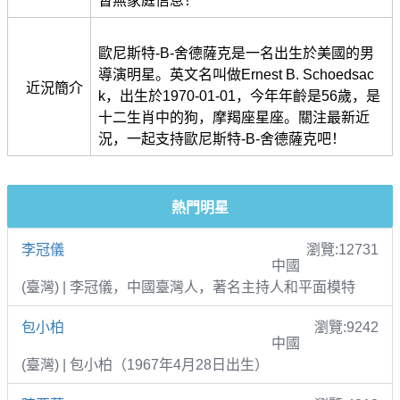
暫無家庭信息！
歐尼斯特-B-舍德薩克是一名出生於美國的男
導演明星。英文名叫做Ernest B. Schoedsac
近況簡介
k，出生於1970-01-01，今年年齡是56歲，是
十二生肖中的狗，摩羯座星座。關注最新近
況，一起支持歐尼斯特-B-舍德薩克吧！
熱門明星
李冠儀
瀏覽:12731
中國
(臺灣) | 李冠儀，中國臺灣人，著名主持人和平面模特
包小柏
瀏覽:9242
中國
(臺灣) | 包小柏（1967年4月28日出生）