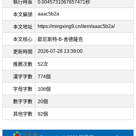
執行時長
0.0045731067657471秒
aaac5b2a
本文編號
https://mingxing9.cn/item/aaac5b2a/
本文地址
本文核心
歐尼斯特-B-舍德薩克
2026-07-28 13:39:00
更新時間
推薦次數
52次
漢字字數
774個
字母字數
106個
數字字數
20個
其他字數
92個