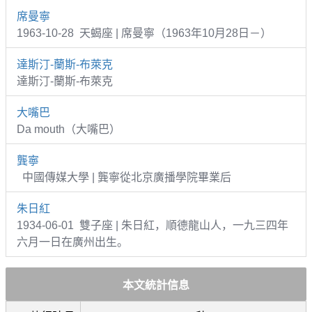
席曼寧
1963-10-28 天蝎座 | 席曼寧（1963年10月28日－）
達斯汀-蘭斯-布萊克
達斯汀-蘭斯-布萊克
大嘴巴
Da mouth（大嘴巴）
龔寧
中國傳媒大學 | 龔寧從北京廣播學院畢業后
朱日紅
1934-06-01 雙子座 | 朱日紅，順德龍山人，一九三四年
六月一日在廣州出生。
本文統計信息