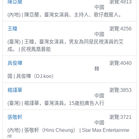
陳亞蘭
瀏覽:4813
中國
(內地) | 陳亞蘭，臺灣女演員、主持人、歌仔戲藝人。
王瞳
瀏覽:4256
中國
(臺灣) | 王瞳，臺灣女演員，男友為同是民視演員的艾
成。 | 民視鳳凰藝能
具俊曄
瀏覽:4040
韓
國 | 具俊曄（DJ.koo）
楊謹華
瀏覽:3853
中國
(臺灣) | 楊謹華，臺灣演員。15歲拍廣告入行
張敬軒
瀏覽:3721
中國
(內地) | 張敬軒（Hins Cheung） | Star Max Entertainme
nt