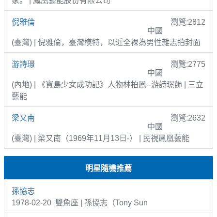
家。 | 鳳凰藝能股份有限公司
倪雅倫
瀏覽:2812
中國
(臺灣) | 倪雅倫，臺灣模特，以近全裸為男性雜志拍封面
游詩璟
瀏覽:2775
中國
(內地) | 《寶島少女成功記》人物林柏鳳--游詩璟飾 | 三立
藝能
梁又南
瀏覽:2632
中國
(臺灣) | 梁又南（1969年11月13日-） | 民視鳳凰藝能
明星隨機推薦
孫協志
1978-02-20 雙魚座 | 孫協志（Tony Sun