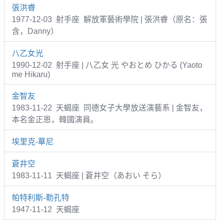
張洪睿
1977-12-03 射手座 解放軍藝術學院 | 張洪睿（原名：張
含，Danny）
八乙女光
1990-12-02 射手座 | 八乙女 光 やおとめ ひかる (Yaoto
me Hikaru)
金智友
1983-11-22 天蝎座 同德女子大學放送演藝系 | 金智友，
本名金正恩，韓國演員。
埃里克-華尼
蒼井空
1983-11-11 天蝎座 | 蒼井空（あおい そら）
帕特利斯-勒孔特
1947-11-12 天蝎座