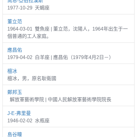
喬恩-亞伯拉漢斯
1977-10-29 天蝎座
董立范
1964-03-01 雙魚座 | 董立范，沈陽人，1964年出生于一
個普通的工人家庭。
應昌佑
1979-04-02 白羊座 | 應昌佑（1979年4月2日－）
檀冰
檀冰，男，原名耿衛國
鄭邦玉
解放軍藝術學院 | 中國人民解放軍藝術學院院長
J-E-弗里曼
1946-02-02 水瓶座
島谷瞳