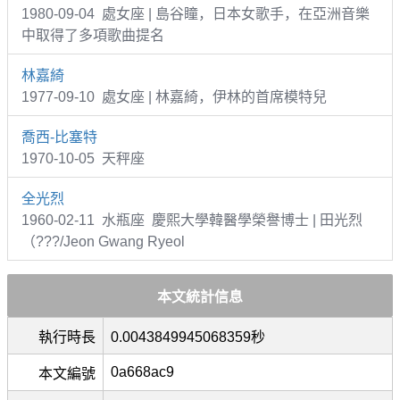
1980-09-04 處女座 | 島谷瞳，日本女歌手，在亞洲音樂
中取得了多項歌曲提名
林嘉綺
1977-09-10 處女座 | 林嘉綺，伊林的首席模特兒
喬西-比塞特
1970-10-05 天秤座
全光烈
1960-02-11 水瓶座 慶熙大學韓醫學榮譽博士 | 田光烈
（???/Jeon Gwang Ryeol
本文統計信息
執行時長
0.0043849945068359秒
0a668ac9
本文編號