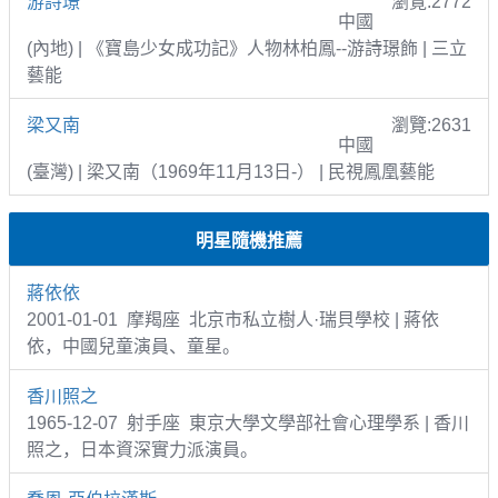
游詩璟
瀏覽:2772
中國
(內地) | 《寶島少女成功記》人物林柏鳳--游詩璟飾 | 三立
藝能
梁又南
瀏覽:2631
中國
(臺灣) | 梁又南（1969年11月13日-） | 民視鳳凰藝能
明星隨機推薦
蔣依依
2001-01-01 摩羯座 北京市私立樹人·瑞貝學校 | 蔣依
依，中國兒童演員、童星。
香川照之
1965-12-07 射手座 東京大學文學部社會心理學系 | 香川
照之，日本資深實力派演員。