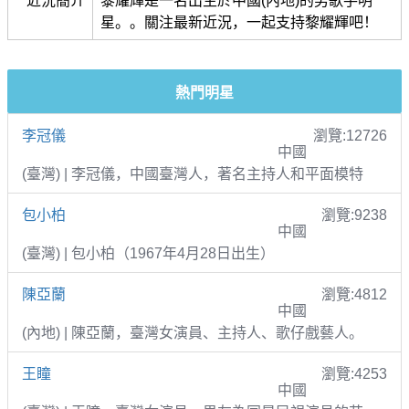
近況簡介
黎耀輝是一名出生於中國(內地)的男歌手明
星。。關注最新近況，一起支持黎耀輝吧！
熱門明星
李冠儀
瀏覽:12726
中國
(臺灣) | 李冠儀，中國臺灣人，著名主持人和平面模特
包小柏
瀏覽:9238
中國
(臺灣) | 包小柏（1967年4月28日出生）
陳亞蘭
瀏覽:4812
中國
(內地) | 陳亞蘭，臺灣女演員、主持人、歌仔戲藝人。
王瞳
瀏覽:4253
中國