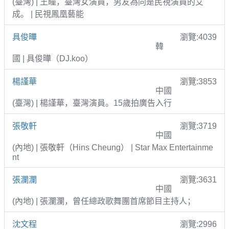
(臺灣) | 王瞳，臺灣女演員，男友為同是民視演員的艾
成。 | 民視鳳凰藝能
具俊曄
瀏覽:4039
韓
國 | 具俊曄（DJ.koo）
楊謹華
瀏覽:3853
中國
(臺灣) | 楊謹華，臺灣演員。15歲拍廣告入行
張敬軒
瀏覽:3719
中國
(內地) | 張敬軒（Hins Cheung） | Star Max Entertainme
nt
張瀾瀾
瀏覽:3631
中國
(內地) | 張瀾瀾，曾任總政歌舞團首席節目主持人；
沈文程
瀏覽:2996