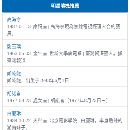
明星隨機推薦
高海寧
1987-01-13 摩羯座 | 高海寧現為無線電視經理人合約藝
員。
劉玉璞
1963-05-03 金牛座 世新大學廣電系 | 臺灣資深藝人。據
臺灣報道
鄭乾龍
鄭乾龍，出生于1943年6月1日
胡諾言
1977-08-23 處女座 | 胡諾言（1977年8月23日－）
白慶琳
1984-10-22 天秤座 北京電影學院 | 白慶琳，率直熱辣的
湖南妹子。