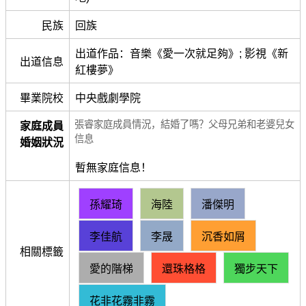
民族
回族
出道作品：音樂《愛一次就足夠》; 影視《新
出道信息
紅樓夢》
畢業院校
中央戲劇學院
張睿家庭成員情況，結婚了嗎？父母兄弟和老婆兒女
家庭成員
信息
婚姻狀況
暫無家庭信息！
孫耀琦
海陸
潘傑明
李佳航
李晟
沉香如屑
相關標籤
愛的階梯
還珠格格
獨步天下
花非花霧非霧