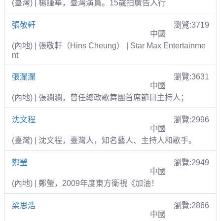
(臺灣) | 楊謹華，臺灣演員。15歲拍廣告入行
張敬軒
瀏覽:3719
中國
(內地) | 張敬軒（Hins Cheung） | Star Max Entertainme
nt
張瀾瀾
瀏覽:3631
中國
(內地) | 張瀾瀾，曾任總政歌舞團首席節目主持人；
沈文程
瀏覽:2996
中國
(臺灣) | 沈文程，臺灣人，知名藝人、主持人和歌手。
鄭瑩
瀏覽:2949
中國
(內地) | 鄭瑩，2009年度東方衛視《加油！
梁思浩
瀏覽:2866
中國