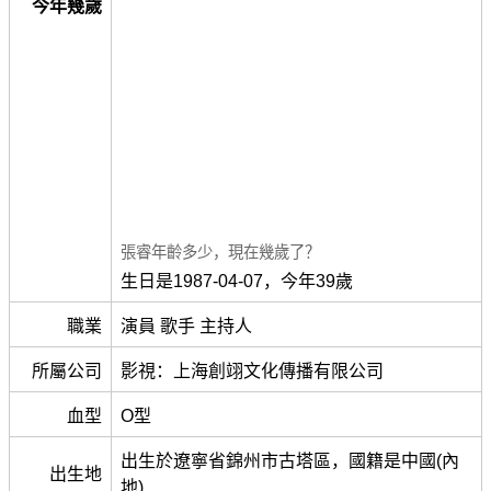
今年幾歲
張睿年齡多少，現在幾歲了？
生日是1987-04-07，今年39歲
職業
演員 歌手 主持人
所屬公司
影視：上海創翊文化傳播有限公司
血型
O型
出生於遼寧省錦州市古塔區，國籍是中國(內
出生地
地)