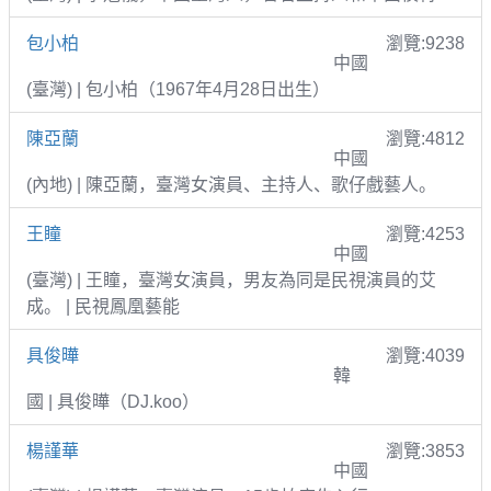
包小柏
瀏覽:9238
中國
(臺灣) | 包小柏（1967年4月28日出生）
陳亞蘭
瀏覽:4812
中國
(內地) | 陳亞蘭，臺灣女演員、主持人、歌仔戲藝人。
王瞳
瀏覽:4253
中國
(臺灣) | 王瞳，臺灣女演員，男友為同是民視演員的艾
成。 | 民視鳳凰藝能
具俊曄
瀏覽:4039
韓
國 | 具俊曄（DJ.koo）
楊謹華
瀏覽:3853
中國