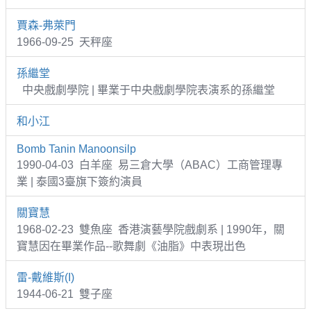
賈森-弗萊門
1966-09-25 天秤座
孫繼堂
中央戲劇學院 | 畢業于中央戲劇學院表演系的孫繼堂
和小江
Bomb Tanin Manoonsilp
1990-04-03 白羊座 易三倉大學（ABAC）工商管理專
業 | 泰國3臺旗下簽約演員
關寶慧
1968-02-23 雙魚座 香港演藝學院戲劇系 | 1990年，關
寶慧因在畢業作品--歌舞劇《油脂》中表現出色
雷-戴維斯(I)
1944-06-21 雙子座