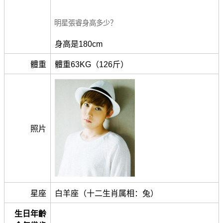
明星張睿身高多少？
身高是180cm
體重
體重63KG（126斤）
照片
星座
白羊座（十二生肖属相：兔）
生日年齡