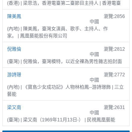
(香港) | 梁思浩，香港電臺第二臺節目主持人 | 香港電臺
陳美鳳
瀏覽:2856
中國
(內地) | 陳美鳳，臺灣女演員、歌手、主持人、作
家。 | 鳳凰藝能股份有限公司
倪雅倫
瀏覽:2812
中國
(臺灣) | 倪雅倫，臺灣模特，以近全裸為男性雜志拍封面
游詩璟
瀏覽:2772
中國
(內地) | 《寶島少女成功記》人物林柏鳳--游詩璟飾 | 三立
藝能
梁又南
瀏覽:2631
中國
(臺灣) | 梁又南（1969年11月13日-） | 民視鳳凰藝能