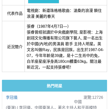
電視劇：新還珠格格歌曲：滄桑的浪漫 鎖住
代表作品
浪漫 美麗的春天
張睿（1987年4月7日—）
張睿曾經就讀於中央戲劇學院, 是影視：上海
創翊文化傳播有限公司旗下藝人, 是一名出生
於中國(內地)的男演員 歌手 主持人明星。英
近況簡介
文名叫做Ray，民族是回族，出生於1987-04-
07，今年年齡是39歲，是十二生肖中的兔，
白羊座星座淨身高180cm體重63kg。關注最
新近況，一起支持張睿吧！
熱門明星
李冠儀
瀏覽:12726
中國
(臺灣) | 李冠儀，中國臺灣人，著名主持人和平面模特