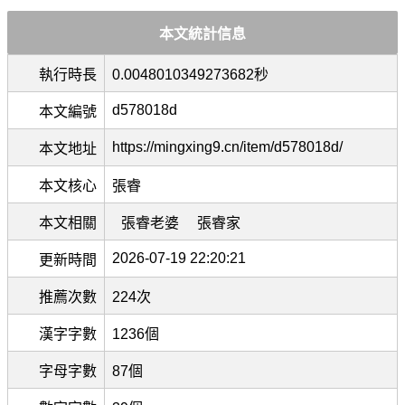
本文統計信息
執行時長
0.0048010349273682秒
d578018d
本文編號
https://mingxing9.cn/item/d578018d/
本文地址
本文核心
張睿
本文相關
張睿老婆
張睿家
2026-07-19 22:20:21
更新時間
推薦次數
224次
漢字字數
1236個
字母字數
87個