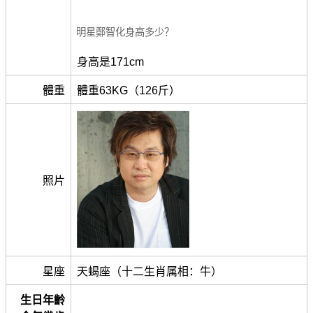
明星鄭智化身高多少？
身高是171cm
體重
體重63KG（126斤）
照片
星座
天蝎座（十二生肖属相：牛）
生日年齡