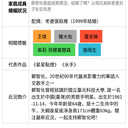
鄭智化家庭成員情況，結婚了嗎？父母兄弟和老婆兒
家庭成員
子女兒信息
婚姻狀況
配偶：老婆張鈺雅（1999年結婚）
王傑
羅大佑
童安格
相關標籤
茱莉·貝爾塞爾森
張雨生
代表作品
《星星點燈》 《水手》
鄭智化，20世紀90年代最具影響力的華語人
文歌手之一
鄭智化曾經就讀於國立臺北科技大學, 是一名
近況簡介
出生於中國(臺灣)的男歌手明星。出生於1961
-11-14，今年年齡是64歲，是十二生肖中的
牛，天蝎座星座淨身高171cm體重63kg。關
注最新近況，一起支持鄭智化吧！