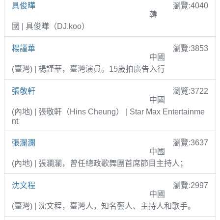
具俊曄
瀏覽:4040
韓
國 | 具俊曄（DJ.koo）
楊謹華
瀏覽:3853
中國
(臺灣) | 楊謹華，臺灣演員。15歲拍廣告入行
張敬軒
瀏覽:3722
中國
(內地) | 張敬軒（Hins Cheung） | Star Max Entertainme
nt
張瀾瀾
瀏覽:3637
中國
(內地) | 張瀾瀾，曾任總政歌舞團首席節目主持人；
沈文程
瀏覽:2997
中國
(臺灣) | 沈文程，臺灣人，知名藝人、主持人和歌手。