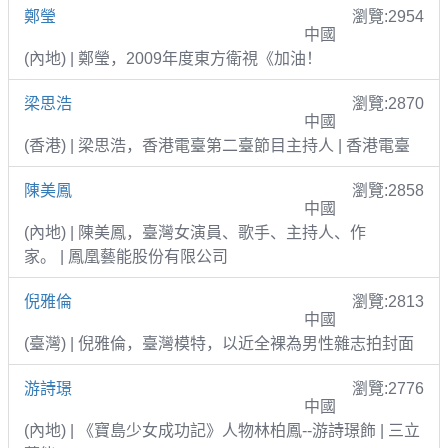
鄭瑩
瀏覽:2954
中國
(內地) | 鄭瑩，2009年度東方衛視《加油！
梁思浩
瀏覽:2870
中國
(香港) | 梁思浩，香港電臺第二臺節目主持人 | 香港電臺
陳美鳳
瀏覽:2858
中國
(內地) | 陳美鳳，臺灣女演員、歌手、主持人、作
家。 | 鳳凰藝能股份有限公司
倪雅倫
瀏覽:2813
中國
(臺灣) | 倪雅倫，臺灣模特，以近全裸為男性雜志拍封面
游詩璟
瀏覽:2776
中國
(內地) | 《寶島少女成功記》人物林柏鳳--游詩璟飾 | 三立