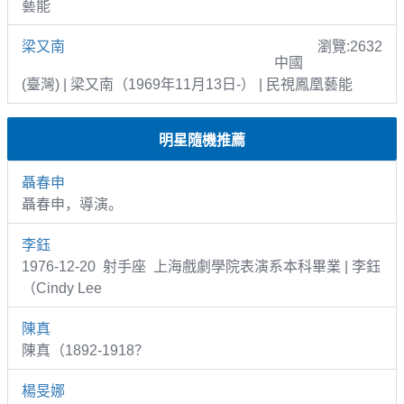
藝能
梁又南
瀏覽:2632
中國
(臺灣) | 梁又南（1969年11月13日-） | 民視鳳凰藝能
明星隨機推薦
聶春申
聶春申，導演。
李鈺
1976-12-20 射手座 上海戲劇學院表演系本科畢業 | 李鈺
（Cindy Lee
陳真
陳真（1892-1918？
楊旻娜