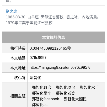
員。
劉之冰
1963-03-30 白羊座 黑龍江省藝校 | 劉之冰，內地演員。
1979年畢業于黑龍江省藝校
本文統計信息
執行時長
0.0047430992126465秒
076c9957
本文編碼
https://mingxing9.cn/item/076c9957/
本文地址
核心詞
鄭智化
鄭智化政治
鄭智化現況
鄭智化水手
鄭智化坐牢
鄭智化老婆
相關主題
鄭智化facebook
鄭智化大國民
鄭智化ptt