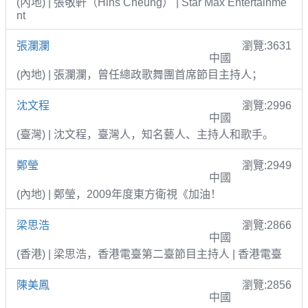
(內地) | 張敬軒（Hins Cheung） | Star Max Entertainme
nt
張瀾瀾
瀏覽:3631
中國
(內地) | 張瀾瀾，曾任總政歌舞團首席節目主持人；
沈文程
瀏覽:2996
中國
(臺灣) | 沈文程，臺灣人，知名藝人、主持人和歌手。
鄭瑩
瀏覽:2949
中國
(內地) | 鄭瑩，2009年度東方衛視《加油！
梁思浩
瀏覽:2866
中國
(香港) | 梁思浩，香港電臺第二臺節目主持人 | 香港電臺
陳美鳳
瀏覽:2856
中國