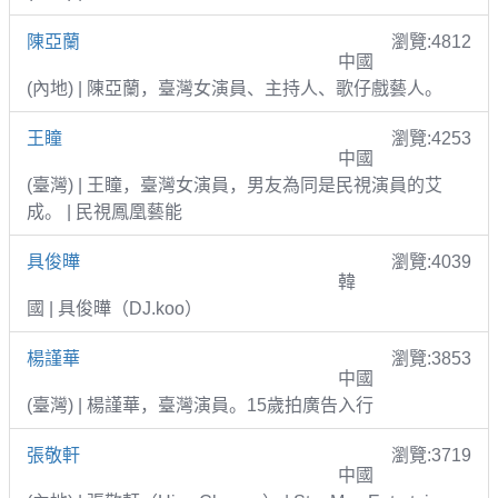
陳亞蘭
瀏覽:4812
中國
(內地) | 陳亞蘭，臺灣女演員、主持人、歌仔戲藝人。
王瞳
瀏覽:4253
中國
(臺灣) | 王瞳，臺灣女演員，男友為同是民視演員的艾
成。 | 民視鳳凰藝能
具俊曄
瀏覽:4039
韓
國 | 具俊曄（DJ.koo）
楊謹華
瀏覽:3853
中國
(臺灣) | 楊謹華，臺灣演員。15歲拍廣告入行
張敬軒
瀏覽:3719
中國