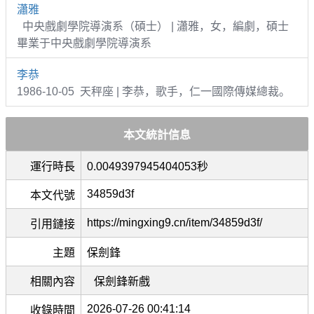
瀟雅
中央戲劇學院導演系（碩士） | 瀟雅，女，編劇，碩士
畢業于中央戲劇學院導演系
李恭
1986-10-05 天秤座 | 李恭，歌手，仁一國際傳媒總裁。
本文統計信息
運行時長
0.0049397945404053秒
34859d3f
本文代號
https://mingxing9.cn/item/34859d3f/
引用鏈接
主題
保劍鋒
相關內容
保劍鋒新戲
2026-07-26 00:41:14
收錄時間