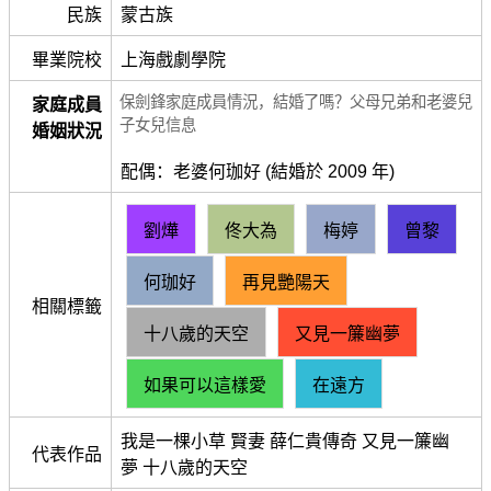
民族
蒙古族
畢業院校
上海戲劇學院
保劍鋒家庭成員情況，結婚了嗎？父母兄弟和老婆兒
家庭成員
子女兒信息
婚姻狀況
配偶：老婆何珈好 (結婚於 2009 年)
劉燁
佟大為
梅婷
曾黎
何珈好
再見艷陽天
相關標籤
十八歲的天空
又見一簾幽夢
如果可以這樣愛
在遠方
我是一棵小草 賢妻 薛仁貴傳奇 又見一簾幽
代表作品
夢 十八歲的天空