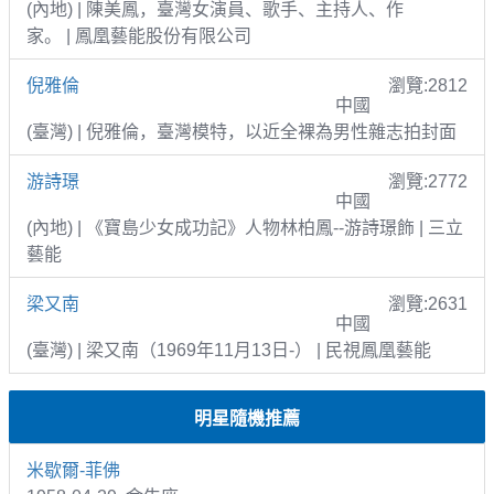
(內地) | 陳美鳳，臺灣女演員、歌手、主持人、作
家。 | 鳳凰藝能股份有限公司
倪雅倫
瀏覽:2812
中國
(臺灣) | 倪雅倫，臺灣模特，以近全裸為男性雜志拍封面
游詩璟
瀏覽:2772
中國
(內地) | 《寶島少女成功記》人物林柏鳳--游詩璟飾 | 三立
藝能
梁又南
瀏覽:2631
中國
(臺灣) | 梁又南（1969年11月13日-） | 民視鳳凰藝能
明星隨機推薦
米歇爾-菲佛