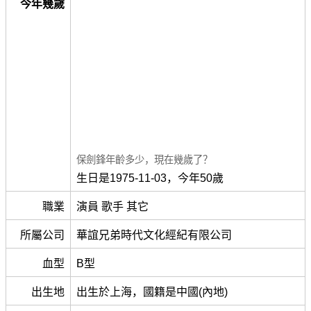
今年幾歲
保劍鋒年齡多少，現在幾歲了？
生日是1975-11-03，今年50歲
職業
演員 歌手 其它
所屬公司
華誼兄弟時代文化經紀有限公司
血型
B型
出生地
出生於上海，國籍是中國(內地)