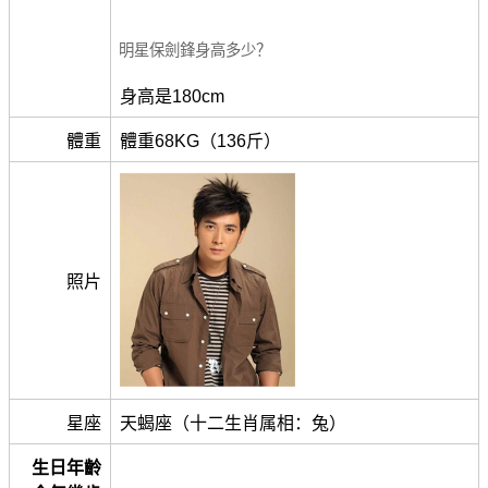
明星保劍鋒身高多少？
身高是180cm
體重
體重68KG（136斤）
照片
星座
天蝎座（十二生肖属相：兔）
生日年齡