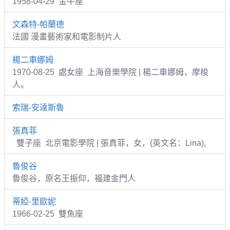
1958-04-29 金牛座
文森特-帕蘭德
法國 漫畫藝術家和電影制片人
楊二車娜姆
1970-08-25 處女座 上海音樂學院 | 楊二車娜姆，摩梭
人。
索瑞-安達斯魯
張真菲
雙子座 北京電影學院 | 張真菲，女，(英文名：Lina),
魯俊谷
魯俊谷，原名王振仰，福建金門人
蒂婭-里歐妮
1966-02-25 雙魚座