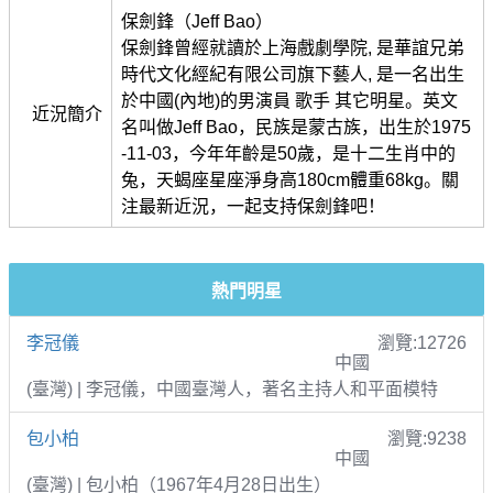
保劍鋒（Jeff Bao）
保劍鋒曾經就讀於上海戲劇學院, 是華誼兄弟
時代文化經紀有限公司旗下藝人, 是一名出生
於中國(內地)的男演員 歌手 其它明星。英文
近況簡介
名叫做Jeff Bao，民族是蒙古族，出生於1975
-11-03，今年年齡是50歲，是十二生肖中的
兔，天蝎座星座淨身高180cm體重68kg。關
注最新近況，一起支持保劍鋒吧！
熱門明星
李冠儀
瀏覽:12726
中國
(臺灣) | 李冠儀，中國臺灣人，著名主持人和平面模特
包小柏
瀏覽:9238
中國
(臺灣) | 包小柏（1967年4月28日出生）