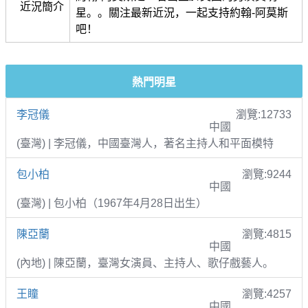
近況簡介
星。。關注最新近況，一起支持約翰-阿莫斯
吧！
熱門明星
李冠儀
瀏覽:12733
中國
(臺灣) | 李冠儀，中國臺灣人，著名主持人和平面模特
包小柏
瀏覽:9244
中國
(臺灣) | 包小柏（1967年4月28日出生）
陳亞蘭
瀏覽:4815
中國
(內地) | 陳亞蘭，臺灣女演員、主持人、歌仔戲藝人。
王瞳
瀏覽:4257
中國