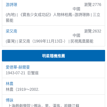
游詩璟
瀏覽:2776
中國
(內地) | 《寶島少女成功記》人物林柏鳳--游詩璟飾 | 三立
藝能
梁又南
瀏覽:2632
中國
(臺灣) | 梁又南（1969年11月13日-） | 民視鳳凰藝能
明星隨機推薦
愛德華-赫爾曼
1943-07-21 巨蟹座
林農
林農（1919～2002.
傅詠
上海戲劇學院 | 傅詠，男，漢族，祖籍江蘇