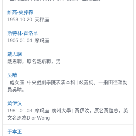
維高-莫滕森
1958-10-20 天秤座
斯特林-霍洛韋
1905-01-04 摩羯座
戴思聰
戴思聰，原名戴斯聰，男
吳晴
處女座 中央戲劇學院表演本科 | 歧義詞。一指田徑運動
員吳晴。
黃伊汶
1981-01-03 摩羯座 廣州大學 | 黃伊汶，原名黃愷慈，英
文名原為Dior Wong
于本正