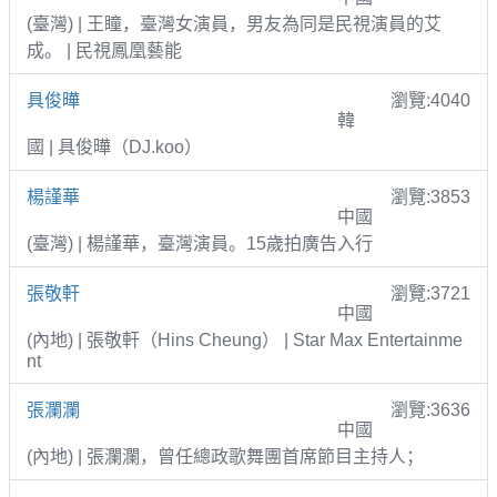
(臺灣) | 王瞳，臺灣女演員，男友為同是民視演員的艾
成。 | 民視鳳凰藝能
具俊曄
瀏覽:4040
韓
國 | 具俊曄（DJ.koo）
楊謹華
瀏覽:3853
中國
(臺灣) | 楊謹華，臺灣演員。15歲拍廣告入行
張敬軒
瀏覽:3721
中國
(內地) | 張敬軒（Hins Cheung） | Star Max Entertainme
nt
張瀾瀾
瀏覽:3636
中國
(內地) | 張瀾瀾，曾任總政歌舞團首席節目主持人；