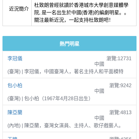
杜致朗曾經就讀於香港城市大學創意媒體學
近況簡介
院, 是一名出生於中國(香港)的編劇明星。。
關注最新近況，一起支持杜致朗吧！
熱門明星
李冠儀
瀏覽:12731
中國
(臺灣) | 李冠儀，中國臺灣人，著名主持人和平面模特
包小柏
瀏覽:9242
中國
(臺灣) | 包小柏（1967年4月28日出生）
陳亞蘭
瀏覽:4813
中國
(內地) | 陳亞蘭，臺灣女演員、主持人、歌仔戲藝人。