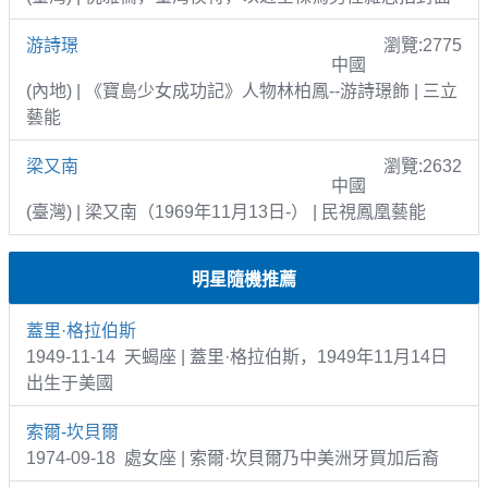
游詩璟
瀏覽:2775
中國
(內地) | 《寶島少女成功記》人物林柏鳳--游詩璟飾 | 三立
藝能
梁又南
瀏覽:2632
中國
(臺灣) | 梁又南（1969年11月13日-） | 民視鳳凰藝能
明星隨機推薦
蓋里·格拉伯斯
1949-11-14 天蝎座 | 蓋里·格拉伯斯，1949年11月14日
出生于美國
索爾-坎貝爾
1974-09-18 處女座 | 索爾·坎貝爾乃中美洲牙買加后裔