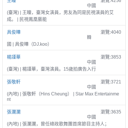
王瞳
瀏覽:4256
中國
(臺灣) | 王瞳，臺灣女演員，男友為同是民視演員的艾
成。 | 民視鳳凰藝能
具俊曄
瀏覽:4040
韓
國 | 具俊曄（DJ.koo）
楊謹華
瀏覽:3853
中國
(臺灣) | 楊謹華，臺灣演員。15歲拍廣告入行
張敬軒
瀏覽:3721
中國
(內地) | 張敬軒（Hins Cheung） | Star Max Entertainme
nt
張瀾瀾
瀏覽:3635
中國
(內地) | 張瀾瀾，曾任總政歌舞團首席節目主持人；