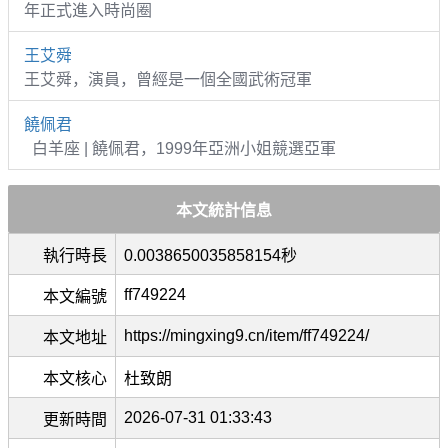
年正式進入時尚圈
王艾舜
王艾舜，演員，曾經是一個全國武術冠軍
饒佩君
白羊座 | 饒佩君，1999年亞洲小姐競選亞軍
本文統計信息
執行時長
0.0038650035858154秒
ff749224
本文編號
https://mingxing9.cn/item/ff749224/
本文地址
本文核心
杜致朗
2026-07-31 01:33:43
更新時間