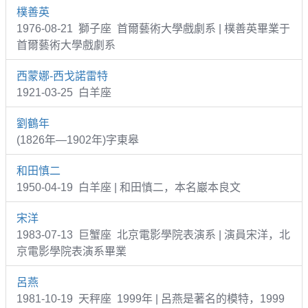
樸善英
1976-08-21 獅子座 首爾藝術大學戲劇系 | 樸善英畢業于
首爾藝術大學戲劇系
西蒙娜-西戈諾雷特
1921-03-25 白羊座
劉鶴年
(1826年—1902年)字東皋
和田慎二
1950-04-19 白羊座 | 和田慎二，本名巖本良文
宋洋
1983-07-13 巨蟹座 北京電影學院表演系 | 演員宋洋，北
京電影學院表演系畢業
呂燕
1981-10-19 天秤座 1999年 | 呂燕是著名的模特，1999