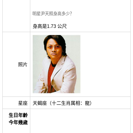
明星尹天照身高多少？
身高是1.73 公尺
照片
星座
天蝎座（十二生肖属相：龍）
生日年齡
今年幾歲