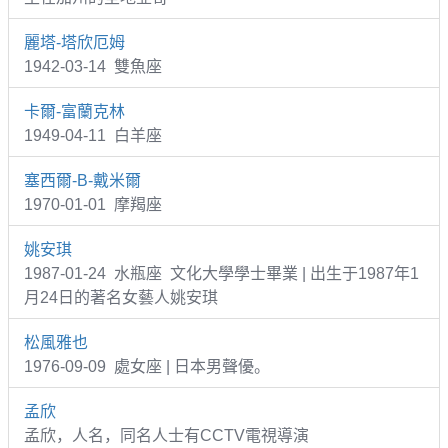
麗塔-塔欣厄姆
1942-03-14 雙魚座
卡爾-富蘭克林
1949-04-11 白羊座
塞西爾-B-戴米爾
1970-01-01 摩羯座
姚安琪
1987-01-24 水瓶座 文化大學學士畢業 | 出生于1987年1
月24日的著名女藝人姚安琪
松風雅也
1976-09-09 處女座 | 日本男聲優。
孟欣
孟欣，人名，同名人士有CCTV電視導演