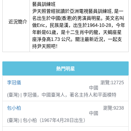
藝員訓練班
尹天照曾經就讀於亞洲電視藝員訓練班, 是一
名出生於中國(香港)的男演員明星。英文名叫
近況簡介
做Eric，民族是漢，出生於1964-10-28，今年
年齡是61歲，是十二生肖中的龍，天蝎座星
座淨身高1.73 公尺。關注最新近況，一起支
持尹天照吧！
熱門明星
李冠儀
瀏覽:12725
中國
(臺灣) | 李冠儀，中國臺灣人，著名主持人和平面模特
包小柏
瀏覽:9238
中國
(臺灣) | 包小柏（1967年4月28日出生）