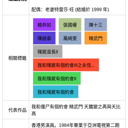
配偶：老婆特雷莎·旺 (結婚於 1999 年)
楊恭如
張國權
陳十三
陳啟泰
萬綺雯
精武門
殭屍道長II
相關標籤
我和殭屍有個約會III之永恆...
我和殭屍有個約會II
我和殭屍有個約會
我和僵尸有個約會 精武門 天蠶變之再與天比
代表作品
高
香港男演員。1984年畢業于亞洲電視第二期