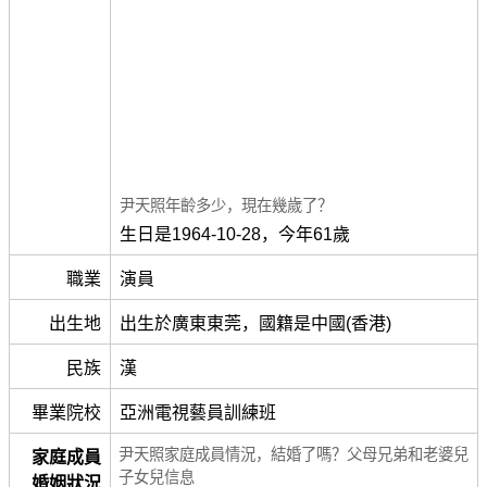
尹天照年齡多少，現在幾歲了？
生日是1964-10-28，今年61歲
職業
演員
出生地
出生於廣東東莞，國籍是中國(香港)
民族
漢
畢業院校
亞洲電視藝員訓練班
尹天照家庭成員情況，結婚了嗎？父母兄弟和老婆兒
家庭成員
子女兒信息
婚姻狀況