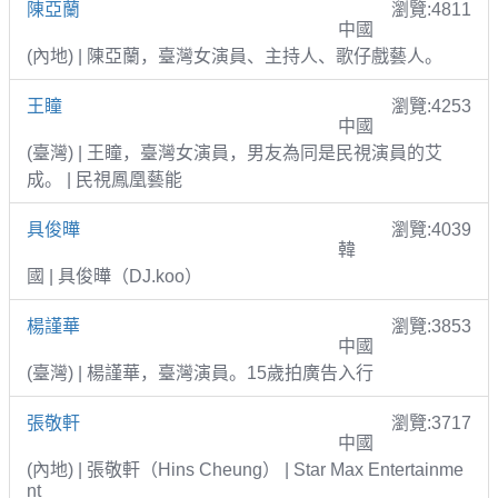
陳亞蘭
瀏覽:4811
中國
(內地) | 陳亞蘭，臺灣女演員、主持人、歌仔戲藝人。
王瞳
瀏覽:4253
中國
(臺灣) | 王瞳，臺灣女演員，男友為同是民視演員的艾
成。 | 民視鳳凰藝能
具俊曄
瀏覽:4039
韓
國 | 具俊曄（DJ.koo）
楊謹華
瀏覽:3853
中國
(臺灣) | 楊謹華，臺灣演員。15歲拍廣告入行
張敬軒
瀏覽:3717
中國
(內地) | 張敬軒（Hins Cheung） | Star Max Entertainme
nt