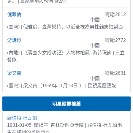
家。 | 鳳凰藝能股份有限公司
倪雅倫
瀏覽:2812
中國
(臺灣) | 倪雅倫，臺灣模特，以近全裸為男性雜志拍封面
游詩璟
瀏覽:2772
中國
(內地) | 《寶島少女成功記》人物林柏鳳--游詩璟飾 | 三立
藝能
梁又南
瀏覽:2631
中國
(臺灣) | 梁又南（1969年11月13日-） | 民視鳳凰藝能
明星隨機推薦
羅伯特·杜瓦爾
1931-01-05 摩羯座 普林斯匹亞學院 | 羅伯特·杜瓦爾出
生在加州的圣地亞哥