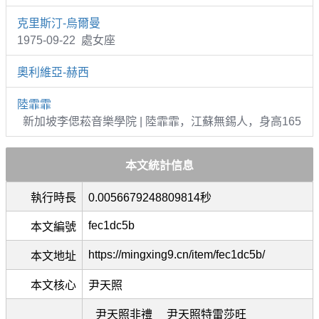
克里斯汀-烏爾曼
1975-09-22 處女座
奧利維亞-赫西
陸霏霏
新加坡李偲菘音樂學院 | 陸霏霏，江蘇無錫人，身高165
本文統計信息
執行時長
0.0056679248809814秒
fec1dc5b
本文編號
https://mingxing9.cn/item/fec1dc5b/
本文地址
本文核心
尹天照
尹天照非禮
尹天照特雷莎旺