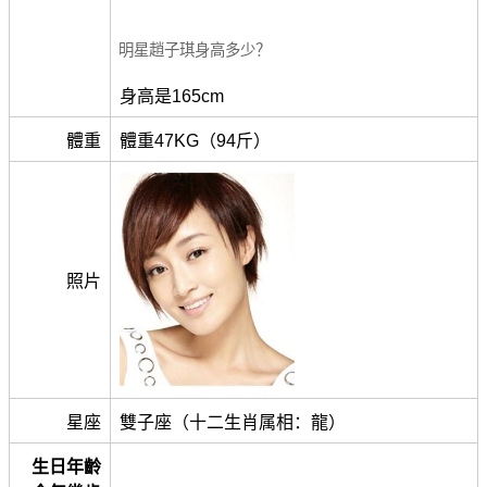
明星趙子琪身高多少？
身高是165cm
體重
體重47KG（94斤）
照片
星座
雙子座（十二生肖属相：龍）
生日年齡