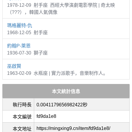
1978-12-09 射手座 西經大學演劇電影學院 | 奇太映
（???），韓國人氣偶像
瑪格麗特-仇
1968-12-05 射手座
約翰P-萊恩
1936-07-30 獅子座
巫啟賢
1963-02-09 水瓶座 | 實力派歌手，音樂制作人。
本文統計信息
執行時長
0.0041179656982422秒
fd9da1e8
本文編號
https://mingxing9.cn/item/fd9da1e8/
本文地址