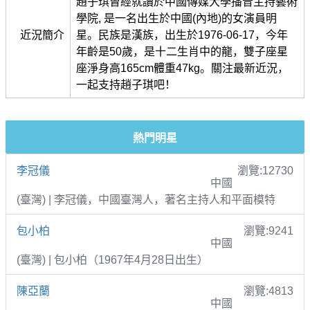
趙子琪曾經就讀於中國傳媒大學播音主持藝術
學院, 是一名出生於中國(內地)的女演員明
近況簡介
星。民族是漢族，出生於1976-06-17，今年
年齡是50歲，是十二生肖中的龍，雙子座星
座淨身高165cm體重47kg。關注最新近況，
一起支持趙子琪吧！
熱門明星
李冠儀
瀏覽:12730
中國
(臺灣) | 李冠儀，中國臺灣人，著名主持人和平面模特
包小柏
瀏覽:9241
中國
(臺灣) | 包小柏（1967年4月28日出生）
陳亞蘭
瀏覽:4813
中國