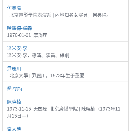
何昊陽
北京電影學院表演系 | 內地知名女演員，何昊陽。
哈羅德-羅森
1970-01-01 摩羯座
達米安·李
達米安·李，導演、演員、編劇
尹麗川
北京大學 | 尹麗川，1973年生于重慶
喬-懷特
陳曉楠
1973-11-15 天蝎座 北京廣播學院 | 陳曉楠（1973年11
月15日—）
奇太映