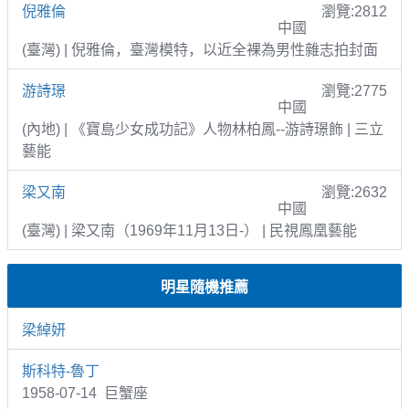
倪雅倫
瀏覽:2812
中國
(臺灣) | 倪雅倫，臺灣模特，以近全裸為男性雜志拍封面
游詩璟
瀏覽:2775
中國
(內地) | 《寶島少女成功記》人物林柏鳳--游詩璟飾 | 三立
藝能
梁又南
瀏覽:2632
中國
(臺灣) | 梁又南（1969年11月13日-） | 民視鳳凰藝能
明星隨機推薦
梁綽妍
斯科特-魯丁
1958-07-14 巨蟹座