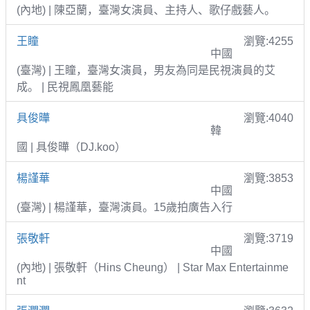
(內地) | 陳亞蘭，臺灣女演員、主持人、歌仔戲藝人。
王瞳
瀏覽:4255
中國
(臺灣) | 王瞳，臺灣女演員，男友為同是民視演員的艾
成。 | 民視鳳凰藝能
具俊曄
瀏覽:4040
韓
國 | 具俊曄（DJ.koo）
楊謹華
瀏覽:3853
中國
(臺灣) | 楊謹華，臺灣演員。15歲拍廣告入行
張敬軒
瀏覽:3719
中國
(內地) | 張敬軒（Hins Cheung） | Star Max Entertainme
nt