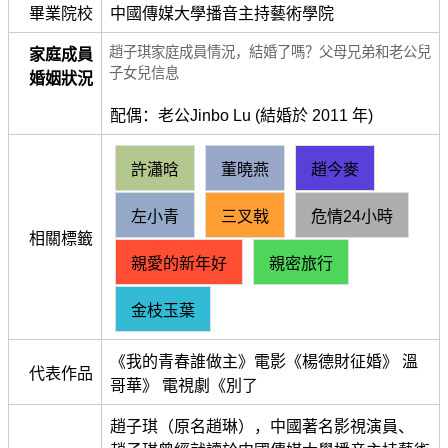
畢業院校
中國傳媒大學播音主持藝術學院
趙子琪家庭成員情況，結婚了嗎？父母兄弟和老公兒
家庭成員
子女兒信息
婚姻狀況
配偶：老公Jinbo Lu (結婚於 2011 年)
許瀟晗
董曉燕
趙今麥
左小青
三叉戟
危情24小時
相關標籤
親愛的新年好
親密旅行
金枝玉葉
《我的青春誰做主》電影《楊德財征婚》 溫
代表作品
哥華》 電視劇《別了
趙子琪（原名趙琳），中國著名影視演員、