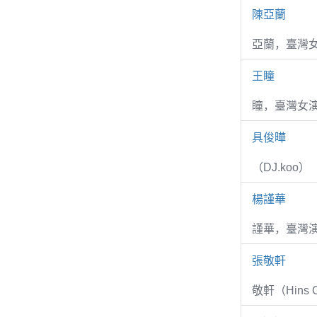
陳亞蘭
亞蘭，臺灣
王瞳
瞳，臺灣女演
具俊曄
（DJ.koo）
楊謹華
謹華，臺灣演
張敬軒
敬軒（Hins Ch