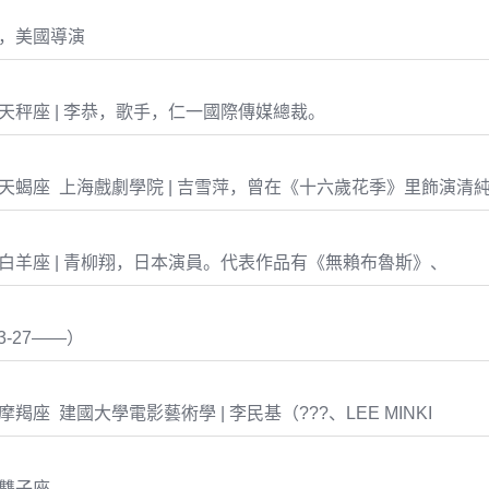
科，美國導演
-05 天秤座 | 李恭，歌手，仁一國際傳媒總裁。
0-31 天蝎座 上海戲劇學院 | 吉雪萍，曾在《十六歲花季》里飾演
-12 白羊座 | 青柳翔，日本演員。代表作品有《無賴布魯斯》、
3-27——）
16 摩羯座 建國大學電影藝術學 | 李民基（???、LEE MINKI
0 雙子座