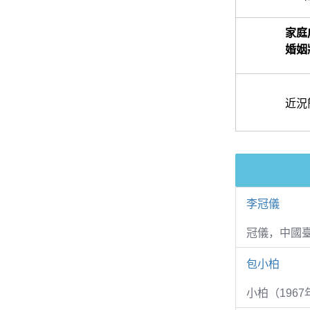
家庭
婚姻
近況
李冠儀
冠儀，中國
包小柏
小柏（1967