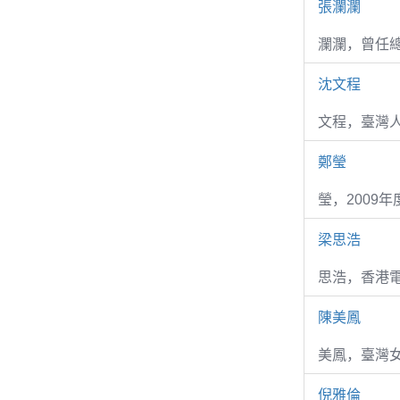
張瀾瀾
瀾瀾，曾任
沈文程
文程，臺灣
鄭瑩
瑩，2009
梁思浩
思浩，香港電
陳美鳳
美鳳，臺灣女
倪雅倫