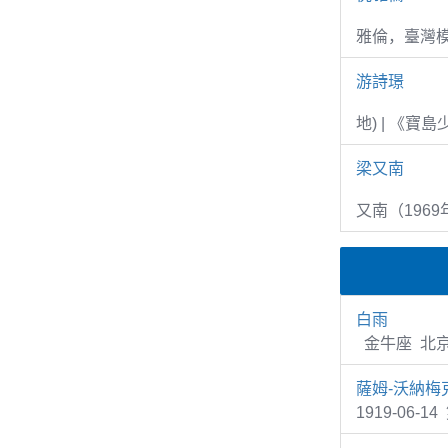
雅倫，臺灣
游詩璟
地) | 《寶
梁又南
又南（1969
白雨
金牛座 北京
薩姆-沃納梅
1919-06-1