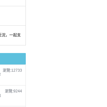
近況，一起支
瀏覽:12733
李
瀏覽:9244
包