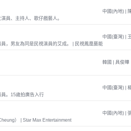
中國(內地) | 
女演員、主持人、歌仔戲藝人。
中國(臺灣) | 
員，男友為同是民視演員的艾成。 | 民視鳳凰藝能
韓國 | 具俊曄
中國(臺灣) | 
員。15歲拍廣告入行
中國(內地) | 
eung） | Star Max Entertainment