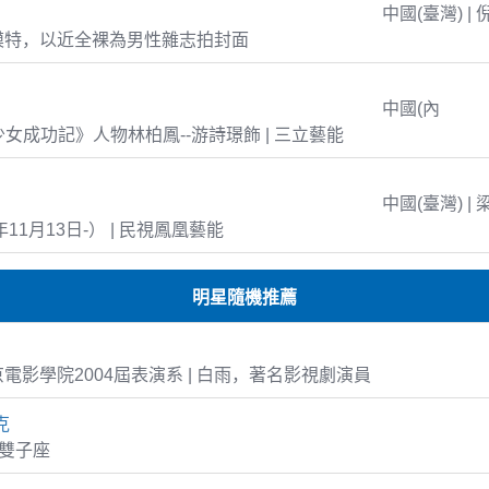
中國(臺灣) | 
模特，以近全裸為男性雜志拍封面
中國(內
島少女成功記》人物林柏鳳--游詩璟飾 | 三立藝能
中國(臺灣) | 
年11月13日-） | 民視鳳凰藝能
明星隨機推薦
電影學院2004屆表演系 | 白雨，著名影視劇演員
克
4 雙子座