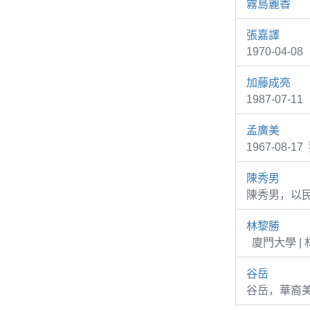
霧島麗香
張嘉譯
1970-04
加藤成亮
1987-07-
孟廣美
1967-08-
陳秀男
陳秀男，以
林黎勝
廈門大學 |
谷岳
谷岳，華裔