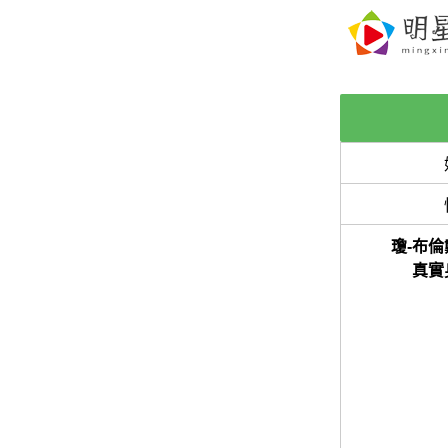
瓊-布倫
真實