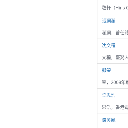
敬軒（Hins Ch
張瀾瀾
瀾瀾，曾任
沈文程
文程，臺灣
鄭瑩
瑩，2009
梁思浩
思浩，香港電
陳美鳳