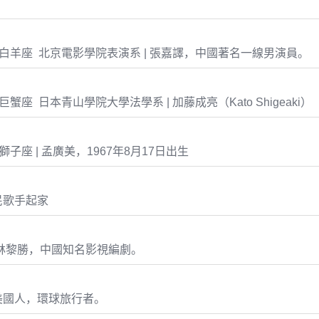
-08 白羊座 北京電影學院表演系 | 張嘉譯，中國著名一線男演員。
11 巨蟹座 日本青山學院大學法學系 | 加藤成亮（Kato Shigeaki）
17 獅子座 | 孟廣美，1967年8月17日出生
民歌手起家
 林黎勝，中國知名影視編劇。
美國人，環球旅行者。