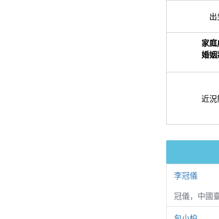
出
家庭
婚姻
近況
李冠儀
冠儀，中國
包小柏