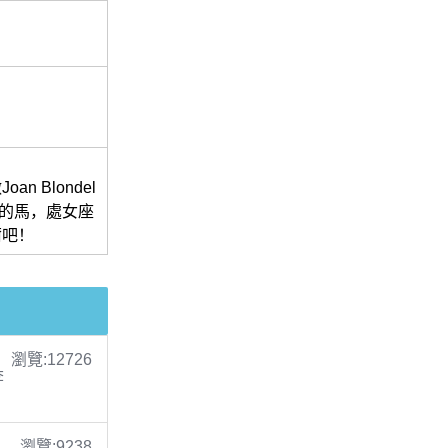
 Blondel
肖中的馬，處女座
爾吧！
瀏覽:12726
李
瀏覽:9238