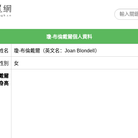
瓊-布倫戴爾個人資料
姓名
瓊-布倫戴爾（英文名：Joan Blondell）
性別
女
戴爾
身高