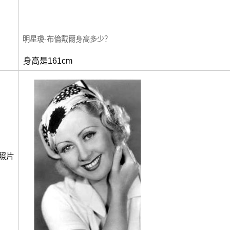
明星瓊-布倫戴爾身高多少？
身高是161cm
照片