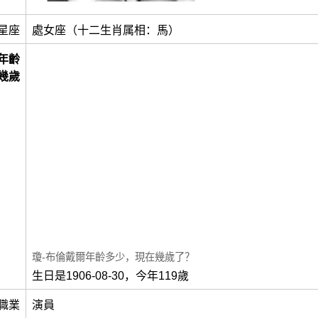
星座
處女座（十二生肖属相：馬）
年齡
幾歲
瓊-布倫戴爾年齡多少，現在幾歲了？
生日是1906-08-30，今年119歲
職業
演員