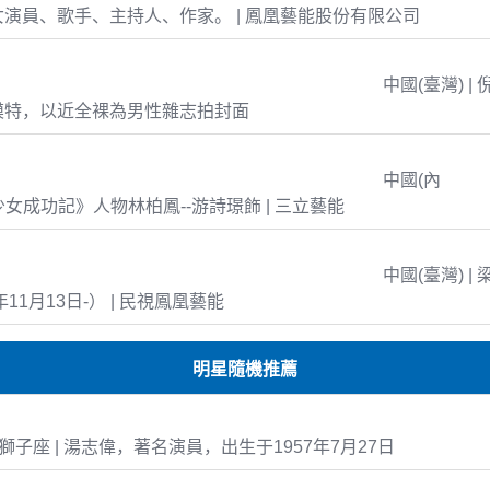
演員、歌手、主持人、作家。 | 鳳凰藝能股份有限公司
中國(臺灣) | 
模特，以近全裸為男性雜志拍封面
中國(內
島少女成功記》人物林柏鳳--游詩璟飾 | 三立藝能
中國(臺灣) | 
年11月13日-） | 民視鳳凰藝能
明星隨機推薦
-27 獅子座 | 湯志偉，著名演員，出生于1957年7月27日