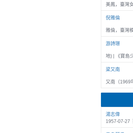
美鳳，臺灣女
倪雅倫
雅倫，臺灣
游詩璟
地) | 《寶
梁又南
又南（1969
湯志偉
1957-07