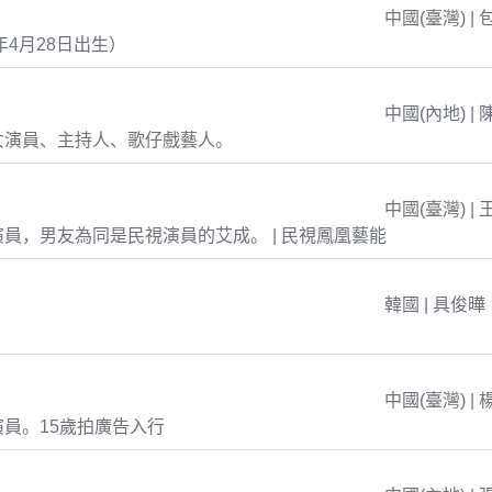
中國(臺灣) | 
年4月28日出生）
中國(內地) | 
女演員、主持人、歌仔戲藝人。
中國(臺灣) | 
員，男友為同是民視演員的艾成。 | 民視鳳凰藝能
韓國 | 具俊曄
中國(臺灣) | 
員。15歲拍廣告入行