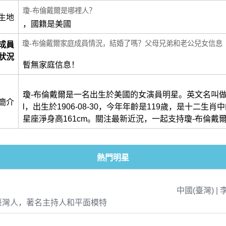
瓊-布倫戴爾是哪裡人？
生地
，國籍是美國
瓊-布倫戴爾家庭成員情況，結婚了嗎？父母兄弟和老公兒女信息
成員
狀況
暫無家庭信息！
瓊-布倫戴爾是一名出生於美國的女演員明星。英文名叫做Joan
簡介
l，出生於1906-08-30，今年年齡是119歲，是十二生
星座淨身高161cm。關注最新近況，一起支持瓊-布倫戴
熱門明星
中國(臺灣) | 
臺灣人，著名主持人和平面模特