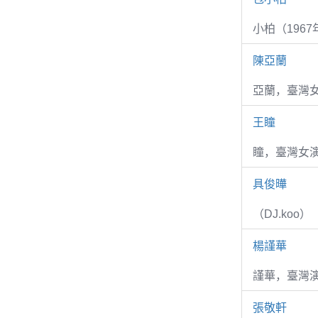
小柏（1967
陳亞蘭
亞蘭，臺灣
王瞳
瞳，臺灣女演
具俊曄
（DJ.koo）
楊謹華
謹華，臺灣演
張敬軒