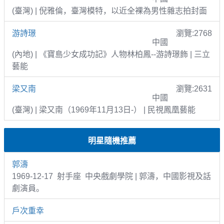
(臺灣) | 倪雅倫，臺灣模特，以近全裸為男性雜志拍封面
游詩璟
瀏覽:2768
中國
(內地) | 《寶島少女成功記》人物林柏鳳--游詩璟飾 | 三立
藝能
梁又南
瀏覽:2631
中國
(臺灣) | 梁又南（1969年11月13日-） | 民視鳳凰藝能
明星隨機推薦
郭濤
1969-12-17 射手座 中央戲劇學院 | 郭濤，中國影視及話
劇演員。
戶次重幸