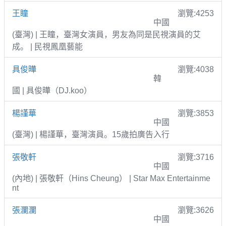
王瞳
瀏覽:4253
中國
(臺灣) | 王瞳，臺灣女演員，男友為同是民視演員的艾
成。 | 民視鳳凰藝能
具俊曄
瀏覽:4038
韓
國 | 具俊曄（DJ.koo）
楊謹華
瀏覽:3853
中國
(臺灣) | 楊謹華，臺灣演員。15歲拍廣告入行
張敬軒
瀏覽:3716
中國
(內地) | 張敬軒（Hins Cheung） | Star Max Entertainme
nt
張瀾瀾
瀏覽:3626
中國