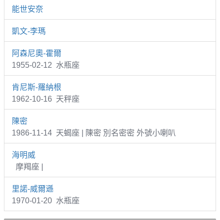
能世安奈
凱文-李瑪
阿森尼奧-霍爾
1955-02-12 水瓶座
肯尼斯-羅納根
1962-10-16 天秤座
陳密
1986-11-14 天蝎座 | 陳密 別名密密 外號小喇叭
海明威
摩羯座 |
里諾-威爾遜
1970-01-20 水瓶座