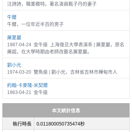
汪詩詩，職業模特。著名演員甄子丹的妻子
牛爾
牛爾，一位年近半百的男子
屠夏巖
1987-04-24 金牛座 上海復旦大學表演系 | 屠夏巖，原名
屠超，在大學時期由老師改藝名屠夏巖。
劉小光
1974-03-20 雙魚座 | 劉小光，吉林省吉林市樺甸市人
約翰-卡麥隆-米契爾
1963-04-21 金牛座
本文統計信息
執行時長
0.011800050735474秒