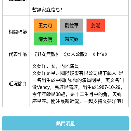
暫無家庭信息！
王力可
劉德華
姜潮
相關標籤
陳大明
趙奕歡
代表作品
《丑女無敵》 《女人公敵》 《上位》
文夢洋，女，內地演員
文夢洋是星之國際娛樂有限公司旗下藝人, 是
一名出生於中國(內地)的演員明星。英文名叫
近況簡介
做Vency，民族是滿族，出生於1987-10-29，
今年年齡是38歲，是十二生肖中的兔，天蝎
座星座。關注最新近況，一起支持文夢洋吧！
熱門明星