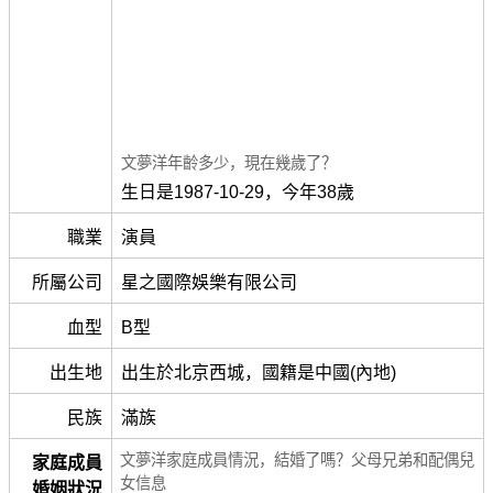
文夢洋年齡多少，現在幾歲了？
生日是1987-10-29，今年38歲
職業
演員
所屬公司
星之國際娛樂有限公司
血型
B型
出生地
出生於北京西城，國籍是中國(內地)
民族
滿族
文夢洋家庭成員情況，結婚了嗎？父母兄弟和配偶兒
家庭成員
女信息
婚姻狀況