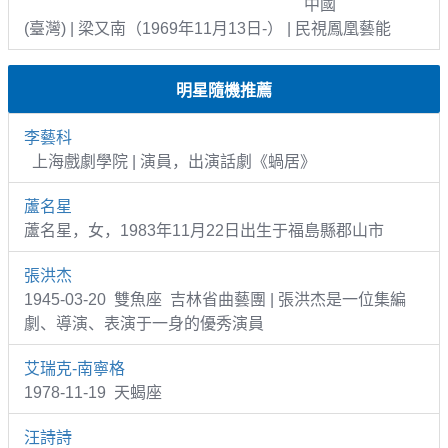
中國
(臺灣) | 梁又南（1969年11月13日-） | 民視鳳凰藝能
明星隨機推薦
李藝科
上海戲劇學院 | 演員，出演話劇《蝸居》
蘆名星
蘆名星，女，1983年11月22日出生于福島縣郡山市
張洪杰
1945-03-20 雙魚座 吉林省曲藝團 | 張洪杰是一位集編
劇、導演、表演于一身的優秀演員
艾瑞克-南寧格
1978-11-19 天蝎座
汪詩詩