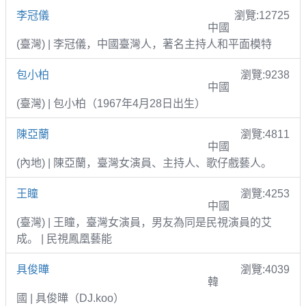
李冠儀
瀏覽:12725
中國
(臺灣) | 李冠儀，中國臺灣人，著名主持人和平面模特
包小柏
瀏覽:9238
中國
(臺灣) | 包小柏（1967年4月28日出生）
陳亞蘭
瀏覽:4811
中國
(內地) | 陳亞蘭，臺灣女演員、主持人、歌仔戲藝人。
王瞳
瀏覽:4253
中國
(臺灣) | 王瞳，臺灣女演員，男友為同是民視演員的艾
成。 | 民視鳳凰藝能
具俊曄
瀏覽:4039
韓
國 | 具俊曄（DJ.koo）