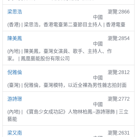
梁思浩
瀏覽:2866
中國
(香港) | 梁思浩，香港電臺第二臺節目主持人 | 香港電臺
陳美鳳
瀏覽:2854
中國
(內地) | 陳美鳳，臺灣女演員、歌手、主持人、作
家。 | 鳳凰藝能股份有限公司
倪雅倫
瀏覽:2812
中國
(臺灣) | 倪雅倫，臺灣模特，以近全裸為男性雜志拍封面
游詩璟
瀏覽:2772
中國
(內地) | 《寶島少女成功記》人物林柏鳳--游詩璟飾 | 三立
藝能
梁又南
瀏覽:2631