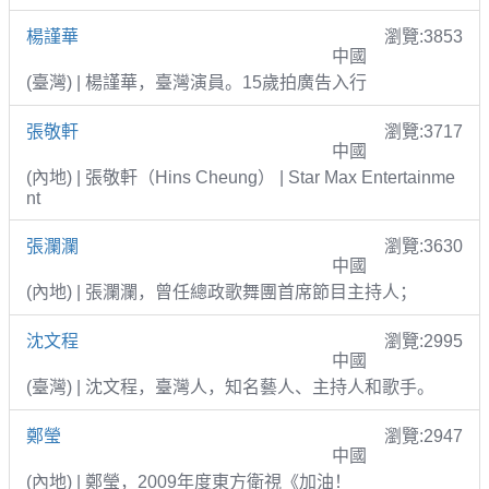
楊謹華
瀏覽:3853
中國
(臺灣) | 楊謹華，臺灣演員。15歲拍廣告入行
張敬軒
瀏覽:3717
中國
(內地) | 張敬軒（Hins Cheung） | Star Max Entertainme
nt
張瀾瀾
瀏覽:3630
中國
(內地) | 張瀾瀾，曾任總政歌舞團首席節目主持人；
沈文程
瀏覽:2995
中國
(臺灣) | 沈文程，臺灣人，知名藝人、主持人和歌手。
鄭瑩
瀏覽:2947
中國
(內地) | 鄭瑩，2009年度東方衛視《加油！