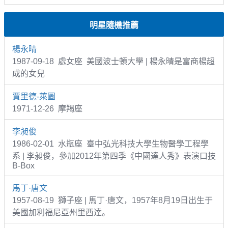
明星隨機推薦
楊永晴
1987-09-18 處女座 美國波士頓大學 | 楊永晴是富商楊超
成的女兒
賈里德-萊圖
1971-12-26 摩羯座
李昶俊
1986-02-01 水瓶座 臺中弘光科技大學生物醫學工程學
系 | 李昶俊，參加2012年第四季《中國達人秀》表演口技
B-Box
馬丁·唐文
1957-08-19 獅子座 | 馬丁·唐文，1957年8月19日出生于
美國加利福尼亞州里西達。