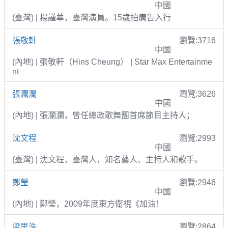
中國
(臺灣) | 楊謹華，臺灣演員。15歲拍廣告入行
張敬軒
瀏覽:3716
中國
(內地) | 張敬軒（Hins Cheung） | Star Max Entertainme
nt
張瀾瀾
瀏覽:3626
中國
(內地) | 張瀾瀾，曾任總政歌舞團首席節目主持人；
沈文程
瀏覽:2993
中國
(臺灣) | 沈文程，臺灣人，知名藝人、主持人和歌手。
鄭瑩
瀏覽:2946
中國
(內地) | 鄭瑩，2009年度東方衛視《加油！
梁思浩
瀏覽:2864