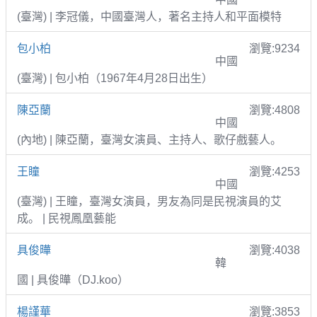
(臺灣) | 李冠儀，中國臺灣人，著名主持人和平面模特
包小柏
瀏覽:9234
中國
(臺灣) | 包小柏（1967年4月28日出生）
陳亞蘭
瀏覽:4808
中國
(內地) | 陳亞蘭，臺灣女演員、主持人、歌仔戲藝人。
王瞳
瀏覽:4253
中國
(臺灣) | 王瞳，臺灣女演員，男友為同是民視演員的艾
成。 | 民視鳳凰藝能
具俊曄
瀏覽:4038
韓
國 | 具俊曄（DJ.koo）
楊謹華
瀏覽:3853