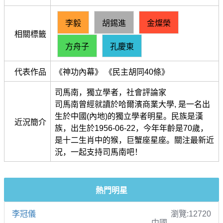
李毅
胡錫進
金燦榮
相關標籤
方舟子
孔慶東
代表作品
《神功內幕》 《民主胡同40條》
司馬南，獨立學者，社會評論家
司馬南曾經就讀於哈爾濱商業大學, 是一名出
生於中國(內地)的獨立學者明星。民族是漢
近況簡介
族，出生於1956-06-22，今年年齡是70歲，
是十二生肖中的猴，巨蟹座星座。關注最新近
況，一起支持司馬南吧！
熱門明星
李冠儀
瀏覽:12720
中國