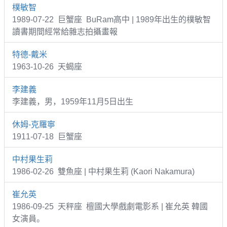
樸敏智
1989-07-22 巨蟹座 BuRam高中 | 1989年出生的樸敏智
讀書期間經常給雜志拍攝畫報
特德-戴米
1963-10-26 天蝎座
李建義
李建義，男，1959年11月5日出生
休姆-克羅寧
1911-07-18 巨蟹座
中村果生莉
1986-02-26 雙魚座 | 中村果生莉 (Kaori Nakamura)
崔允英
1986-09-25 天秤座 檀國大學戲劇電影系 | 崔允英 韓國
女演員。