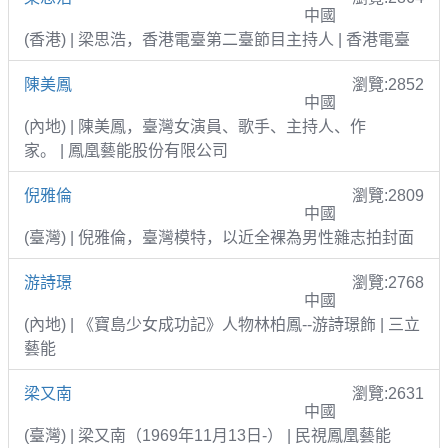
中國
(香港) | 梁思浩，香港電臺第二臺節目主持人 | 香港電臺
陳美鳳
瀏覽:2852
中國
(內地) | 陳美鳳，臺灣女演員、歌手、主持人、作
家。 | 鳳凰藝能股份有限公司
倪雅倫
瀏覽:2809
中國
(臺灣) | 倪雅倫，臺灣模特，以近全裸為男性雜志拍封面
游詩璟
瀏覽:2768
中國
(內地) | 《寶島少女成功記》人物林柏鳳--游詩璟飾 | 三立
藝能
梁又南
瀏覽:2631
中國
(臺灣) | 梁又南（1969年11月13日-） | 民視鳳凰藝能