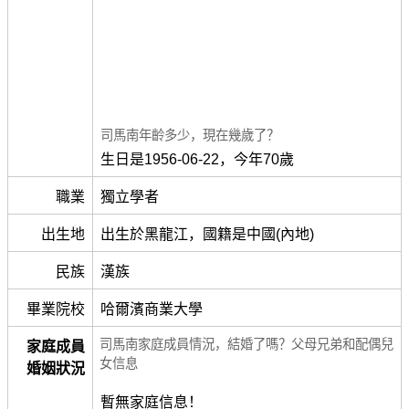
司馬南年齡多少，現在幾歲了？
生日是1956-06-22，今年70歲
職業
獨立學者
出生地
出生於黑龍江，國籍是中國(內地)
民族
漢族
畢業院校
哈爾濱商業大學
司馬南家庭成員情況，結婚了嗎？父母兄弟和配偶兒
家庭成員
女信息
婚姻狀況
暫無家庭信息！