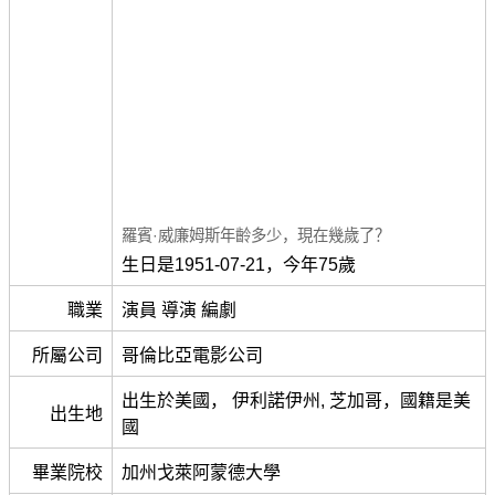
羅賓·威廉姆斯年齡多少，現在幾歲了？
生日是1951-07-21，今年75歲
職業
演員 導演 編劇
所屬公司
哥倫比亞電影公司
出生於美國， 伊利諾伊州, 芝加哥，國籍是美
出生地
國
畢業院校
加州戈萊阿蒙德大學