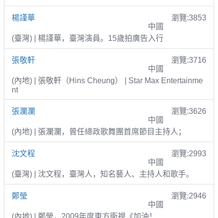
楊謹華
瀏覽:3853
中國
(臺灣) | 楊謹華，臺灣演員。15歲拍廣告入行
張敬軒
瀏覽:3716
中國
(內地) | 張敬軒（Hins Cheung） | Star Max Entertainme
nt
張瀾瀾
瀏覽:3626
中國
(內地) | 張瀾瀾，曾任總政歌舞團首席節目主持人；
沈文程
瀏覽:2993
中國
(臺灣) | 沈文程，臺灣人，知名藝人、主持人和歌手。
鄭瑩
瀏覽:2946
中國
(內地) | 鄭瑩，2009年度東方衛視《加油！