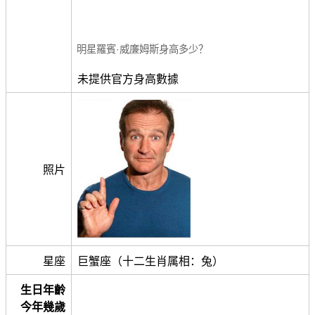
明星羅賓·威廉姆斯身高多少？
未提供官方身高數據
照片
星座
巨蟹座（十二生肖属相：兔）
生日年齡
今年幾歲