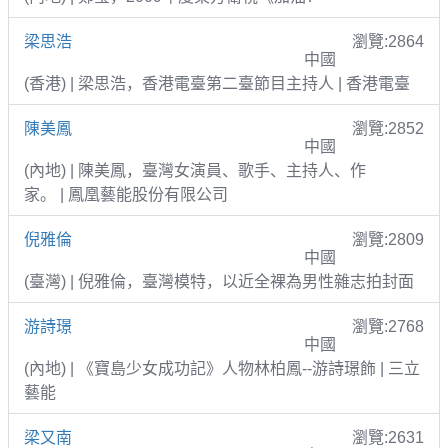
梁思浩
瀏覽:2864
中國
(香港) | 梁思浩，香港電臺第二臺節目主持人 | 香港電臺
陳美鳳
瀏覽:2852
中國
(內地) | 陳美鳳，臺灣女演員、歌手、主持人、作
家。 | 鳳凰藝能股份有限公司
倪雅倫
瀏覽:2809
中國
(臺灣) | 倪雅倫，臺灣模特，以近全裸為男性雜志拍封面
游詩璟
瀏覽:2768
中國
(內地) | 《寶島少女成功記》人物林柏鳳--游詩璟飾 | 三立
藝能
梁又南
瀏覽:2631