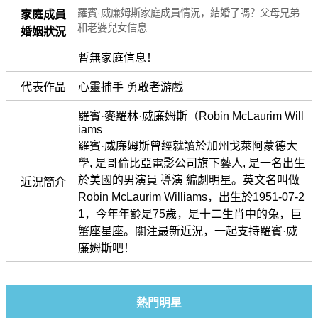
羅賓·威廉姆斯家庭成員情況，結婚了嗎？父母兄弟
家庭成員
和老婆兒女信息
婚姻狀況
暫無家庭信息！
代表作品
心靈捕手 勇敢者游戲
羅賓·麥羅林·威廉姆斯（Robin McLaurim Will
iams
羅賓·威廉姆斯曾經就讀於加州戈萊阿蒙德大
學, 是哥倫比亞電影公司旗下藝人, 是一名出生
於美國的男演員 導演 編劇明星。英文名叫做
近況簡介
Robin McLaurim Williams，出生於1951-07-2
1，今年年齡是75歲，是十二生肖中的兔，巨
蟹座星座。關注最新近況，一起支持羅賓·威
廉姆斯吧！
熱門明星