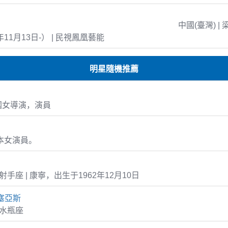
中國(臺灣) | 
年11月13日-） | 民視鳳凰藝能
明星隨機推薦
國女導演，演員
本女演員。
10 射手座 | 康寧，出生于1962年12月10日
塞亞斯
5 水瓶座