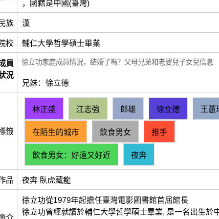
，國籍是中國(臺灣)
民族
漢
院校
輔仁大學哲學碩士畢業
徐立功家庭成員情況，結婚了嗎？父母兄弟和老婆兒子女兒信息
成員
狀況
兄妹：徐立德
林正盛
江志強
郎雄
徐立德
王蕙
標籤
在陌生的城市
飲食男女
推手
飲食男女：好遠又好近
夜奔
作品
夜奔 臥虎藏龍
徐立功從1979年起擔任臺灣電影圖書館首屆館長
徐立功曾經就讀於輔仁大學哲學碩士畢業, 是一名出生於中
簡介