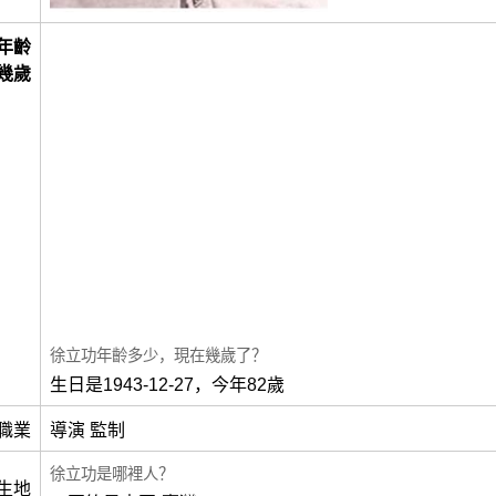
年齡
幾歲
徐立功年齡多少，現在幾歲了？
生日是1943-12-27，今年82歲
職業
導演 監制
徐立功是哪裡人？
生地