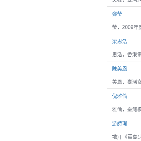
鄭瑩
瑩，2009
梁思浩
思浩，香港電
陳美鳳
美鳳，臺灣女
倪雅倫
雅倫，臺灣
游詩璟
地) | 《寶