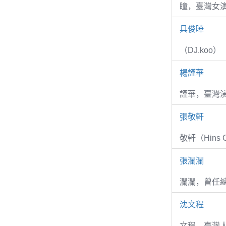
瞳，臺灣女演
具俊曄
（DJ.koo）
楊謹華
謹華，臺灣演
張敬軒
敬軒（Hins Ch
張瀾瀾
瀾瀾，曾任
沈文程
文程，臺灣