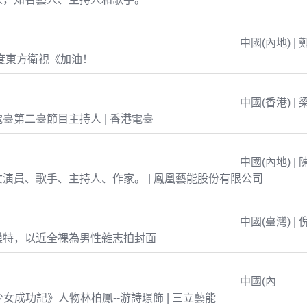
中國(內地) | 
年度東方衛視《加油！
中國(香港) | 
臺第二臺節目主持人 | 香港電臺
中國(內地) | 
演員、歌手、主持人、作家。 | 鳳凰藝能股份有限公司
中國(臺灣) | 
模特，以近全裸為男性雜志拍封面
中國(內
島少女成功記》人物林柏鳳--游詩璟飾 | 三立藝能