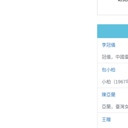
李冠儀
冠儀，中國
包小柏
小柏（1967
陳亞蘭
亞蘭，臺灣
王瞳