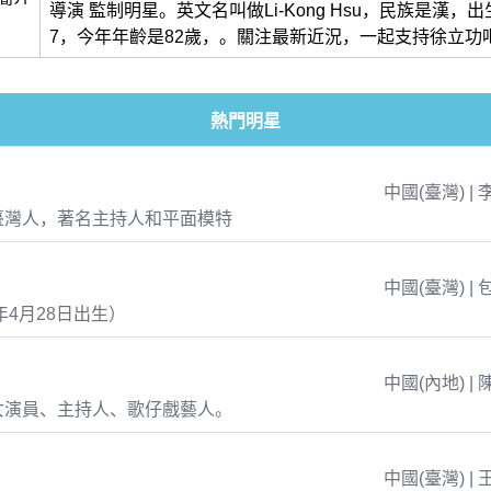
導演 監制明星。英文名叫做Li-Kong Hsu，民族是漢，出生於
7，今年年齡是82歲，。關注最新近況，一起支持徐立功
熱門明星
中國(臺灣) | 
臺灣人，著名主持人和平面模特
中國(臺灣) | 
年4月28日出生）
中國(內地) | 
女演員、主持人、歌仔戲藝人。
中國(臺灣) | 