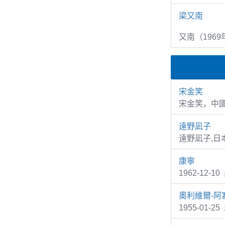
梁又南
又南（1969
宋金笑
宋金笑，中
遠野凪子
遠野凪子,日
康寧
1962-12-
奧利維爾-阿
1955-01-2