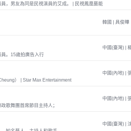
員，男友為同是民視演員的艾成。 | 民視鳳凰藝能
韓國 | 具俊曄
中國(臺灣) | 
員。15歲拍廣告入行
中國(內地) | 
eung） | Star Max Entertainment
中國(內地) | 
總政歌舞團首席節目主持人；
中國(臺灣) | 
人，知名藝人、主持人和歌手。