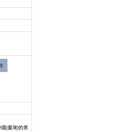
玲
國(臺灣)的男