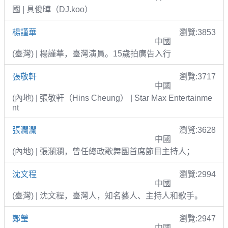
國 | 具俊曄（DJ.koo）
楊謹華
瀏覽:3853
中國
(臺灣) | 楊謹華，臺灣演員。15歲拍廣告入行
張敬軒
瀏覽:3717
中國
(內地) | 張敬軒（Hins Cheung） | Star Max Entertainme
nt
張瀾瀾
瀏覽:3628
中國
(內地) | 張瀾瀾，曾任總政歌舞團首席節目主持人；
沈文程
瀏覽:2994
中國
(臺灣) | 沈文程，臺灣人，知名藝人、主持人和歌手。
鄭瑩
瀏覽:2947
中國