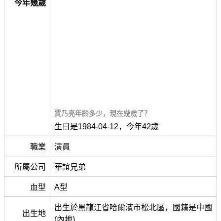
今年幾歲
賈乃亮年齡多少，現在幾歲了？
生日是1984-04-12，今年42歲
職業
演員
所屬公司
華誼兄弟
血型
A型
出生於黑龍江省哈爾濱市松北區，國籍是中國
出生地
(內地)