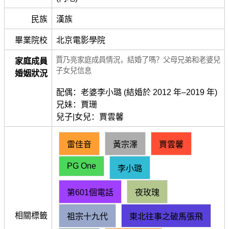
民族
漢族
畢業院校
北京電影學院
賈乃亮家庭成員情況，結婚了嗎？父母兄弟和老婆兒
家庭成員
子女兒信息
婚姻狀況
配偶：老婆李小璐 (結婚於 2012 年–2019 年)
兄妹：賈珊
兒子|女兒：賈雲馨
雷佳音
黃宗澤
賈雲馨
PG One
李小璐
第601個電話
夜玫瑰
相關標籤
祖宗十九代
東北往事之破馬張飛