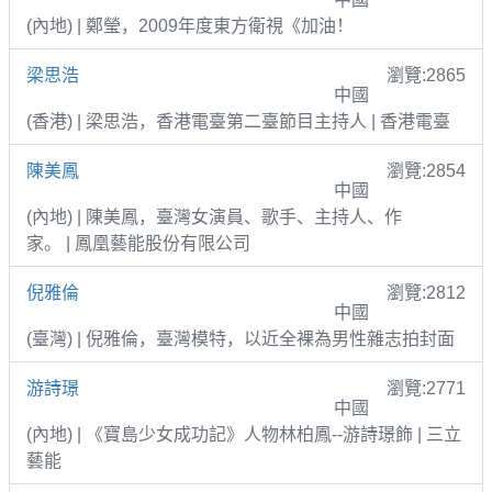
(內地) | 鄭瑩，2009年度東方衛視《加油！
梁思浩
瀏覽:2865
中國
(香港) | 梁思浩，香港電臺第二臺節目主持人 | 香港電臺
陳美鳳
瀏覽:2854
中國
(內地) | 陳美鳳，臺灣女演員、歌手、主持人、作
家。 | 鳳凰藝能股份有限公司
倪雅倫
瀏覽:2812
中國
(臺灣) | 倪雅倫，臺灣模特，以近全裸為男性雜志拍封面
游詩璟
瀏覽:2771
中國
(內地) | 《寶島少女成功記》人物林柏鳳--游詩璟飾 | 三立
藝能