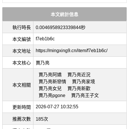
本文統計信息
執行時長
0.0046958923339844秒
f7eb1b6c
本文編號
https://mingxing9.cn/item/f7eb1b6c/
本文地址
本文核心
賈乃亮
賈乃亮阿嬌
賈乃亮近況
賈乃亮新戀情
賈乃亮家境
本文相關
賈乃亮女兒
賈乃亮新歡
賈乃亮pgone
賈乃亮王子文
2026-07-27 10:32:55
更新時間
推薦次數
185次