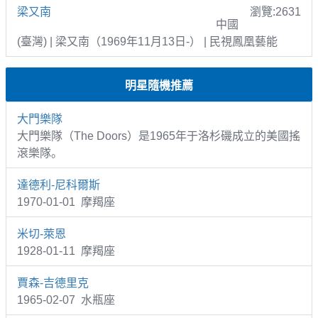
梁又南
瀏覽:2631
中國
(臺灣) | 梁又南（1969年11月13日-） | 民視鳳凰藝能
明星隨機推薦
大門樂隊
大門樂隊（The Doors）是1965年于洛杉磯成立的美國搖
滾樂隊。
達德利-尼科爾斯
1970-01-01 摩羯座
米切-萊恩
1928-01-11 摩羯座
賈森-吉德里克
1965-02-07 水瓶座