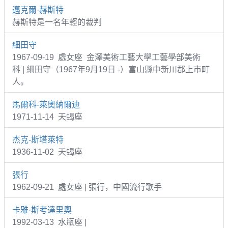
邁克爾·赫斯特
赫斯特是一名年輕的裁判
細田守
1967-09-19 處女座 金澤美術工藝大學工藝學部美術
科 | 細田守（1967年9月19日 -）富山縣中新川郡上市町
人。
馬爾科-萊奧納爾迪
1971-11-14 天蝎座
杰克-斯塔萊特
1936-11-02 天蝎座
張行
1962-09-21 處女座 | 張行，中國流行歌手
卡雅·斯考達里奧
1992-03-13 水瓶座 |