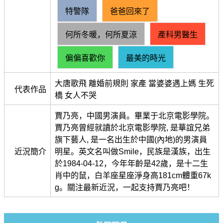
特警隊
爸爸回來了
何所冬暖，何所夏涼
產科男醫生
偏偏喜歡你
最美的時光
大唐歌飛 離婚前規則 家產 當婆婆遇上媽 生死
代表作品
橋 女人不哭
賈乃亮，中國男演員。畢業于北京電影學院。
賈乃亮曾經就讀於北京電影學院, 是華誼兄弟
旗下藝人, 是一名出生於中國(內地)的男演員
近況簡介
明星。英文名叫做Smile，民族是漢族，出生
於1984-04-12，今年年齡是42歲，是十二生
肖中的鼠，白羊座星座淨身高181cm體重67k
g。關注最新近況，一起支持賈乃亮吧！