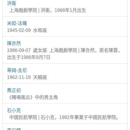
洪衛
上海戲劇學院 | 洪衛，1968年1月出生
米婭-法羅
1945-02-09 水瓶座
陳亦然
1986-09-07 處女座 上海戲劇學院 | 陳亦然，原名陳蓉，
出生于1986年9月7日
蒂姆-圭尼
1962-11-18 天蝎座
喬正初
《賭場風云》中的男主角
石小克
中國民航學院 | 石小克，1982年畢業于中國民航學院。