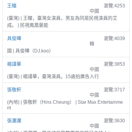
王瞳
瀏覽:4253
中國
(臺灣) | 王瞳，臺灣女演員，男友為同是民視演員的艾
成。 | 民視鳳凰藝能
具俊曄
瀏覽:4039
韓
國 | 具俊曄（DJ.koo）
楊謹華
瀏覽:3853
中國
(臺灣) | 楊謹華，臺灣演員。15歲拍廣告入行
張敬軒
瀏覽:3717
中國
(內地) | 張敬軒（Hins Cheung） | Star Max Entertainme
nt
張瀾瀾
瀏覽:3630
中國