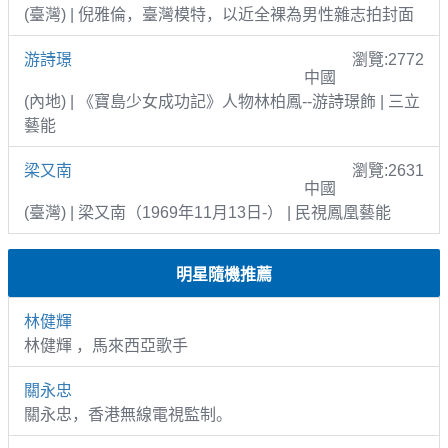
(臺灣) | 倪雅倫，臺灣模特，以近全裸為男性雜志拍封面
游詩璟
瀏覽:2772
中國
(內地) | 《寶島少女成功記》人物林柏鳳--游詩璟飾 | 三立
藝能
梁又南
瀏覽:2631
中國
(臺灣) | 梁又南（1969年11月13日-） | 民視鳳凰藝能
明星隨機推薦
林健輝
林健輝 ，馬來西亞歌手
關永忠
關永忠，香港無線電視監制。