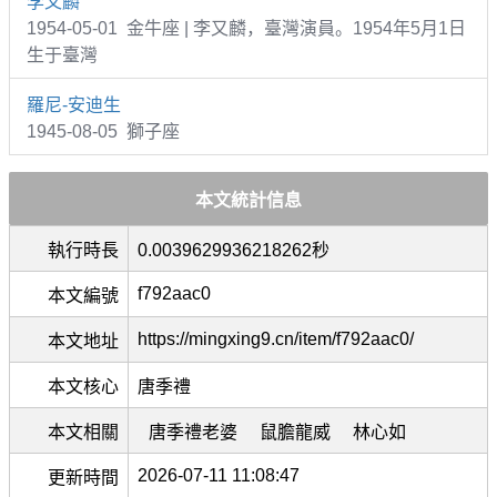
李又麟
1954-05-01 金牛座 | 李又麟，臺灣演員。1954年5月1日
生于臺灣
羅尼-安迪生
1945-08-05 獅子座
本文統計信息
執行時長
0.0039629936218262秒
f792aac0
本文編號
https://mingxing9.cn/item/f792aac0/
本文地址
本文核心
唐季禮
本文相關
唐季禮老婆
鼠膽龍威
林心如
2026-07-11 11:08:47
更新時間