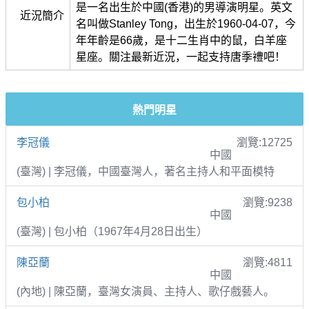
是一名出生於中國(香港)的男導演明星。英文
近況簡介
名叫做Stanley Tong，出生於1960-04-07，今
年年齡是66歲，是十二生肖中的鼠，白羊座
星座。關注最新近況，一起支持唐季禮吧！
熱門明星
李冠儀
瀏覽:12725
中國
(臺灣) | 李冠儀，中國臺灣人，著名主持人和平面模特
包小柏
瀏覽:9238
中國
(臺灣) | 包小柏（1967年4月28日出生）
陳亞蘭
瀏覽:4811
中國
(內地) | 陳亞蘭，臺灣女演員、主持人、歌仔戲藝人。