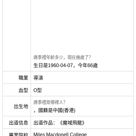
唐季禮年齡多少，現在幾歲了？
生日是1960-04-07，今年66歲
職業
導演
血型
O型
唐季禮是哪裡人？
出生地
，國籍是中國(香港)
出道信息
出道作品：《魔域飛龍》
Miles Macdonell College
畢業院校