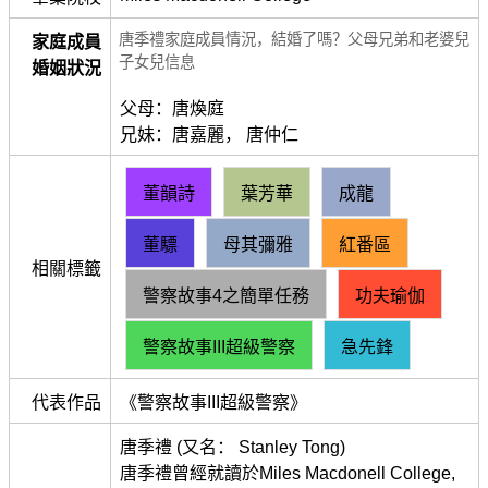
唐季禮家庭成員情況，結婚了嗎？父母兄弟和老婆兒
家庭成員
子女兒信息
婚姻狀況
父母：唐煥庭
兄妹：唐嘉麗， 唐仲仁
董韻詩
葉芳華
成龍
董驃
母其彌雅
紅番區
相關標籤
警察故事4之簡單任務
功夫瑜伽
警察故事III超級警察
急先鋒
代表作品
《警察故事III超級警察》
唐季禮 (又名： Stanley Tong)
唐季禮曾經就讀於Miles Macdonell College,