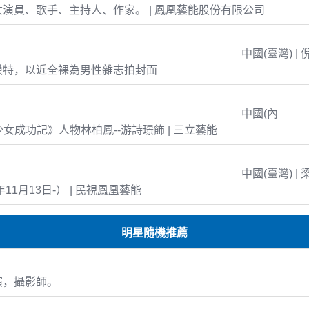
演員、歌手、主持人、作家。 | 鳳凰藝能股份有限公司
中國(臺灣) | 
模特，以近全裸為男性雜志拍封面
中國(內
島少女成功記》人物林柏鳳--游詩璟飾 | 三立藝能
中國(臺灣) | 
年11月13日-） | 民視鳳凰藝能
明星隨機推薦
演，攝影師。