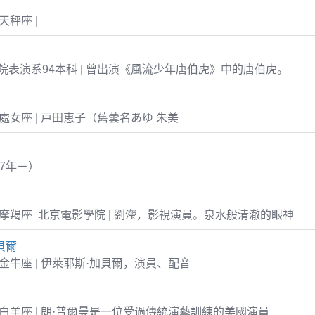
5 天秤座 |
表演系94本科 | 曾出演《風流少年唐伯虎》中的唐伯虎。
-12 處女座 | 戸田恵子（舊蕓名あゆ 朱美
57年－）
-14 摩羯座 北京電影學院 | 劉瀅，影視演員。泉水般清澈的眼神
貝爾
-08 金牛座 | 伊萊耶斯·加貝爾，演員、配音
-13 白羊座 | 朗·普爾曼是一位受過傳統演藝訓練的美國演員