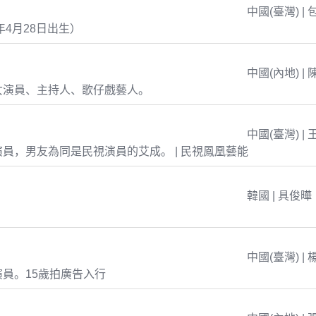
中國(臺灣) | 
年4月28日出生）
中國(內地) | 
女演員、主持人、歌仔戲藝人。
中國(臺灣) | 
員，男友為同是民視演員的艾成。 | 民視鳳凰藝能
韓國 | 具俊曄
中國(臺灣) | 
員。15歲拍廣告入行