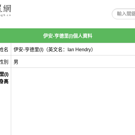
伊安-亨德里(I)個人資料
姓名
伊安-亨德里(I)（英文名：Ian Hendry）
性別
男
(I)
身高