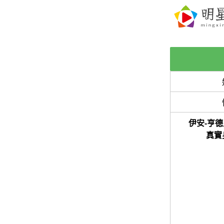
伊安-亨德里
真實