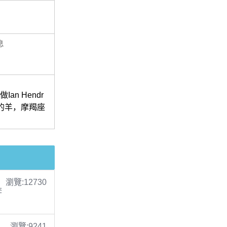
息
n Hendr
中的羊，摩羯座
瀏覽:12730
李
瀏覽:9241