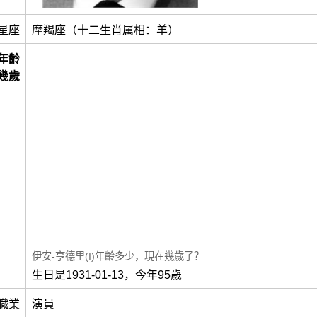
星座
摩羯座（十二生肖属相：羊）
年齡
幾歲
伊安-亨德里(I)年齡多少，現在幾歲了？
生日是1931-01-13，今年95歲
職業
演員