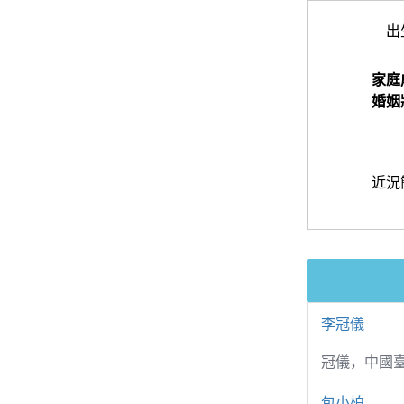
出
家庭
婚姻
近況
李冠儀
冠儀，中國
包小柏