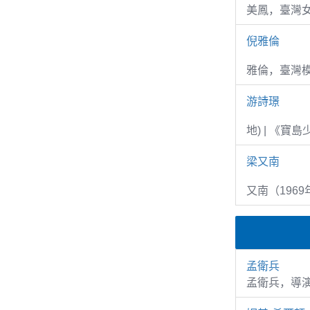
美鳳，臺灣女
倪雅倫
雅倫，臺灣
游詩璟
地) | 《寶
梁又南
又南（1969
孟衛兵
孟衛兵，導