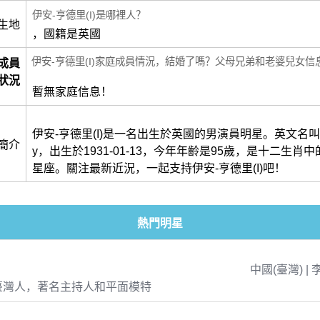
伊安-亨德里(I)是哪裡人？
生地
，國籍是英國
伊安-亨德里(I)家庭成員情況，結婚了嗎？父母兄弟和老婆兒女信
成員
狀況
暫無家庭信息！
伊安-亨德里(I)是一名出生於英國的男演員明星。英文名叫做Ia
簡介
y，出生於1931-01-13，今年年齡是95歲，是十二生肖
星座。關注最新近況，一起支持伊安-亨德里(I)吧！
熱門明星
中國(臺灣) | 
臺灣人，著名主持人和平面模特