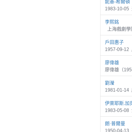
妮基-希爾頓
1983-10-0
李熙銘
上海戲劇學院
戶田惠子
1957-09
廖偉雄
廖偉雄（19
劉瀅
1981-01
伊萊耶斯.加
1983-05
朗·普爾曼
1950-04