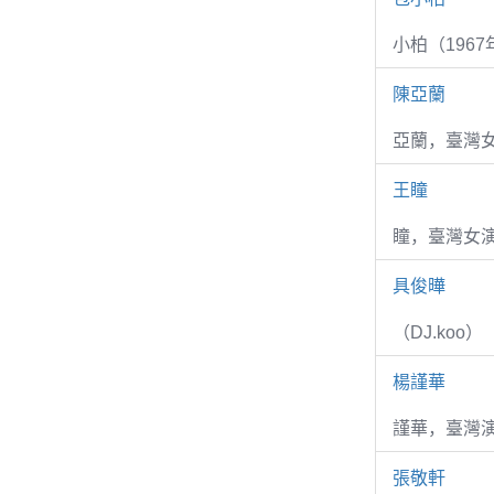
小柏（1967
陳亞蘭
亞蘭，臺灣
王瞳
瞳，臺灣女演
具俊曄
（DJ.koo）
楊謹華
謹華，臺灣演
張敬軒