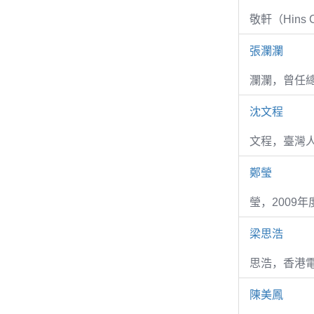
敬軒（Hins Ch
張瀾瀾
瀾瀾，曾任
沈文程
文程，臺灣
鄭瑩
瑩，2009
梁思浩
思浩，香港電
陳美鳳