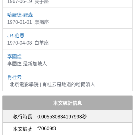
1967-06-19 雙子座
哈羅德-羅森
1970-01-01 摩羯座
JR-伯恩
1970-04-08 白羊座
李國煌
李國煌 是新加坡人
肖桂云
北京電影學院 | 肖桂云是地道的哈爾濱人
本文統計信息
執行時長
0.005530834197998秒
f70609f3
本文編號