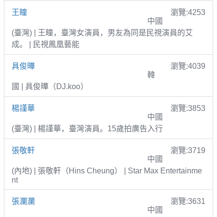
王瞳
瀏覽:4253
中國
(臺灣) | 王瞳，臺灣女演員，男友為同是民視演員的艾
成。 | 民視鳳凰藝能
具俊曄
瀏覽:4039
韓
國 | 具俊曄（DJ.koo）
楊謹華
瀏覽:3853
中國
(臺灣) | 楊謹華，臺灣演員。15歲拍廣告入行
張敬軒
瀏覽:3719
中國
(內地) | 張敬軒（Hins Cheung） | Star Max Entertainme
nt
張瀾瀾
瀏覽:3631
中國