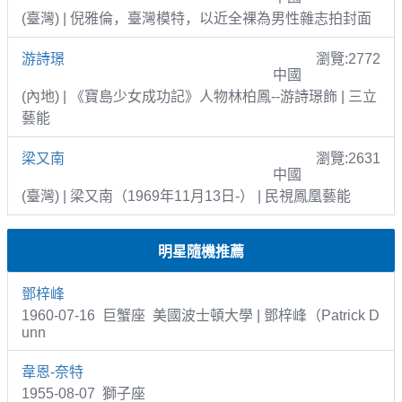
(臺灣) | 倪雅倫，臺灣模特，以近全裸為男性雜志拍封面
游詩璟
瀏覽:2772
中國
(內地) | 《寶島少女成功記》人物林柏鳳--游詩璟飾 | 三立
藝能
梁又南
瀏覽:2631
中國
(臺灣) | 梁又南（1969年11月13日-） | 民視鳳凰藝能
明星隨機推薦
鄧梓峰
1960-07-16 巨蟹座 美國波士頓大學 | 鄧梓峰（Patrick D
unn
韋恩-奈特
1955-08-07 獅子座