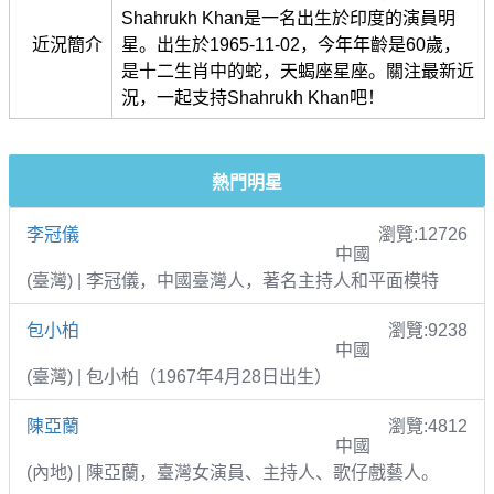
Shahrukh Khan是一名出生於印度的演員明
近況簡介
星。出生於1965-11-02，今年年齡是60歲，
是十二生肖中的蛇，天蝎座星座。關注最新近
況，一起支持Shahrukh Khan吧！
熱門明星
李冠儀
瀏覽:12726
中國
(臺灣) | 李冠儀，中國臺灣人，著名主持人和平面模特
包小柏
瀏覽:9238
中國
(臺灣) | 包小柏（1967年4月28日出生）
陳亞蘭
瀏覽:4812
中國
(內地) | 陳亞蘭，臺灣女演員、主持人、歌仔戲藝人。