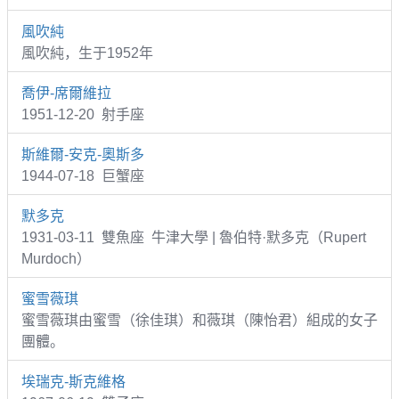
風吹純
風吹純，生于1952年
喬伊-席爾維拉
1951-12-20 射手座
斯維爾-安克-奧斯多
1944-07-18 巨蟹座
默多克
1931-03-11 雙魚座 牛津大學 | 魯伯特·默多克（Rupert
Murdoch）
蜜雪薇琪
蜜雪薇琪由蜜雪（徐佳琪）和薇琪（陳怡君）組成的女子
團體。
埃瑞克-斯克維格