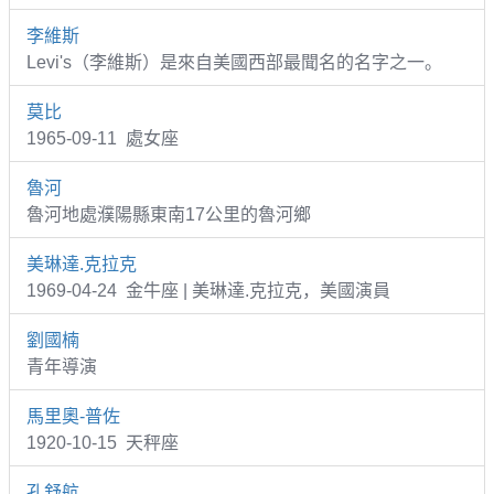
李維斯
Levi's（李維斯）是來自美國西部最聞名的名字之一。
莫比
1965-09-11 處女座
魯河
魯河地處濮陽縣東南17公里的魯河鄉
美琳達.克拉克
1969-04-24 金牛座 | 美琳達.克拉克，美國演員
劉國楠
青年導演
馬里奧-普佐
1920-10-15 天秤座
孔舒航