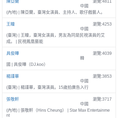
陳亞蘭
瀏覽:4811
中國
(內地) | 陳亞蘭，臺灣女演員、主持人、歌仔戲藝人。
王瞳
瀏覽:4253
中國
(臺灣) | 王瞳，臺灣女演員，男友為同是民視演員的艾
成。 | 民視鳳凰藝能
具俊曄
瀏覽:4039
韓
國 | 具俊曄（DJ.koo）
楊謹華
瀏覽:3853
中國
(臺灣) | 楊謹華，臺灣演員。15歲拍廣告入行
張敬軒
瀏覽:3717
中國
(內地) | 張敬軒（Hins Cheung） | Star Max Entertainme
nt