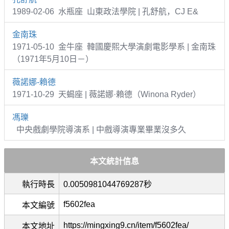
1989-02-06 水瓶座 山東政法學院 | 孔舒航，CJ E&
金南珠
1971-05-10 金牛座 韓國慶熙大學演劇電影學系 | 金南珠
（1971年5月10日－）
薇諾娜-賴德
1971-10-29 天蝎座 | 薇諾娜·賴德（Winona Ryder）
馮瓅
中央戲劇學院導演系 | 中戲導演專業畢業沒多久
本文統計信息
執行時長
0.0050981044769287秒
f5602fea
本文編號
https://mingxing9.cn/item/f5602fea/
本文地址