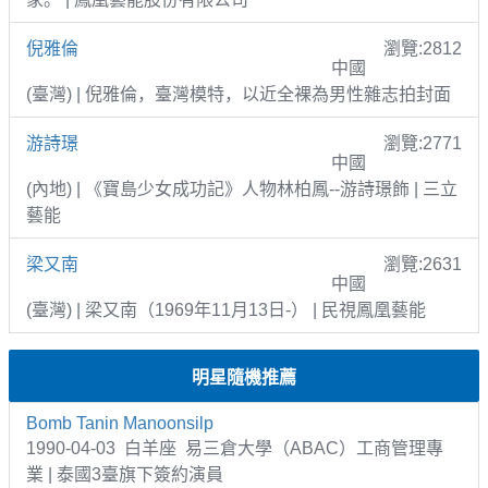
倪雅倫
瀏覽:2812
中國
(臺灣) | 倪雅倫，臺灣模特，以近全裸為男性雜志拍封面
游詩璟
瀏覽:2771
中國
(內地) | 《寶島少女成功記》人物林柏鳳--游詩璟飾 | 三立
藝能
梁又南
瀏覽:2631
中國
(臺灣) | 梁又南（1969年11月13日-） | 民視鳳凰藝能
明星隨機推薦
Bomb Tanin Manoonsilp
1990-04-03 白羊座 易三倉大學（ABAC）工商管理專
業 | 泰國3臺旗下簽約演員