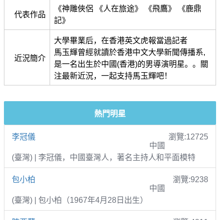
《神雕俠侶 《人在旅途》 《飛鷹》 《鹿鼎
代表作品
記》
大學畢業后，在香港英文虎報當過記者
馬玉輝曾經就讀於香港中文大學新聞傳播系,
近況簡介
是一名出生於中國(香港)的男導演明星。。關
注最新近況，一起支持馬玉輝吧！
熱門明星
李冠儀
瀏覽:12725
中國
(臺灣) | 李冠儀，中國臺灣人，著名主持人和平面模特
包小柏
瀏覽:9238
中國
(臺灣) | 包小柏（1967年4月28日出生）