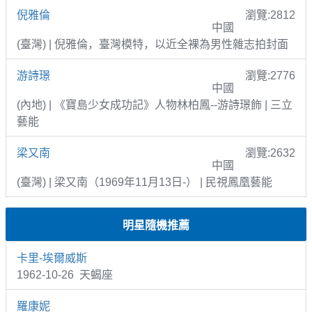
倪雅倫
瀏覽:2812
中國
(臺灣) | 倪雅倫，臺灣模特，以近全裸為男性雜志拍封面
游詩璟
瀏覽:2776
中國
(內地) | 《寶島少女成功記》人物林柏鳳--游詩璟飾 | 三立
藝能
梁又南
瀏覽:2632
中國
(臺灣) | 梁又南（1969年11月13日-） | 民視鳳凰藝能
明星隨機推薦
卡里-埃爾威斯
1962-10-26 天蝎座
羅康妮