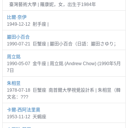
臺灣藝術大學 | 羅康妮，女，出生于1984年
比爾·奈伊
1949-12-12 射手座 |
巖田小百合
1990-07-21 巨蟹座 | 巖田小百合（日語：巖田さゆり；
周立銘
1990-05-07 金牛座 | 周立銘 (Andrew Chow) (1990年5月
7日
朱相昱
1978-07-18 巨蟹座 南首爾大學視覺設計系 | 朱相昱（韓
文名：???
卡爾-西阿法里奧
1953-11-12 天蝎座