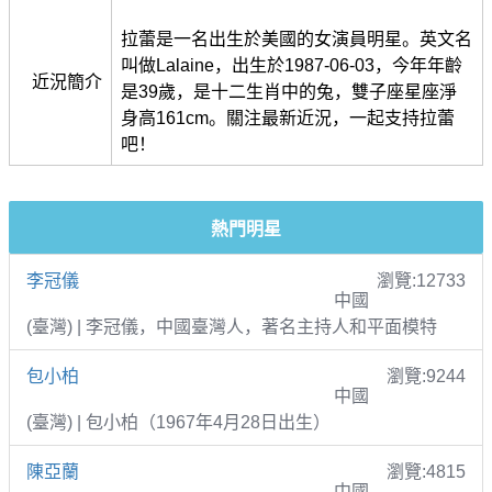
拉蕾是一名出生於美國的女演員明星。英文名
叫做Lalaine，出生於1987-06-03，今年年齡
近況簡介
是39歲，是十二生肖中的兔，雙子座星座淨
身高161cm。關注最新近況，一起支持拉蕾
吧！
熱門明星
李冠儀
瀏覽:12733
中國
(臺灣) | 李冠儀，中國臺灣人，著名主持人和平面模特
包小柏
瀏覽:9244
中國
(臺灣) | 包小柏（1967年4月28日出生）
陳亞蘭
瀏覽:4815
中國