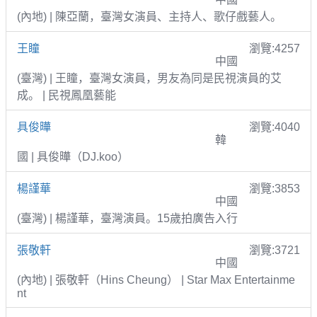
(內地) | 陳亞蘭，臺灣女演員、主持人、歌仔戲藝人。
王瞳
瀏覽:4257
中國
(臺灣) | 王瞳，臺灣女演員，男友為同是民視演員的艾
成。 | 民視鳳凰藝能
具俊曄
瀏覽:4040
韓
國 | 具俊曄（DJ.koo）
楊謹華
瀏覽:3853
中國
(臺灣) | 楊謹華，臺灣演員。15歲拍廣告入行
張敬軒
瀏覽:3721
中國
(內地) | 張敬軒（Hins Cheung） | Star Max Entertainme
nt