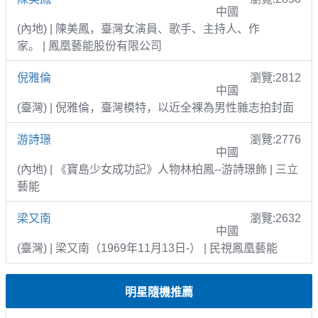
中國
(內地) | 陳美鳳，臺灣女演員、歌手、主持人、作
家。 | 鳳凰藝能股份有限公司
倪雅倫
瀏覽:2812
中國
(臺灣) | 倪雅倫，臺灣模特，以近全裸為男性雜志拍封面
游詩璟
瀏覽:2776
中國
(內地) | 《寶島少女成功記》人物林柏鳳--游詩璟飾 | 三立
藝能
梁又南
瀏覽:2632
中國
(臺灣) | 梁又南（1969年11月13日-） | 民視鳳凰藝能
明星隨機推薦