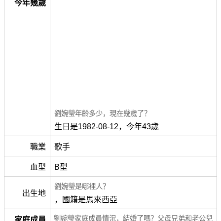
今年幾歲
劉婉瑩年齡多少，現在幾歲了？
生日是1982-08-12，今年43歲
職業
歌手
血型
B型
劉婉瑩是哪裡人？
出生地
，國籍是馬來西亞
劉婉瑩家庭成員情況，結婚了嗎？父母兄弟和老公兒
家庭成員