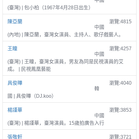
中國
(臺灣) | 包小柏（1967年4月28日出生）
陳亞蘭
瀏覽:4815
中國
(內地) | 陳亞蘭，臺灣女演員、主持人、歌仔戲藝人。
王瞳
瀏覽:4257
中國
(臺灣) | 王瞳，臺灣女演員，男友為同是民視演員的艾
成。 | 民視鳳凰藝能
具俊曄
瀏覽:4040
韓
國 | 具俊曄（DJ.koo）
楊謹華
瀏覽:3853
中國
(臺灣) | 楊謹華，臺灣演員。15歲拍廣告入行
張敬軒
瀏覽:3721