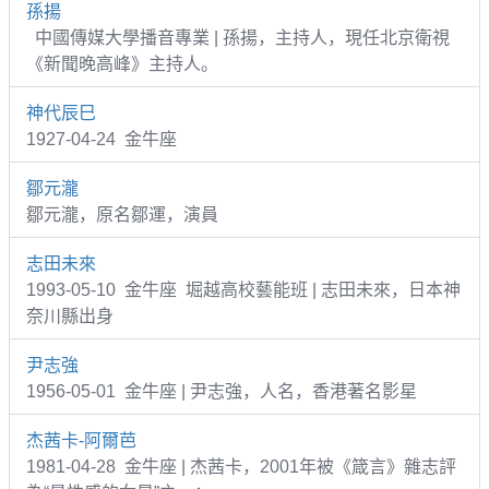
孫揚
中國傳媒大學播音專業 | 孫揚，主持人，現任北京衛視
《新聞晚高峰》主持人。
神代辰巳
1927-04-24 金牛座
鄒元瀧
鄒元瀧，原名鄒運，演員
志田未來
1993-05-10 金牛座 堀越高校藝能班 | 志田未來，日本神
奈川縣出身
尹志強
1956-05-01 金牛座 | 尹志強，人名，香港著名影星
杰茜卡-阿爾芭
1981-04-28 金牛座 | 杰茜卡，2001年被《箴言》雜志評