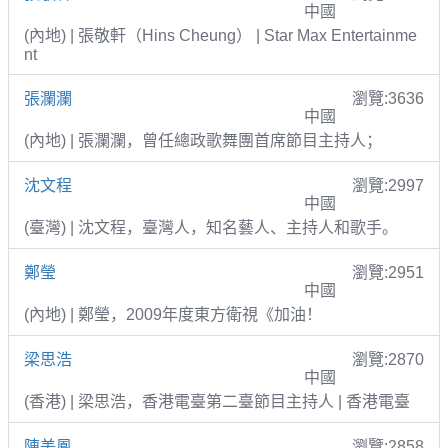
中國
(內地) | 張敬軒（Hins Cheung） | Star Max Entertainme
nt
張瀾瀾
瀏覽:3636
中國
(內地) | 張瀾瀾，曾任總政歌舞團首席節目主持人；
沈文程
瀏覽:2997
中國
(臺灣) | 沈文程，臺灣人，知名藝人、主持人和歌手。
鄭瑩
瀏覽:2951
中國
(內地) | 鄭瑩，2009年度東方衛視《加油！
梁思浩
瀏覽:2870
中國
(香港) | 梁思浩，香港電臺第二臺節目主持人 | 香港電臺
陳美鳳
瀏覽:2858