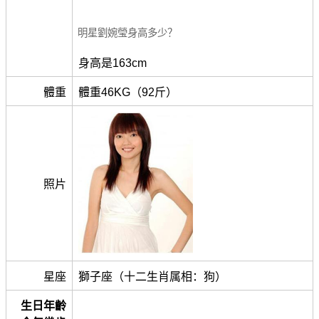
明星劉婉瑩身高多少？
身高是163cm
體重
體重46KG（92斤）
照片
星座
獅子座（十二生肖属相：狗）
生日年齡