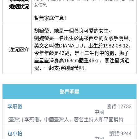
女信息
婚姻狀況
暫無家庭信息！
劉婉瑩，她是一個善良可愛的女生。
劉婉瑩是一名出生於馬來西亞的女歌手明星。
英文名叫做DIANA LIU，出生於1982-08-12，
近況簡介
今年年齡是43歲，是十二生肖中的狗，獅子
座星座淨身高163cm體重46kg。關注最新近
況，一起支持劉婉瑩吧！
熱門明星
李冠儀
瀏覽:12733
中國
(臺灣) | 李冠儀，中國臺灣人，著名主持人和平面模特
包小柏
瀏覽:9244