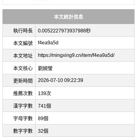
本文統計信息
執行時長
0.0052227973937988秒
f4ea9a5d
本文編號
https://mingxing9.cn/item/f4ea9a5d/
本文地址
本文核心
劉婉瑩
2026-07-10 09:22:39
更新時間
推薦次數
139次
漢字字數
741個
字母字數
89個
數字字數
32個