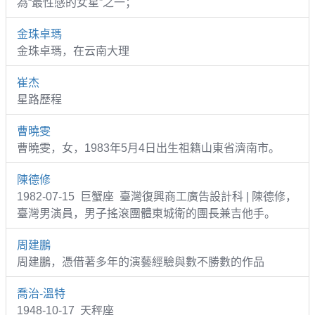
為“最性感的女星”之一；
金珠卓瑪
金珠卓瑪，在云南大理
崔杰
星路歷程
曹曉雯
曹曉雯，女，1983年5月4日出生祖籍山東省濟南市。
陳德修
1982-07-15 巨蟹座 臺灣復興商工廣告設計科 | 陳德修，
臺灣男演員，男子搖滾團體東城衛的團長兼吉他手。
周建鵬
周建鵬，憑借著多年的演藝經驗與數不勝數的作品
喬治-溫特
1948-10-17 天秤座