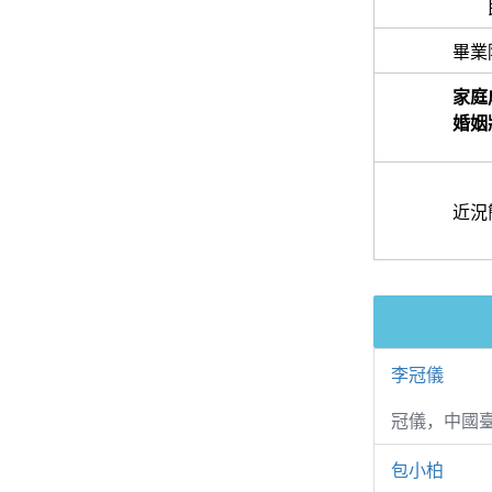
畢業
家庭
婚姻
近況
李冠儀
冠儀，中國
包小柏