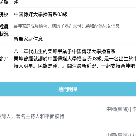
民族
漢
院校
中國傳媒大學播音系03級
栗坤家庭成員情況，結婚了嗎？父母兄弟和配偶兒女信息
成員
狀況
暫無家庭信息！
八十年代出生的栗坤畢業于中國傳媒大學播音系
簡介
栗坤曾經就讀於中國傳媒大學播音系03級, 是一名出生於中
持人明星。民族是漢，。關注最新近況，一起支持栗坤吧
熱門明星
中國(臺灣) | 
臺灣人，著名主持人和平面模特
中國(臺灣) | 