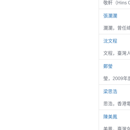
敬軒（Hins Ch
張瀾瀾
瀾瀾，曾任
沈文程
文程，臺灣
鄭瑩
瑩，2009
梁思浩
思浩，香港電
陳美鳳
美鳳，臺灣女