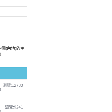
國(內地)的主
！
瀏覽:12730
李
瀏覽:9241
包