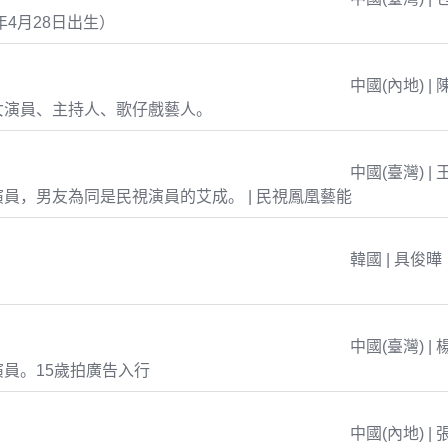
年4月28日出生）
中國(內地) | 
女演員、主持人、歌仔戲藝人。
中國(臺灣) | 
員，男友為同是民視演員的艾成。 | 民視鳳凰藝能
韓國 | 具俊曄
中國(臺灣) | 
員。15歲拍廣告入行
中國(內地) | 