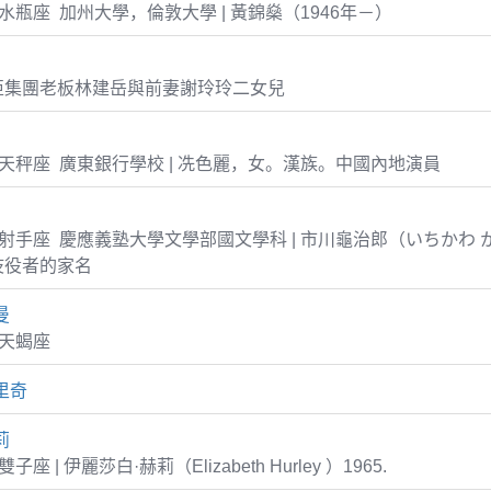
-29 水瓶座 加州大學，倫敦大學 | 黃錦燊（1946年－）
亞集團老板林建岳與前妻謝玲玲二女兒
-01 天秤座 廣東銀行學校 | 冼色麗，女。漢族。中國內地演員
-26 射手座 慶應義塾大學文學部國文學科 | 市川龜治郎（いちかわ
伎役者的家名
曼
5 天蝎座
里奇
莉
0 雙子座 | 伊麗莎白·赫莉（Elizabeth Hurley ）1965.