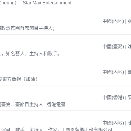
eung） | Star Max Entertainment
中國(內地) | 
總政歌舞團首席節目主持人；
中國(臺灣) | 
人，知名藝人、主持人和歌手。
中國(內地) | 
年度東方衛視《加油！
中國(香港) | 
臺第二臺節目主持人 | 香港電臺
中國(內地) | 
演員、歌手、主持人、作家。 | 鳳凰藝能股份有限公司