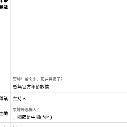
年齡
幾歲
栗坤年齡多少，現在幾歲了？
暫無官方年齡數據
職業
主持人
栗坤是哪裡人？
生地
，國籍是中國(內地)