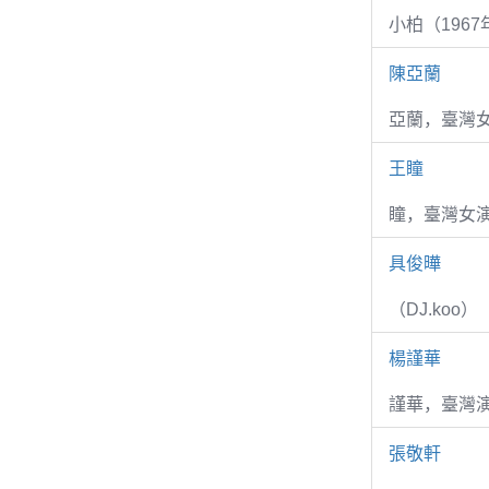
小柏（1967
陳亞蘭
亞蘭，臺灣
王瞳
瞳，臺灣女演
具俊曄
（DJ.koo）
楊謹華
謹華，臺灣演
張敬軒