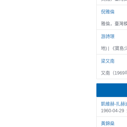
倪雅倫
雅倫，臺灣
游詩璟
地) | 《寶
梁又南
又南（1969
凱維赫-扎赫
1960-04-2
黃錦燊