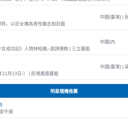
中國(臺灣) | 
模特，以近全裸為男性雜志拍封面
中國(內
島少女成功記》人物林柏鳳--游詩璟飾 | 三立藝能
中國(臺灣) | 
年11月13日-） | 民視鳳凰藝能
明星隨機推薦
迪
9 金牛座