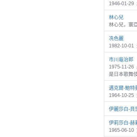
1946-01
林心兒
林心兒，寰
冼色麗
1982-10
市川龜治郎
1975-11
是日本歌舞
邁克爾-鮑特
1964-10-2
伊麗莎白-貝
伊莉莎白-赫
1965-06-1