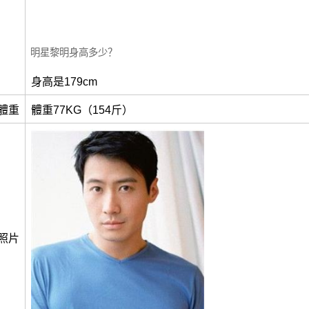
明星黎明身高多少？
身高是179cm
體重
體重77KG（154斤）
照片