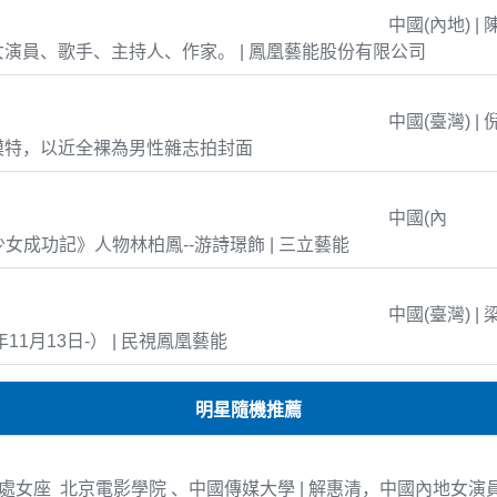
中國(內地) | 
演員、歌手、主持人、作家。 | 鳳凰藝能股份有限公司
中國(臺灣) | 
模特，以近全裸為男性雜志拍封面
中國(內
島少女成功記》人物林柏鳳--游詩璟飾 | 三立藝能
中國(臺灣) | 
年11月13日-） | 民視鳳凰藝能
明星隨機推薦
-13 處女座 北京電影學院 、中國傳媒大學 | 解惠清，中國內地女演