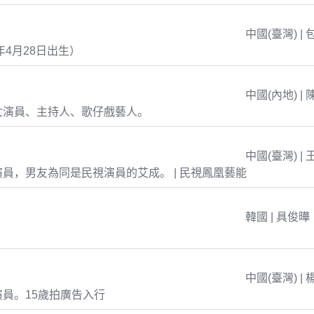
中國(臺灣) | 
年4月28日出生）
中國(內地) | 
女演員、主持人、歌仔戲藝人。
中國(臺灣) | 
員，男友為同是民視演員的艾成。 | 民視鳳凰藝能
韓國 | 具俊曄
中國(臺灣) | 
員。15歲拍廣告入行