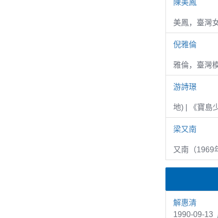
陳美鳳
美鳳，臺灣女
倪雅倫
雅倫，臺灣
游詩璟
地) | 《寶
梁又南
又南（1969
解惠清
1990-09