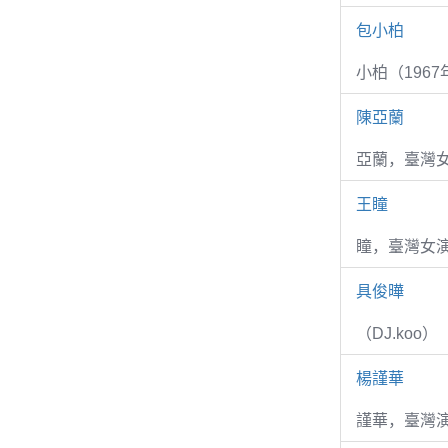
包小柏
小柏（1967
陳亞蘭
亞蘭，臺灣
王瞳
瞳，臺灣女演
具俊曄
（DJ.koo）
楊謹華
謹華，臺灣演