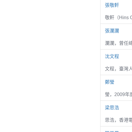
張敬軒
敬軒（Hins Ch
張瀾瀾
瀾瀾，曾任
沈文程
文程，臺灣
鄭瑩
瑩，2009
梁思浩
思浩，香港電