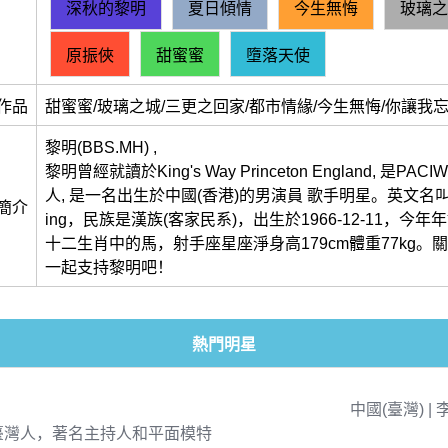
深秋的黎明
夏日傾情
今生無悔
玻璃之
原振俠
甜蜜蜜
墮落天使
作品
甜蜜蜜/玻璃之城/三更之回家/都市情緣/今生無悔/你讓我忘
黎明(BBS.MH) ,
黎明曾經就讀於King's Way Princeton England, 是PA
人, 是一名出生於中國(香港)的男演員 歌手明星。英文名叫做Le
簡介
ing，民族是漢族(客家民系)，出生於1966-12-11，今年
十二生肖中的馬，射手座星座淨身高179cm體重77kg。
一起支持黎明吧！
熱門明星
中國(臺灣) | 
臺灣人，著名主持人和平面模特