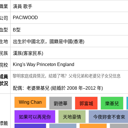
職業
演員 歌手
PACIWOOD
公司
血型
B型
生地
出生於中國北京，國籍是中國(香港)
民族
漢族(客家民系)
King's Way Princeton England
院校
黎明家庭成員情況，結婚了嗎？父母兄弟和老婆兒子女兒信息
成員
狀況
配偶：老婆樂基兒 (結婚於 2008 年–2012 年)
Wing Chan
劉德華
郭富城
樂基兒
如果可以再見你
天地豪情
今夜妳會不會來
標籤