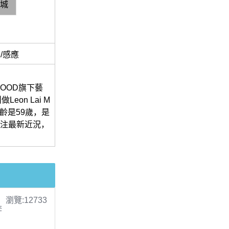
城
/感應
CIWOOD旗下藝
on Lai M
年齡是59歲，是
關注最新近況，
瀏覽:12733
李