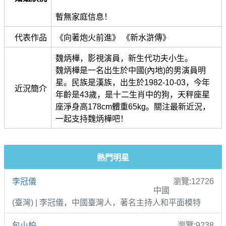
暫無家庭信息！
代表作品
《向著炮火前進》 《新水滸傳》
魏炳樺，影視演員，新生代功夫小生。
魏炳樺是一名出生於中國(內地)的男演員明
星。民族是漢族，出生於1982-10-03，今年
近況簡介
年齡是43歲，是十二生肖中的狗，天秤座星
座淨身高178cm體重65kg。關注最新近況，
一起支持魏炳樺吧！
熱門明星
李冠儀
瀏覽:12726
中國
(臺灣) | 李冠儀，中國臺灣人，著名主持人和平面模特
包小柏
瀏覽:9238