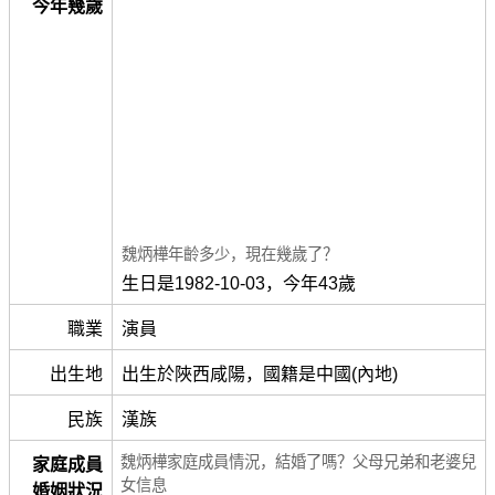
今年幾歲
魏炳樺年齡多少，現在幾歲了？
生日是1982-10-03，今年43歲
職業
演員
出生地
出生於陜西咸陽，國籍是中國(內地)
民族
漢族
魏炳樺家庭成員情況，結婚了嗎？父母兄弟和老婆兒
家庭成員
女信息
婚姻狀況