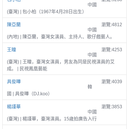
中國
(臺灣) | 包小柏（1967年4月28日出生）
陳亞蘭
瀏覽:4812
中國
(內地) | 陳亞蘭，臺灣女演員、主持人、歌仔戲藝人。
王瞳
瀏覽:4253
中國
(臺灣) | 王瞳，臺灣女演員，男友為同是民視演員的艾
成。 | 民視鳳凰藝能
具俊曄
瀏覽:4039
韓
國 | 具俊曄（DJ.koo）
楊謹華
瀏覽:3853
中國
(臺灣) | 楊謹華，臺灣演員。15歲拍廣告入行