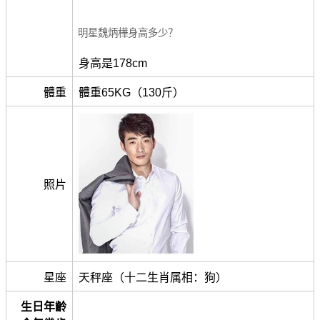
明星魏炳樺身高多少？
身高是178cm
體重
體重65KG（130斤）
照片
星座
天秤座（十二生肖属相：狗）
生日年齡