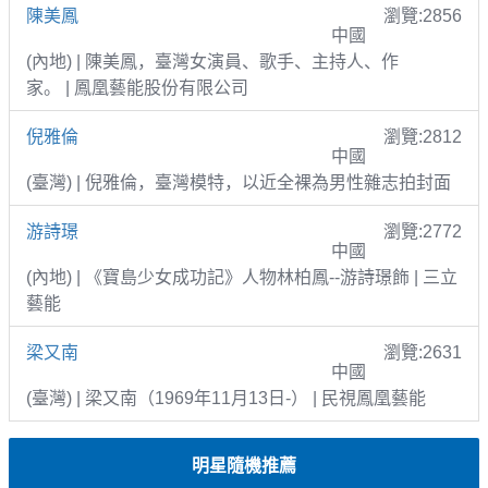
陳美鳳
瀏覽:2856
中國
(內地) | 陳美鳳，臺灣女演員、歌手、主持人、作
家。 | 鳳凰藝能股份有限公司
倪雅倫
瀏覽:2812
中國
(臺灣) | 倪雅倫，臺灣模特，以近全裸為男性雜志拍封面
游詩璟
瀏覽:2772
中國
(內地) | 《寶島少女成功記》人物林柏鳳--游詩璟飾 | 三立
藝能
梁又南
瀏覽:2631
中國
(臺灣) | 梁又南（1969年11月13日-） | 民視鳳凰藝能
明星隨機推薦