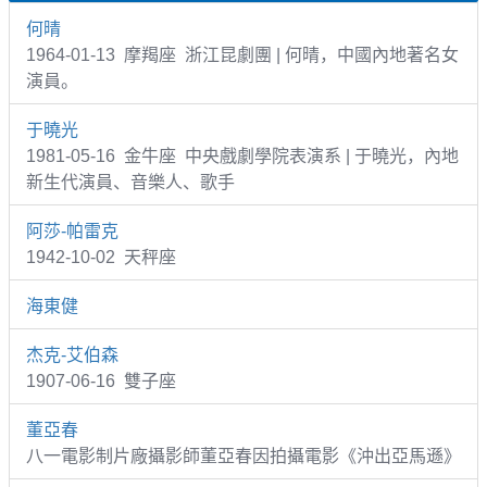
何晴
1964-01-13 摩羯座 浙江昆劇團 | 何晴，中國內地著名女
演員。
于曉光
1981-05-16 金牛座 中央戲劇學院表演系 | 于曉光，內地
新生代演員、音樂人、歌手
阿莎-帕雷克
1942-10-02 天秤座
海東健
杰克-艾伯森
1907-06-16 雙子座
董亞春
八一電影制片廠攝影師董亞春因拍攝電影《沖出亞馬遜》