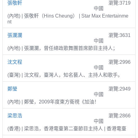
張敬軒
瀏覽:3719
中國
(內地) | 張敬軒（Hins Cheung） | Star Max Entertainme
nt
張瀾瀾
瀏覽:3631
中國
(內地) | 張瀾瀾，曾任總政歌舞團首席節目主持人；
沈文程
瀏覽:2996
中國
(臺灣) | 沈文程，臺灣人，知名藝人、主持人和歌手。
鄭瑩
瀏覽:2949
中國
(內地) | 鄭瑩，2009年度東方衛視《加油！
梁思浩
瀏覽:2866
中國
(香港) | 梁思浩，香港電臺第二臺節目主持人 | 香港電臺