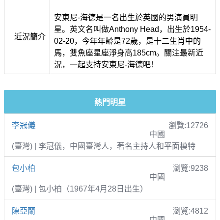
安東尼-海德是一名出生於英國的男演員明
星。英文名叫做Anthony Head，出生於1954-
近況簡介
02-20，今年年齡是72歲，是十二生肖中的
馬，雙魚座星座淨身高185cm。關注最新近
況，一起支持安東尼-海德吧！
熱門明星
李冠儀
瀏覽:12726
中國
(臺灣) | 李冠儀，中國臺灣人，著名主持人和平面模特
包小柏
瀏覽:9238
中國
(臺灣) | 包小柏（1967年4月28日出生）
陳亞蘭
瀏覽:4812
中國