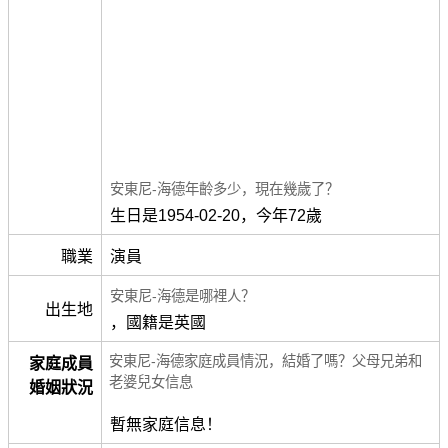
安東尼-海德年齡多少，現在幾歲了？
生日是1954-02-20，今年72歲
職業
演員
安東尼-海德是哪裡人？
出生地
，國籍是英國
安東尼-海德家庭成員情況，結婚了嗎？父母兄弟和
家庭成員
老婆兒女信息
婚姻狀況
暫無家庭信息！