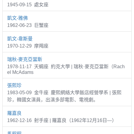
1945-09-15 處女座
凱文-雅佛
1962-06-23 巨蟹座
凱文-韋斯曼
1970-12-29 摩羯座
瑞秋-麥克亞當斯
1978-11-17 天蝎座 約克大學 | 瑞秋·麥克亞當斯（Rach
el McAdams
張熙珍
1983-05-09 金牛座 慶熙網絡大學飯店經營學系 | 張熙
珍，韓國女演員，出演多部電影、電視劇。
羅嘉良
1962-12-16 射手座 | 羅嘉良（1962年12月16日—）
馬程程