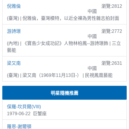
倪雅倫
瀏覽:2812
中國
(臺灣) | 倪雅倫，臺灣模特，以近全裸為男性雜志拍封面
游詩璟
瀏覽:2772
中國
(內地) | 《寶島少女成功記》人物林柏鳳--游詩璟飾 | 三立
藝能
梁又南
瀏覽:2631
中國
(臺灣) | 梁又南（1969年11月13日-） | 民視鳳凰藝能
明星隨機推薦
保羅-坎貝爾(VIII)
1979-06-22 巨蟹座
羅恩-謝爾頓