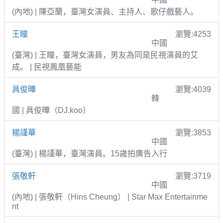
(內地) | 陳亞蘭，臺灣女演員、主持人、歌仔戲藝人。
王瞳
瀏覽:4253
中國
(臺灣) | 王瞳，臺灣女演員，男友為同是民視演員的艾
成。 | 民視鳳凰藝能
具俊曄
瀏覽:4039
韓
國 | 具俊曄（DJ.koo）
楊謹華
瀏覽:3853
中國
(臺灣) | 楊謹華，臺灣演員。15歲拍廣告入行
張敬軒
瀏覽:3719
中國
(內地) | 張敬軒（Hins Cheung） | Star Max Entertainme
nt