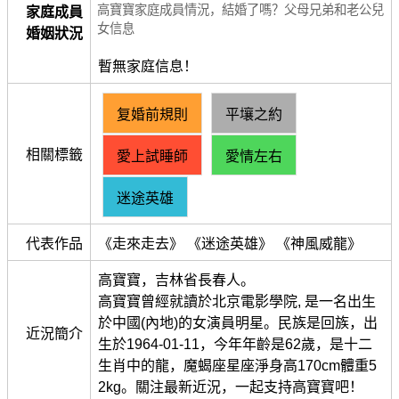
高寶寶家庭成員情況，結婚了嗎？父母兄弟和老公兒
家庭成員
女信息
婚姻狀況
暫無家庭信息！
复婚前規則
平壤之約
相關標籤
愛上試睡師
愛情左右
迷途英雄
代表作品
《走來走去》 《迷途英雄》 《神風威龍》
高寶寶，吉林省長春人。
高寶寶曾經就讀於北京電影學院, 是一名出生
於中國(內地)的女演員明星。民族是回族，出
近況簡介
生於1964-01-11，今年年齡是62歲，是十二
生肖中的龍，魔蝎座星座淨身高170cm體重5
2kg。關注最新近況，一起支持高寶寶吧！