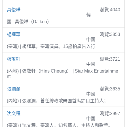
具俊曄
瀏覽:4040
韓
國 | 具俊曄（DJ.koo）
楊謹華
瀏覽:3853
中國
(臺灣) | 楊謹華，臺灣演員。15歲拍廣告入行
張敬軒
瀏覽:3721
中國
(內地) | 張敬軒（Hins Cheung） | Star Max Entertainme
nt
張瀾瀾
瀏覽:3635
中國
(內地) | 張瀾瀾，曾任總政歌舞團首席節目主持人；
沈文程
瀏覽:2997
中國
(臺灣) | 沈文程，臺灣人，知名藝人、主持人和歌手。