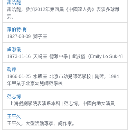
趙晗龍
趙晗龍，參加2012年第四屆《中國達人秀》表演多球雜
耍。
羅伯特-肖
1927-08-09 獅子座
盧淑儀
1973-11-16 天蝎座 德雅中學 | 盧淑儀（Emily Lo Suk-Yi
鞠萍
1966-01-25 水瓶座 北京市幼兒師范學校 | 鞠萍，1984
年畢業于北京幼兒師范學校
范志博
上海戲劇學院表演系本科 | 范志博，中國內地女演員
王平久
王平久，大型活動專家、詞作家。