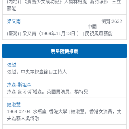
(內地) | 《寶島少女成功記》人物林柏鳳--游詩璟飾 | 三立
藝能
梁又南
瀏覽:2632
中國
(臺灣) | 梁又南（1969年11月13日-） | 民視鳳凰藝能
明星隨機推薦
張越
張越，中央電視臺節目主持人
杰森-斯坦森
杰森·麥可·斯塔森。英國男演員、模特兒
鐘淑慧
1964-02-04 水瓶座 香港大學 | 鐘淑慧，香港女演員，丈
夫為藝人吳岱融