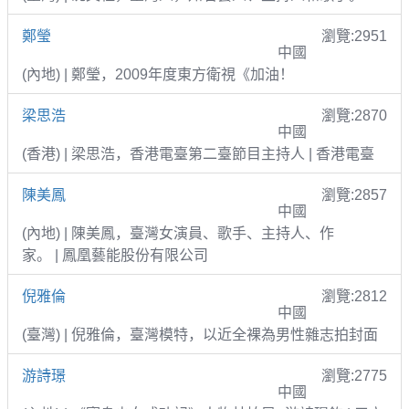
鄭瑩
瀏覽:2951
中國
(內地) | 鄭瑩，2009年度東方衛視《加油！
梁思浩
瀏覽:2870
中國
(香港) | 梁思浩，香港電臺第二臺節目主持人 | 香港電臺
陳美鳳
瀏覽:2857
中國
(內地) | 陳美鳳，臺灣女演員、歌手、主持人、作
家。 | 鳳凰藝能股份有限公司
倪雅倫
瀏覽:2812
中國
(臺灣) | 倪雅倫，臺灣模特，以近全裸為男性雜志拍封面
游詩璟
瀏覽:2775
中國