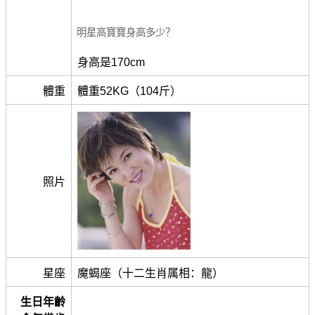
明星高寶寶身高多少？
身高是170cm
體重
體重52KG（104斤）
照片
星座
魔蝎座（十二生肖属相：龍）
生日年齡