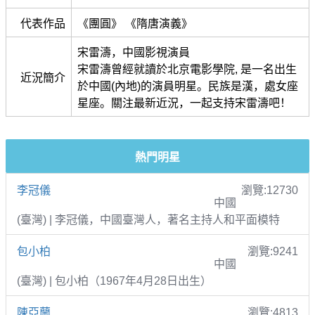
代表作品
《團圓》 《隋唐演義》
宋雷濤，中國影視演員
宋雷濤曾經就讀於北京電影學院, 是一名出生
近況簡介
於中國(內地)的演員明星。民族是漢，處女座
星座。關注最新近況，一起支持宋雷濤吧！
熱門明星
李冠儀
瀏覽:12730
中國
(臺灣) | 李冠儀，中國臺灣人，著名主持人和平面模特
包小柏
瀏覽:9241
中國
(臺灣) | 包小柏（1967年4月28日出生）
陳亞蘭
瀏覽:4813