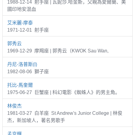
1988-12-14 射手座 | 瓦妮莎.哈金斯，父親為愛爾蘭、美
國印地安混血
艾米麗-摩泰
1971-12-01 射手座
郭秀云
1969-12-29 摩羯座 | 郭秀云（KWOK Sau Wan,
丹尼-洛普斯(I)
1982-08-06 獅子座
托比-馬奎爾
1975-06-27 巨蟹座 | 科幻電影《蜘蛛人》的男主角。
林俊杰
1981-03-27 白羊座 St Andrew's Junior College | 林俊
杰，新加坡人，著名男歌手
孟京輝