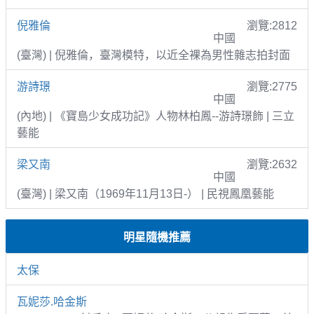
倪雅倫
瀏覽:2812
中國
(臺灣) | 倪雅倫，臺灣模特，以近全裸為男性雜志拍封面
游詩璟
瀏覽:2775
中國
(內地) | 《寶島少女成功記》人物林柏鳳--游詩璟飾 | 三立
藝能
梁又南
瀏覽:2632
中國
(臺灣) | 梁又南（1969年11月13日-） | 民視鳳凰藝能
明星隨機推薦
太保
瓦妮莎.哈金斯