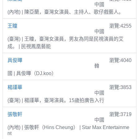
中國
(內地) | 陳亞蘭，臺灣女演員、主持人、歌仔戲藝人。
王瞳
瀏覽:4255
中國
(臺灣) | 王瞳，臺灣女演員，男友為同是民視演員的艾
成。 | 民視鳳凰藝能
具俊曄
瀏覽:4040
韓
國 | 具俊曄（DJ.koo）
楊謹華
瀏覽:3853
中國
(臺灣) | 楊謹華，臺灣演員。15歲拍廣告入行
張敬軒
瀏覽:3719
中國
(內地) | 張敬軒（Hins Cheung） | Star Max Entertainme
nt