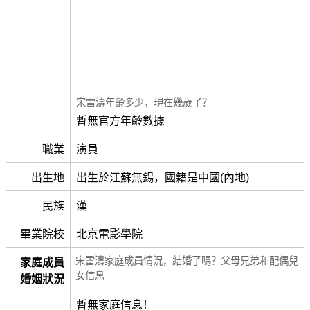
宋雷濤年齡多少，現在幾歲了？
暫無官方年齡數據
職業
演員
出生地
出生於江蘇無錫，國籍是中國(內地)
民族
漢
畢業院校
北京電影學院
宋雷濤家庭成員情況，結婚了嗎？父母兄弟和配偶兒
家庭成員
女信息
婚姻狀況
暫無家庭信息！