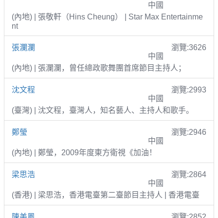
中國
(內地) | 張敬軒（Hins Cheung） | Star Max Entertainme
nt
張瀾瀾
瀏覽:3626
中國
(內地) | 張瀾瀾，曾任總政歌舞團首席節目主持人；
沈文程
瀏覽:2993
中國
(臺灣) | 沈文程，臺灣人，知名藝人、主持人和歌手。
鄭瑩
瀏覽:2946
中國
(內地) | 鄭瑩，2009年度東方衛視《加油！
梁思浩
瀏覽:2864
中國
(香港) | 梁思浩，香港電臺第二臺節目主持人 | 香港電臺
陳美鳳
瀏覽:2852