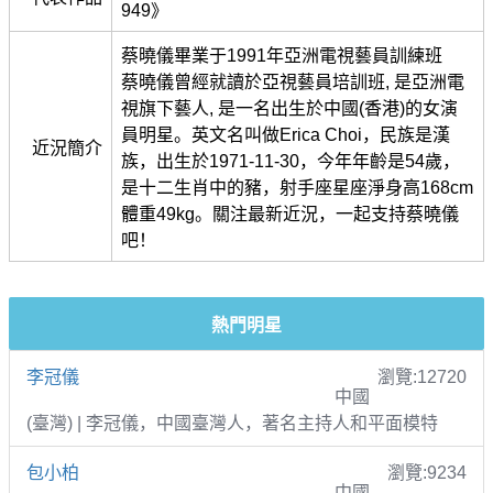
949》
蔡曉儀畢業于1991年亞洲電視藝員訓練班
蔡曉儀曾經就讀於亞視藝員培訓班, 是亞洲電
視旗下藝人, 是一名出生於中國(香港)的女演
員明星。英文名叫做Erica Choi，民族是漢
近況簡介
族，出生於1971-11-30，今年年齡是54歲，
是十二生肖中的豬，射手座星座淨身高168cm
體重49kg。關注最新近況，一起支持蔡曉儀
吧！
熱門明星
李冠儀
瀏覽:12720
中國
(臺灣) | 李冠儀，中國臺灣人，著名主持人和平面模特
包小柏
瀏覽:9234
中國