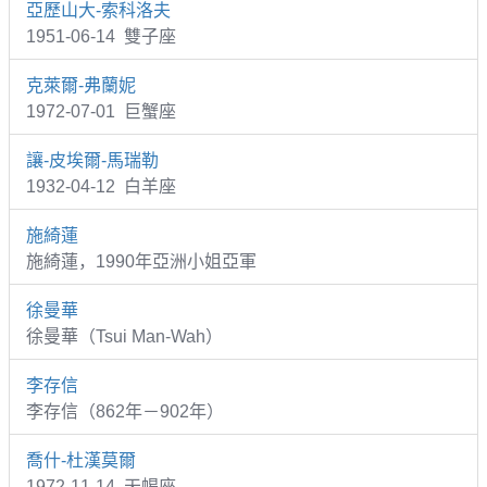
亞歷山大-索科洛夫
1951-06-14 雙子座
克萊爾-弗蘭妮
1972-07-01 巨蟹座
讓-皮埃爾-馬瑞勒
1932-04-12 白羊座
施綺蓮
施綺蓮，1990年亞洲小姐亞軍
徐曼華
徐曼華（Tsui Man-Wah）
李存信
李存信（862年－902年）
喬什-杜漢莫爾
1972-11-14 天蝎座