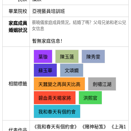
畢業院校
亞視藝員培訓班
蔡曉儀家庭成員情況，結婚了嗎？父母兄弟和老公兒
家庭成員
女信息
婚姻狀況
暫無家庭信息！
葉璇
陳玉蓮
陳秀雯
蘇玉華
文頌嫻
相關標籤
天蠶變之再與天比高
劍嘯江湖
碧血青天楊家將
洪熙官
我和春天有個約會
《我和春天有個約會》 《賭神秘笈》 《上海1
代表作品