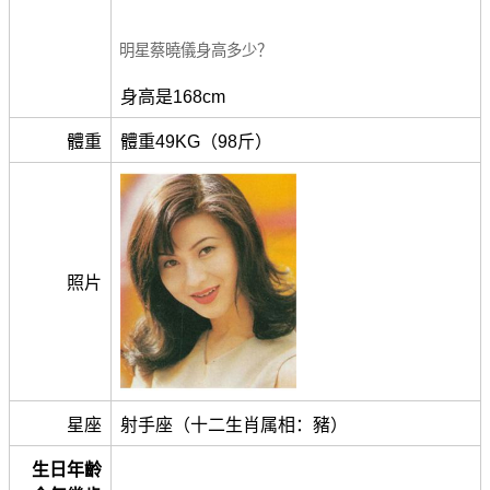
明星蔡曉儀身高多少？
身高是168cm
體重
體重49KG（98斤）
照片
星座
射手座（十二生肖属相：豬）
生日年齡