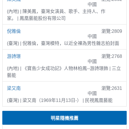
中國
(內地) | 陳美鳳，臺灣女演員、歌手、主持人、作
家。 | 鳳凰藝能股份有限公司
倪雅倫
瀏覽:2809
中國
(臺灣) | 倪雅倫，臺灣模特，以近全裸為男性雜志拍封面
游詩璟
瀏覽:2768
中國
(內地) | 《寶島少女成功記》人物林柏鳳--游詩璟飾 | 三立
藝能
梁又南
瀏覽:2631
中國
(臺灣) | 梁又南（1969年11月13日-） | 民視鳳凰藝能
明星隨機推薦