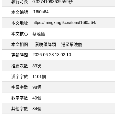
執行時長
0.32741093635559秒
f16f0a64
本文編號
https://mingxing9.cn/item/f16f0a64/
本文地址
本文核心
蔡曉儀
本文相關
蔡曉儀降頭
港星蔡曉儀
2026-06-28 13:02:10
更新時間
推薦次數
83次
漢字字數
1101個
字母字數
98個
數字字數
40個
其他字數
84個