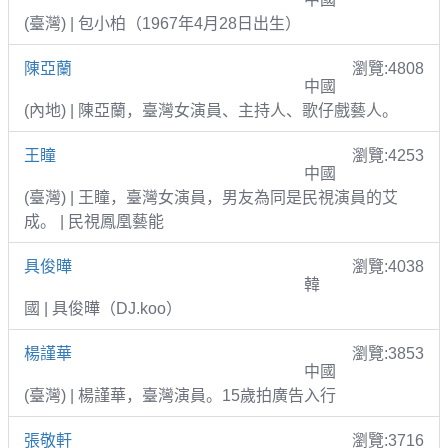
(臺灣) | 包小柏（1967年4月28日出生）
陳亞蘭
瀏覽:4808
中國
(內地) | 陳亞蘭，臺灣女演員、主持人、歌仔戲藝人。
王瞳
瀏覽:4253
中國
(臺灣) | 王瞳，臺灣女演員，男友為同是民視演員的艾
成。 | 民視鳳凰藝能
具俊曄
瀏覽:4038
韓
國 | 具俊曄（DJ.koo）
楊謹華
瀏覽:3853
中國
(臺灣) | 楊謹華，臺灣演員。15歲拍廣告入行
張敬軒
瀏覽:3716