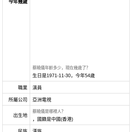
今年幾歲
蔡曉儀年齡多少，現在幾歲了？
生日是1971-11-30，今年54歲
職業
演員
所屬公司
亞洲電視
蔡曉儀是哪裡人？
出生地
，國籍是中國(香港)
民族
漢族