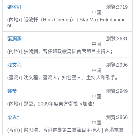
張敬軒
瀏覽:3719
中國
(內地) | 張敬軒（Hins Cheung） | Star Max Entertainme
nt
張瀾瀾
瀏覽:3631
中國
(內地) | 張瀾瀾，曾任總政歌舞團首席節目主持人；
沈文程
瀏覽:2996
中國
(臺灣) | 沈文程，臺灣人，知名藝人、主持人和歌手。
鄭瑩
瀏覽:2949
中國
(內地) | 鄭瑩，2009年度東方衛視《加油！
梁思浩
瀏覽:2866
中國
(香港) | 梁思浩，香港電臺第二臺節目主持人 | 香港電臺