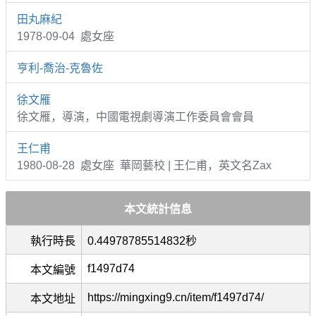
田丸麻紀
1978-09-04 處女座
亨利-喬治-克魯佐
徐文雁
徐文雁，導演，中國電視劇導演工作委員會會員
王仁甫
1980-08-28 處女座 華岡藝校 | 王仁甫，英文名Zax
本文統計信息
執行時長
0.44978785514832秒
f1497d74
本文編號
https://mingxing9.cn/item/f1497d74/
本文地址