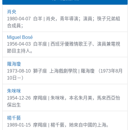
肖央
1980-04-07 白羊 | 肖央，青年導演；演員；筷子兄弟組
合成員；
Miguel Bosé
1956-04-03 白羊座 | 西班牙優雅情歌王子、演員兼電視
節目主持人。
羅海瓊
1973-08-10 獅子座 上海戲劇學院 | 羅海瓊 （1973年8月
10日－）
朱咪咪
1954-12-26 摩羯座 | 朱咪咪，本名朱月美，馬來西亞怡
保出生
楊千藝
1989-01-15 摩羯座 | 楊千藝，她來自中國的上海。