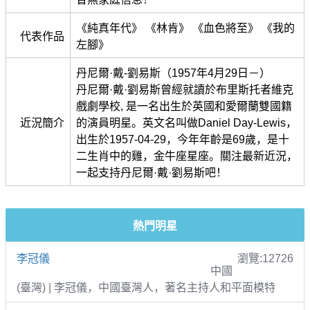
《純真年代》 《林肯》 《血色將至》 《我的
代表作品
左腳》
丹尼爾·戴-劉易斯（1957年4月29日－）
丹尼爾·戴·劉易斯曾經就讀於布里斯托者維克
戲劇學校, 是一名出生於英國和愛爾蘭雙國籍
近況簡介
的演員明星。英文名叫做Daniel Day-Lewis，
出生於1957-04-29，今年年齡是69歲，是十
二生肖中的雞，金牛座星座。關注最新近況，
一起支持丹尼爾·戴·劉易斯吧！
熱門明星
李冠儀
瀏覽:12726
中國
(臺灣) | 李冠儀，中國臺灣人，著名主持人和平面模特