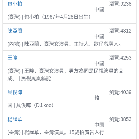
包小柏
瀏覽:9238
中國
(臺灣) | 包小柏（1967年4月28日出生）
陳亞蘭
瀏覽:4812
中國
(內地) | 陳亞蘭，臺灣女演員、主持人、歌仔戲藝人。
王瞳
瀏覽:4253
中國
(臺灣) | 王瞳，臺灣女演員，男友為同是民視演員的艾
成。 | 民視鳳凰藝能
具俊曄
瀏覽:4039
韓
國 | 具俊曄（DJ.koo）
楊謹華
瀏覽:3853
中國
(臺灣) | 楊謹華，臺灣演員。15歲拍廣告入行