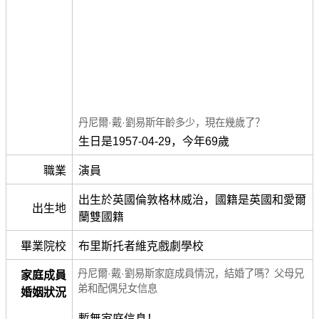
丹尼爾·戴·劉易斯年齡多少，現在幾歲了？
生日是1957-04-29，今年69歲
職業
演員
出生於英國倫敦格林威治，國籍是英國和愛爾
出生地
蘭雙國籍
畢業院校
布里斯托者維克戲劇學校
丹尼爾·戴·劉易斯家庭成員情況，結婚了嗎？父母兄
家庭成員
弟和配偶兒女信息
婚姻狀況
暫無家庭信息！