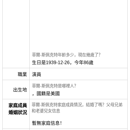
菲爾-斯佩克特年齡多少，現在幾歲了？
生日是1939-12-26，今年86歲
職業
演員
菲爾-斯佩克特是哪裡人？
出生地
，國籍是美國
菲爾-斯佩克特家庭成員情況，結婚了嗎？父母兄弟
家庭成員
和老婆兒女信息
婚姻狀況
暫無家庭信息！