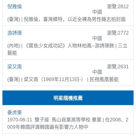
倪雅倫
瀏覽:2812
中國
(臺灣) | 倪雅倫，臺灣模特，以近全裸為男性雜志拍封面
游詩璟
瀏覽:2772
中國
(內地) | 《寶島少女成功記》人物林柏鳳--游詩璟飾 | 三立
藝能
梁又南
瀏覽:2631
中國
(臺灣) | 梁又南（1969年11月13日-） | 民視鳳凰藝能
明星隨機推薦
姜虎東
1970-06-11 雙子座 馬山商業高等學校 畢業 | 在2008、2
009年韓國評選韓國最有影響力人物中