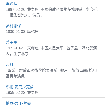
李治廷
1987-02-26 雙魚座 英國倫敦帝國學院物理系 | 李治廷，
一個集音樂人、演員、
藤村志保
1939-01-03 摩羯座
曾子墨
1972-10-22 天秤座 中國人民大學 | 曾子墨，湖北武漢
人，生于北京
郭月
畢業于解放軍藝術學院表演系 | 郭月，解放軍總政話劇
團青年演員
凱爾-麥克拉克倫
1959-02-22 雙魚座
納西-魯丁-薩赫