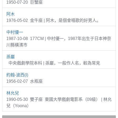
1950-07-20 巨蟹座
阿木
1976-05-02 金牛座 | 阿木，是個會唱歌的好男人。
中村優一
1987-10-08 177CM | 中村優一，1987年出生于日本神奈
川縣橫濱市
孫巖
中央戲劇學院本科 | 孫巖，一般作人名，較為常見
約翰-波西(I)
1956-02-07 水瓶座
林允兒
1990-05-30 雙子座 東國大學戲劇電影系（09級） | 林允
兒（Yoona）