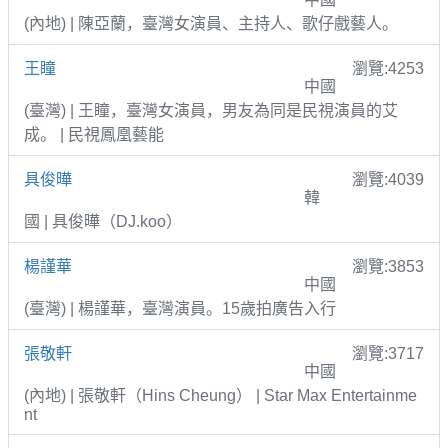
(內地) | 陳亞蘭，臺灣女演員、主持人、歌仔戲藝人。
王瞳
瀏覽:4253
中國
(臺灣) | 王瞳，臺灣女演員，男友為同是民視演員的艾
成。 | 民視鳳凰藝能
具俊曄
瀏覽:4039
韓
國 | 具俊曄（DJ.koo）
楊謹華
瀏覽:3853
中國
(臺灣) | 楊謹華，臺灣演員。15歲拍廣告入行
張敬軒
瀏覽:3717
中國
(內地) | 張敬軒（Hins Cheung） | Star Max Entertainme
nt