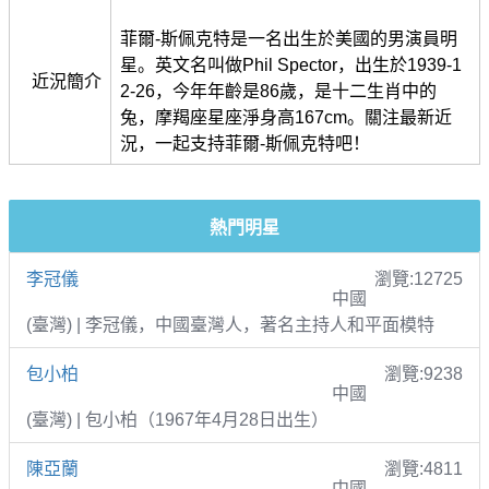
菲爾-斯佩克特是一名出生於美國的男演員明
星。英文名叫做Phil Spector，出生於1939-1
近況簡介
2-26，今年年齡是86歲，是十二生肖中的
兔，摩羯座星座淨身高167cm。關注最新近
況，一起支持菲爾-斯佩克特吧！
熱門明星
李冠儀
瀏覽:12725
中國
(臺灣) | 李冠儀，中國臺灣人，著名主持人和平面模特
包小柏
瀏覽:9238
中國
(臺灣) | 包小柏（1967年4月28日出生）
陳亞蘭
瀏覽:4811
中國