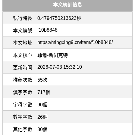
本文統計信息
執行時長
0.4794750213623秒
f10b8848
本文編號
https://mingxing9.cn/item/f10b8848/
本文地址
本文核心
菲爾-斯佩克特
2026-07-03 15:32:10
更新時間
推薦次數
55次
漢字字數
717個
字母字數
90個
數字字數
26個
其他字數
80個