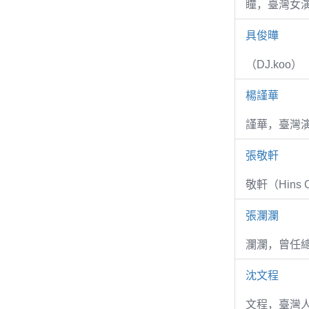
瞳，臺灣女演
具俊曄
（DJ.koo）
楊謹華
謹華，臺灣演
張敬軒
敬軒（Hins Ch
張瀾瀾
瀾瀾，曾任
沈文程
文程，臺灣