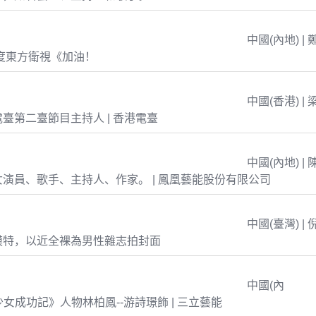
中國(內地) | 
年度東方衛視《加油！
中國(香港) | 
臺第二臺節目主持人 | 香港電臺
中國(內地) | 
演員、歌手、主持人、作家。 | 鳳凰藝能股份有限公司
中國(臺灣) | 
模特，以近全裸為男性雜志拍封面
中國(內
島少女成功記》人物林柏鳳--游詩璟飾 | 三立藝能