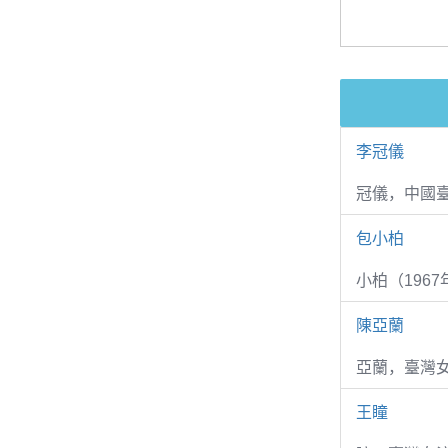
李冠儀
冠儀，中國
包小柏
小柏（1967
陳亞蘭
亞蘭，臺灣
王瞳