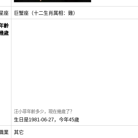
星座
巨蟹座（十二生肖属相：雞）
年齡
幾歲
汪小菲年齡多少，現在幾歲了？
生日是1981-06-27，今年45歲
職業
其它