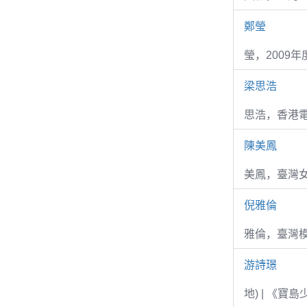
鄭瑩
瑩，2009
梁思浩
思浩，香港電
陳美鳳
美鳳，臺灣女
倪雅倫
雅倫，臺灣
游詩璟
地) | 《寶