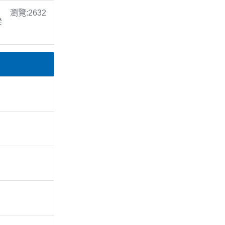
瀏覽:2632
梁
。