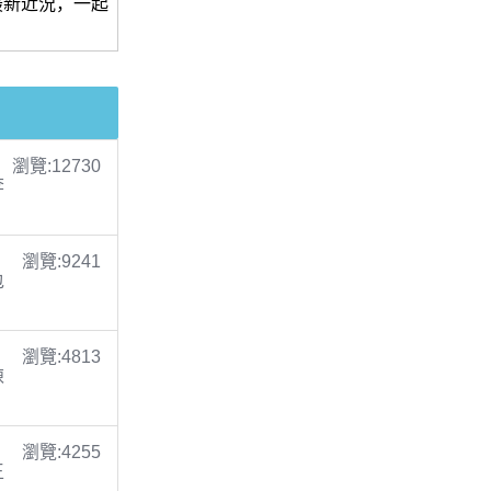
最新近況，一起
瀏覽:12730
李
瀏覽:9241
包
瀏覽:4813
陳
瀏覽:4255
王