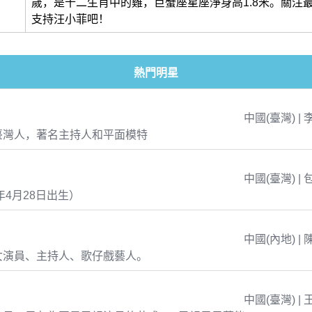
歲，是十二生肖中的雞，巨蟹座星座淨身高1.8米。關注
支持汪小菲吧！
熱門明星
中國(臺灣) | 
臺灣人，著名主持人和平面模特
中國(臺灣) | 
年4月28日出生）
中國(內地) | 
女演員、主持人、歌仔戲藝人。
中國(臺灣) | 