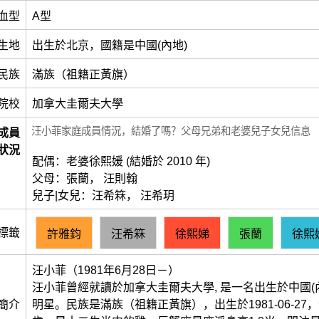
血型
A型
生地
出生於北京，國籍是中國(內地)
民族
滿族（祖籍正黃旗）
院校
加拿大圭爾夫大學
汪小菲家庭成員情況，結婚了嗎？父母兄弟和老婆兒子女兒信息
成員
狀況
配偶：老婆徐熙媛 (結婚於 2010 年)
父母：張蘭， 汪則翰
兒子|女兒：汪希箖， 汪希玥
標籤
許雅鈞
汪希箖
徐熙娣
張蘭
徐熙
汪小菲（1981年6月28日－）
汪小菲曾經就讀於加拿大圭爾夫大學, 是一名出生於中國(
簡介
明星。民族是滿族（祖籍正黃旗），出生於1981-06-27