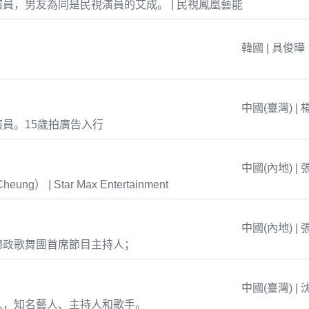
員，男友為同是民視演員的艾成。 | 民視鳳凰藝能
韓國 | 具俊曄
中國(臺灣) | 
員。15歲拍廣告入行
中國(內地) | 
eung） | Star Max Entertainment
中國(內地) | 
總政歌舞團首席節目主持人；
中國(臺灣) | 
人，知名藝人、主持人和歌手。