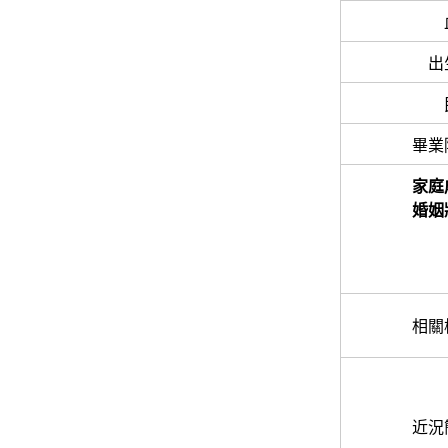
出
畢業
家庭
婚姻
相關
近況