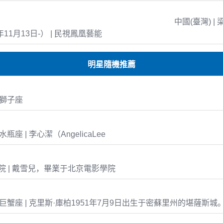
中國(臺灣) | 
年11月13日-） | 民視鳳凰藝能
明星隨機推薦
0 獅子座
3 水瓶座 | 李心潔（AngelicaLee
 | 戴雪兒，畢業于北京電影學院
-09 巨蟹座 | 克里斯·庫柏1951年7月9日出生于密蘇里州的堪薩斯城