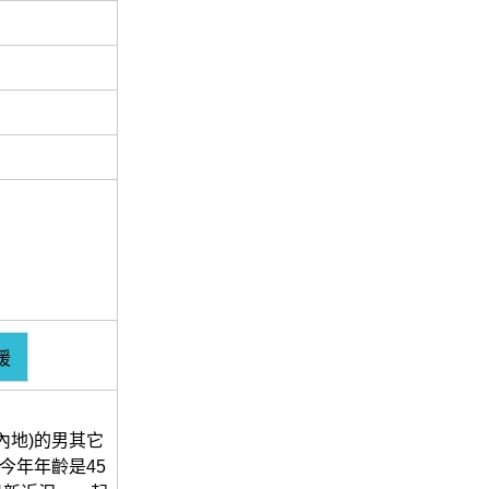
媛
內地)的男其它
，今年年齡是45