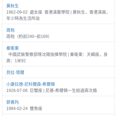
黃秋生
1962-09-02 處女座 香港演藝學院 | 黃秋生，香港演員，
年少時為生活所迫
周勃
周勃（約前240~前169）
秦衛東
中國武裝警察部隊沈陽指揮學院 | 秦衛東：天蝎座，身
高：1米92
貝拉·塔爾
小康拉德-尼科爾森-希爾頓
1926-07-06 巨蟹座 | 尼基-希爾頓一生結過兩次婚
郭善玙
1984-02-24 雙魚座