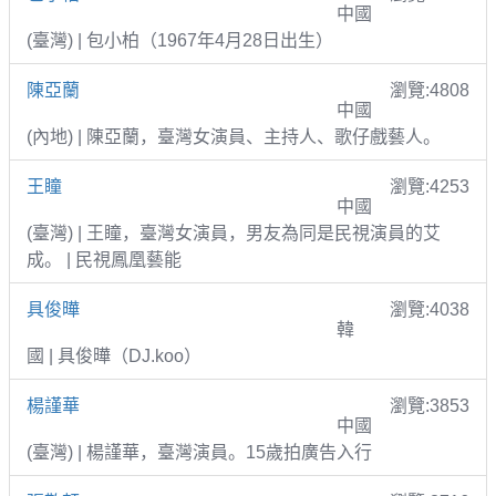
中國
(臺灣) | 包小柏（1967年4月28日出生）
陳亞蘭
瀏覽:4808
中國
(內地) | 陳亞蘭，臺灣女演員、主持人、歌仔戲藝人。
王瞳
瀏覽:4253
中國
(臺灣) | 王瞳，臺灣女演員，男友為同是民視演員的艾
成。 | 民視鳳凰藝能
具俊曄
瀏覽:4038
韓
國 | 具俊曄（DJ.koo）
楊謹華
瀏覽:3853
中國
(臺灣) | 楊謹華，臺灣演員。15歲拍廣告入行