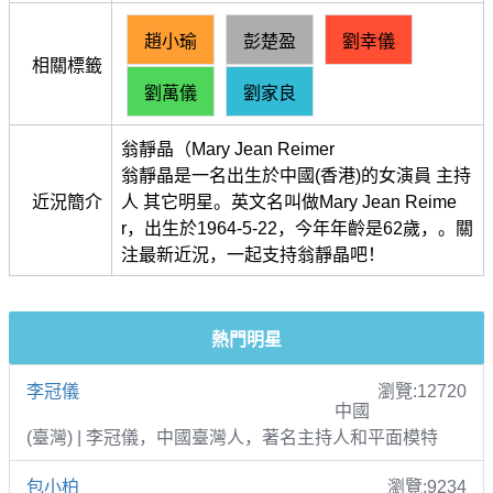
趙小瑜
彭楚盈
劉幸儀
相關標籤
劉萬儀
劉家良
翁靜晶（Mary Jean Reimer
翁靜晶是一名出生於中國(香港)的女演員 主持
近況簡介
人 其它明星。英文名叫做Mary Jean Reime
r，出生於1964-5-22，今年年齡是62歲，。關
注最新近況，一起支持翁靜晶吧！
熱門明星
李冠儀
瀏覽:12720
中國
(臺灣) | 李冠儀，中國臺灣人，著名主持人和平面模特
包小柏
瀏覽:9234