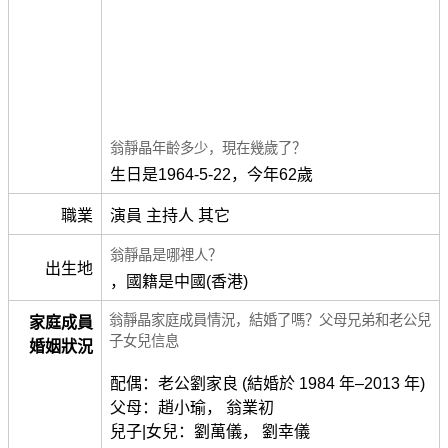
翁靜晶年齡多少，現在幾歲了？
生日是1964-5-22，今年62歲
職業
演員 主持人 其它
翁靜晶是哪裡人？
出生地
，國籍是中國(香港)
翁靜晶家庭成員情況，結婚了嗎？父母兄弟和老公兒
家庭成員
子女兒信息
婚姻狀況
配偶：老公劉家良 (結婚於 1984 年–2013 年)
父母：趙小瑜， 翁業初
兒子|女兒：劉萬儀， 劉幸儀