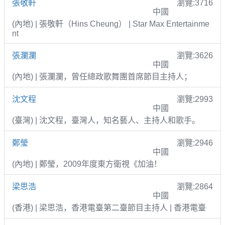
張敬軒
瀏覽:3716
中國
(內地) | 張敬軒（Hins Cheung） | Star Max Entertainme
nt
張瀾瀾
瀏覽:3626
中國
(內地) | 張瀾瀾，曾任總政歌舞團首席節目主持人；
沈文程
瀏覽:2993
中國
(臺灣) | 沈文程，臺灣人，知名藝人、主持人和歌手。
鄭瑩
瀏覽:2946
中國
(內地) | 鄭瑩，2009年度東方衛視《加油！
梁思浩
瀏覽:2864
中國
(香港) | 梁思浩，香港電臺第二臺節目主持人 | 香港電臺