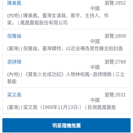
陳美鳳
瀏覽:2852
中國
(內地) | 陳美鳳，臺灣女演員、歌手、主持人、作
家。 | 鳳凰藝能股份有限公司
倪雅倫
瀏覽:2809
中國
(臺灣) | 倪雅倫，臺灣模特，以近全裸為男性雜志拍封面
游詩璟
瀏覽:2768
中國
(內地) | 《寶島少女成功記》人物林柏鳳--游詩璟飾 | 三立
藝能
梁又南
瀏覽:2631
中國
(臺灣) | 梁又南（1969年11月13日-） | 民視鳳凰藝能
明星隨機推薦