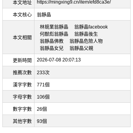
https://mingxing9.cn/item/efd8ca3e/
本文地址
本文核心
翁靜晶
林競業翁靜晶
翁靜晶facebook
何猷彪翁靜晶
翁靜晶後生
本文相關
翁靜晶佛教
翁靜晶危險人物
翁靜晶女兒
翁靜晶父親
2026-07-08 20:07:13
更新時間
推薦次數
233次
漢字字數
771個
字母字數
106個
數字字數
26個
其他字數
93個