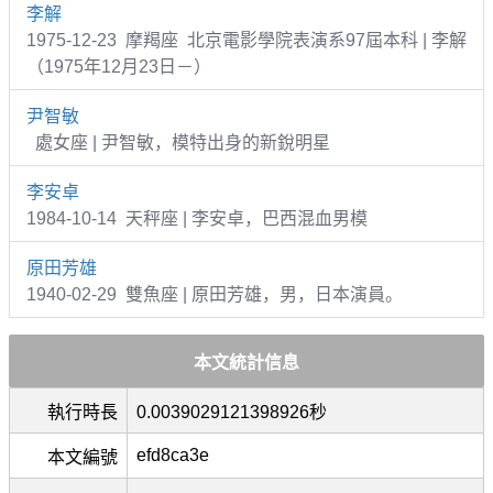
李解
1975-12-23 摩羯座 北京電影學院表演系97屆本科 | 李解
（1975年12月23日－）
尹智敏
處女座 | 尹智敏，模特出身的新銳明星
李安卓
1984-10-14 天秤座 | 李安卓，巴西混血男模
原田芳雄
1940-02-29 雙魚座 | 原田芳雄，男，日本演員。
本文統計信息
執行時長
0.0039029121398926秒
efd8ca3e
本文編號