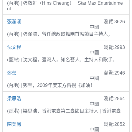
(內地) | 張敬軒（Hins Cheung） | Star Max Entertainme
nt
張瀾瀾
瀏覽:3626
中國
(內地) | 張瀾瀾，曾任總政歌舞團首席節目主持人；
沈文程
瀏覽:2993
中國
(臺灣) | 沈文程，臺灣人，知名藝人、主持人和歌手。
鄭瑩
瀏覽:2946
中國
(內地) | 鄭瑩，2009年度東方衛視《加油！
梁思浩
瀏覽:2864
中國
(香港) | 梁思浩，香港電臺第二臺節目主持人 | 香港電臺
陳美鳳
瀏覽:2852
中國