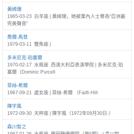
黃綺珊
1965-03-23 白羊座 | 黃綺珊，她被業內人士譽為“亞洲最
完美聲音”
喬爾-馬登
1979-03-11 雙魚座 |
多米尼克-珀塞爾
1970-02-17 水瓶座 西澳大利亞表演學院 | 多米尼克·珀
塞爾（Dominic Purcell
菲絲-希爾
1967-09-21 處女座 | 菲絲·希爾 （Faith Hill
陳宇風
1972-09-30 天秤座 | 陳宇風（1972年09月30日-）
森川智之
1967-01-26 水瓶座 勝田聲優學院（第5期） | 森川智