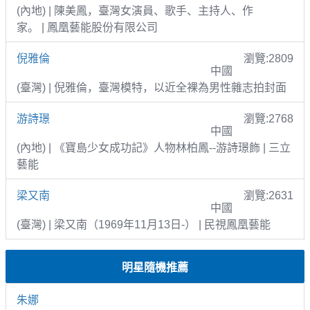
(內地) | 陳美鳳，臺灣女演員、歌手、主持人、作
家。 | 鳳凰藝能股份有限公司
倪雅倫
瀏覽:2809
中國
(臺灣) | 倪雅倫，臺灣模特，以近全裸為男性雜志拍封面
游詩璟
瀏覽:2768
中國
(內地) | 《寶島少女成功記》人物林柏鳳--游詩璟飾 | 三立
藝能
梁又南
瀏覽:2631
中國
(臺灣) | 梁又南（1969年11月13日-） | 民視鳳凰藝能
明星隨機推薦
朱娜