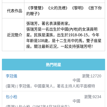
《李雙雙》 《火的洗禮》 《黎明》 《放下你
代表作品
的鞭子》
張瑞芳，著名表演藝術家。
張瑞芳是一名出生於中國(內地)的女演員明
近況簡介
星。民族是漢族，出生於1918-06-15，今年
年齡是108歲，是十二生肖中的馬，雙子座星
座。關注最新近況，一起支持張瑞芳吧！
熱門明星
李冠儀
瀏覽:12720
中國
(臺灣) | 李冠儀，中國臺灣人，著名主持人和平面模特
包小柏
瀏覽:9234
中國
(臺灣) | 包小柏（1967年4月28日出生）