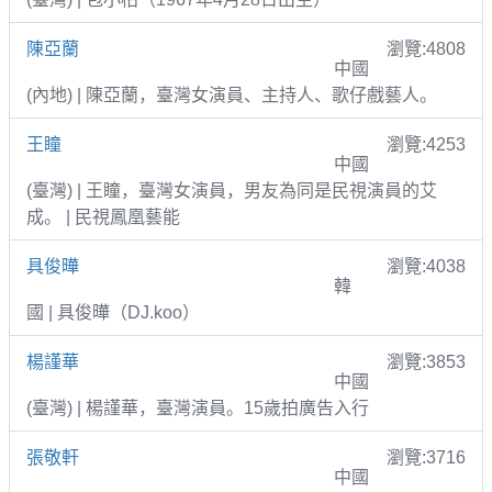
陳亞蘭
瀏覽:4808
中國
(內地) | 陳亞蘭，臺灣女演員、主持人、歌仔戲藝人。
王瞳
瀏覽:4253
中國
(臺灣) | 王瞳，臺灣女演員，男友為同是民視演員的艾
成。 | 民視鳳凰藝能
具俊曄
瀏覽:4038
韓
國 | 具俊曄（DJ.koo）
楊謹華
瀏覽:3853
中國
(臺灣) | 楊謹華，臺灣演員。15歲拍廣告入行
張敬軒
瀏覽:3716
中國