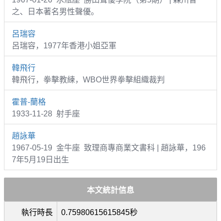
之、日本著名男性聲優。
呂瑞容
呂瑞容，1977年香港小姐亞軍
韓飛行
韓飛行，拳擊教練，WBO世界拳擊組織裁判
霍普-蘭格
1933-11-28 射手座
趙詠華
1967-05-19 金牛座 致理商專商業文書科 | 趙詠華，196
7年5月19日出生
本文統計信息
執行時長
0.75980615615845秒