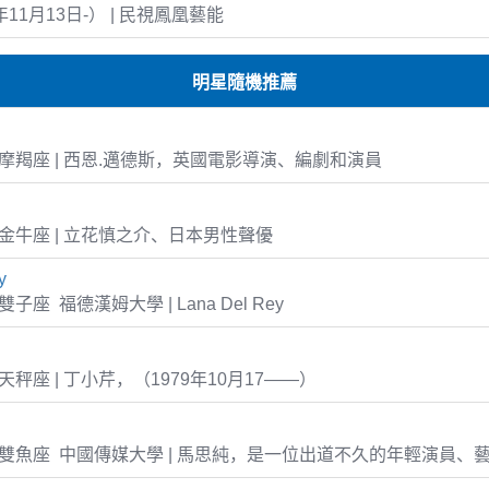
年11月13日-） | 民視鳳凰藝能
明星隨機推薦
-26 摩羯座 | 西恩.邁德斯，英國電影導演、編劇和演員
-26 金牛座 | 立花慎之介、日本男性聲優
y
1 雙子座 福德漢姆大學 | Lana Del Rey
17 天秤座 | 丁小芹，（1979年10月17——）
-14 雙魚座 中國傳媒大學 | 馬思純，是一位出道不久的年輕演員、