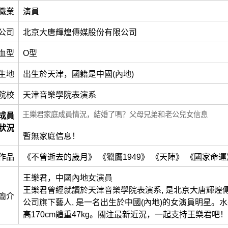
職業
演員
公司
北京大唐輝煌傳媒股份有限公司
血型
O型
生地
出生於天津，國籍是中國(內地)
院校
天津音樂學院表演系
王樂君家庭成員情況，結婚了嗎？父母兄弟和老公兒女信息
成員
狀況
暫無家庭信息！
作品
《不曾逝去的歲月》 《獵鷹1949》 《天陣》 《國家命運
王樂君，中國內地女演員
王樂君曾經就讀於天津音樂學院表演系, 是北京大唐輝煌
簡介
公司旗下藝人, 是一名出生於中國(內地)的女演員明星。
高170cm體重47kg。關注最新近況，一起支持王樂君吧！