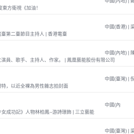
中國(內地) | 
年度東方衛視《加油！
中國(香港) | 
臺第二臺節目主持人 | 香港電臺
中國(內地) | 
演員、歌手、主持人、作家。 | 鳳凰藝能股份有限公司
中國(臺灣) | 
模特，以近全裸為男性雜志拍封面
中國(內
島少女成功記》人物林柏鳳--游詩璟飾 | 三立藝能
中國(臺灣) | 