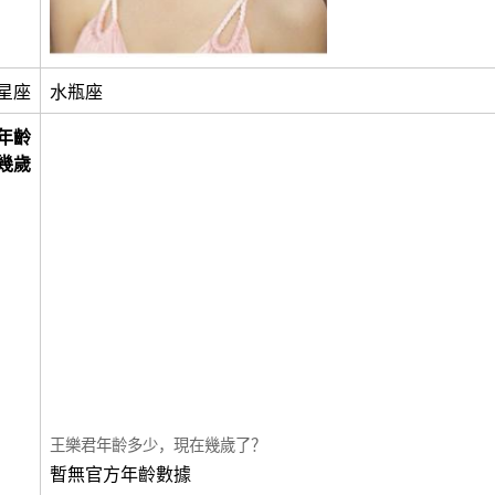
星座
水瓶座
年齡
幾歲
王樂君年齡多少，現在幾歲了？
暫無官方年齡數據