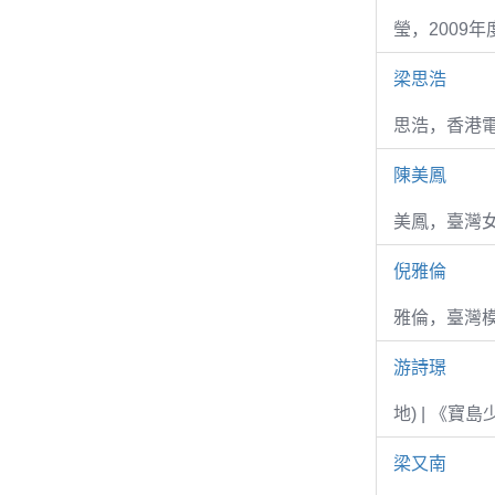
瑩，2009
梁思浩
思浩，香港電
陳美鳳
美鳳，臺灣女
倪雅倫
雅倫，臺灣
游詩璟
地) | 《寶
梁又南