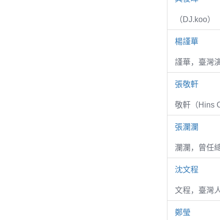
（DJ.koo）
楊謹華
謹華，臺灣演
張敬軒
敬軒（Hins Ch
張瀾瀾
瀾瀾，曾任
沈文程
文程，臺灣
鄭瑩