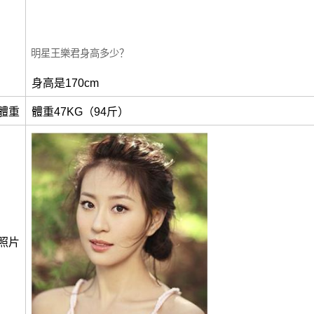
明星王樂君身高多少？
身高是170cm
體重
體重47KG（94斤）
照片