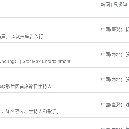
韓國 | 具俊曄
中國(臺灣) | 
員。15歲拍廣告入行
中國(內地) | 
eung） | Star Max Entertainment
中國(內地) | 
總政歌舞團首席節目主持人；
中國(臺灣) | 
人，知名藝人、主持人和歌手。