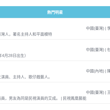
熱門明星
中國(臺灣) | 
臺灣人，著名主持人和平面模特
中國(臺灣) | 
年4月28日出生）
中國(內地) | 
女演員、主持人、歌仔戲藝人。
中國(臺灣) | 
員，男友為同是民視演員的艾成。 | 民視鳳凰藝能