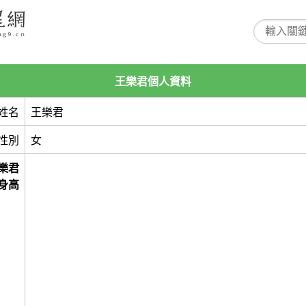
王樂君個人資料
姓名
王樂君
性別
女
樂君
身高