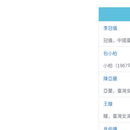
李冠儀
冠儀，中國
包小柏
小柏（1967
陳亞蘭
亞蘭，臺灣
王瞳
瞳，臺灣女演
具俊曄