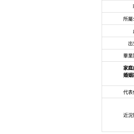
所屬
出
畢業
家庭
婚姻
代表
近況