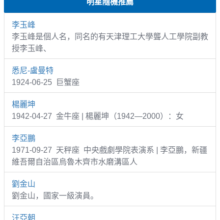
明星隨機推薦
李玉峰
李玉峰是個人名，同名的有天津理工大學聾人工學院副教
授李玉峰、
悉尼-盧曼特
1924-06-25 巨蟹座
楊麗坤
1942-04-27 金牛座 | 楊麗坤（1942—2000）：女
李亞鵬
1971-09-27 天秤座 中央戲劇學院表演系 | 李亞鵬，新疆
維吾爾自治區烏魯木齊市水磨溝區人
劉金山
劉金山，國家一級演員。
汪亞朝