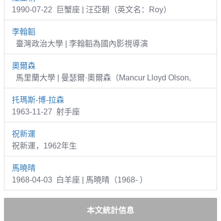
1990-07-22 巨蟹座 | 汪亞朝（英文名：Roy）
李翰韜
臺灣政治大學 | 李翰韜為國內影視導演
奧爾森
馬里蘭大學 | 曼瑟爾·奧爾森（Mancur Lloyd Olson,
托瑪斯-博-拉森
1963-11-27 射手座
祝新運
祝新運，1962年生
馬曉晴
1968-04-03 白羊座 | 馬曉晴（1968- ）
本文統計信息