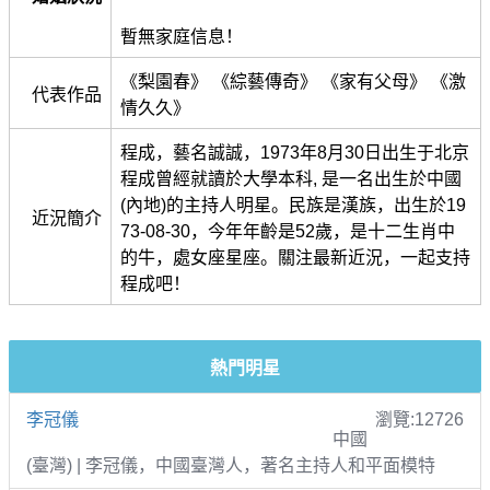
暫無家庭信息！
《梨園春》 《綜藝傳奇》 《家有父母》 《激
代表作品
情久久》
程成，藝名誠誠，1973年8月30日出生于北京
程成曾經就讀於大學本科, 是一名出生於中國
(內地)的主持人明星。民族是漢族，出生於19
近況簡介
73-08-30，今年年齡是52歲，是十二生肖中
的牛，處女座星座。關注最新近況，一起支持
程成吧！
熱門明星
李冠儀
瀏覽:12726
中國
(臺灣) | 李冠儀，中國臺灣人，著名主持人和平面模特