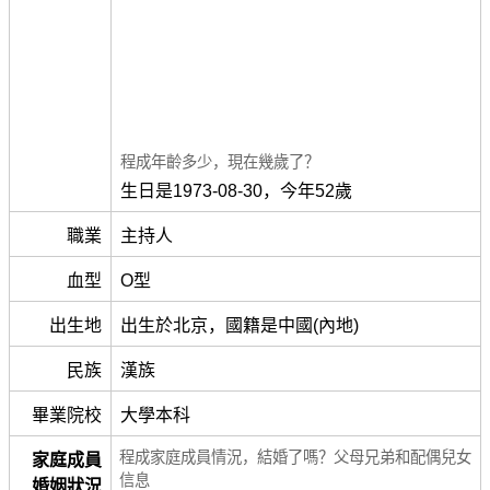
程成年齡多少，現在幾歲了？
生日是1973-08-30，今年52歲
職業
主持人
血型
O型
出生地
出生於北京，國籍是中國(內地)
民族
漢族
畢業院校
大學本科
程成家庭成員情況，結婚了嗎？父母兄弟和配偶兒女
家庭成員
信息
婚姻狀況