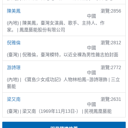
陳美鳳
瀏覽:2856
中國
(內地) | 陳美鳳，臺灣女演員、歌手、主持人、作
家。 | 鳳凰藝能股份有限公司
倪雅倫
瀏覽:2812
中國
(臺灣) | 倪雅倫，臺灣模特，以近全裸為男性雜志拍封面
游詩璟
瀏覽:2772
中國
(內地) | 《寶島少女成功記》人物林柏鳳--游詩璟飾 | 三立
藝能
梁又南
瀏覽:2631
中國
(臺灣) | 梁又南（1969年11月13日-） | 民視鳳凰藝能