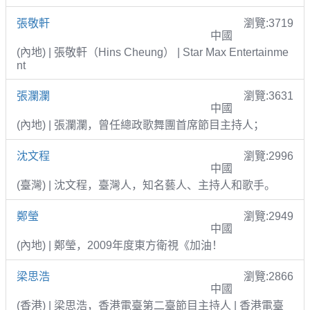
張敬軒
瀏覽:3719
中國
(內地) | 張敬軒（Hins Cheung） | Star Max Entertainme
nt
張瀾瀾
瀏覽:3631
中國
(內地) | 張瀾瀾，曾任總政歌舞團首席節目主持人；
沈文程
瀏覽:2996
中國
(臺灣) | 沈文程，臺灣人，知名藝人、主持人和歌手。
鄭瑩
瀏覽:2949
中國
(內地) | 鄭瑩，2009年度東方衛視《加油！
梁思浩
瀏覽:2866
中國
(香港) | 梁思浩，香港電臺第二臺節目主持人 | 香港電臺