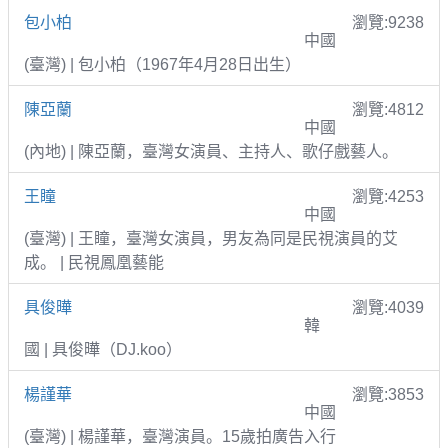
包小柏
瀏覽:9238
中國
(臺灣) | 包小柏（1967年4月28日出生）
陳亞蘭
瀏覽:4812
中國
(內地) | 陳亞蘭，臺灣女演員、主持人、歌仔戲藝人。
王瞳
瀏覽:4253
中國
(臺灣) | 王瞳，臺灣女演員，男友為同是民視演員的艾
成。 | 民視鳳凰藝能
具俊曄
瀏覽:4039
韓
國 | 具俊曄（DJ.koo）
楊謹華
瀏覽:3853
中國
(臺灣) | 楊謹華，臺灣演員。15歲拍廣告入行