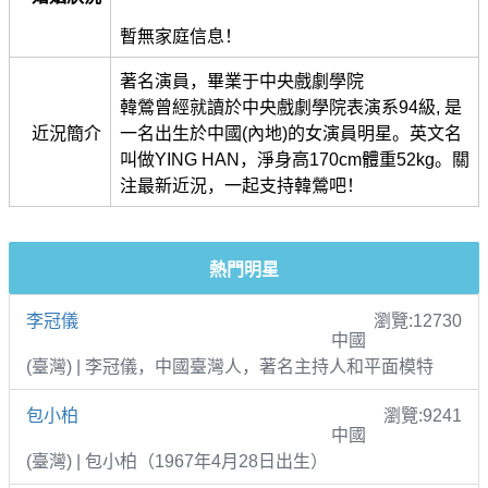
暫無家庭信息！
著名演員，畢業于中央戲劇學院
韓鶯曾經就讀於中央戲劇學院表演系94級, 是
近況簡介
一名出生於中國(內地)的女演員明星。英文名
叫做YING HAN，淨身高170cm體重52kg。關
注最新近況，一起支持韓鶯吧！
熱門明星
李冠儀
瀏覽:12730
中國
(臺灣) | 李冠儀，中國臺灣人，著名主持人和平面模特
包小柏
瀏覽:9241
中國
(臺灣) | 包小柏（1967年4月28日出生）