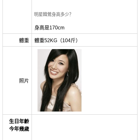
明星韓鶯身高多少？
身高是170cm
體重
體重52KG（104斤）
照片
生日年齡
今年幾歲