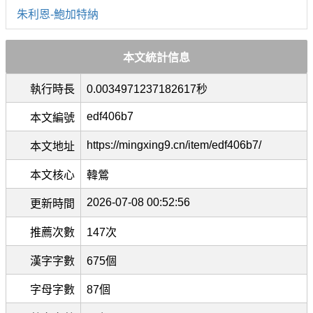
朱利恩-鮑加特納
本文統計信息
執行時長
0.0034971237182617秒
edf406b7
本文編號
https://mingxing9.cn/item/edf406b7/
本文地址
本文核心
韓鶯
2026-07-08 00:52:56
更新時間
推薦次數
147次
漢字字數
675個
字母字數
87個