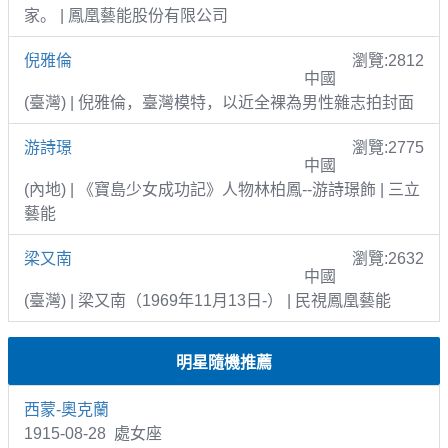
家。 | 鳳凰藝能股份有限公司
倪雅倫
瀏覽:2812
中國
(臺灣) | 倪雅倫，臺灣模特，以近全裸為男性雜志拍封面
游詩璟
瀏覽:2775
中國
(內地) | 《寶島少女成功記》人物林柏鳳--游詩璟飾 | 三立
藝能
梁又南
瀏覽:2632
中國
(臺灣) | 梁又南（1969年11月13日-） | 民視鳳凰藝能
明星隨機推薦
西蒙-奧克蘭
1915-08-28 處女座