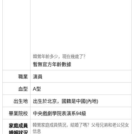
韓鶯年齡多少，現在幾歲了？
暫無官方年齡數據
職業
演員
血型
A型
出生地
出生於北京，國籍是中國(內地)
畢業院校
中央戲劇學院表演系94級
韓鶯家庭成員情況，結婚了嗎？父母兄弟和老公兒女
家庭成員
信息
婚姻狀況