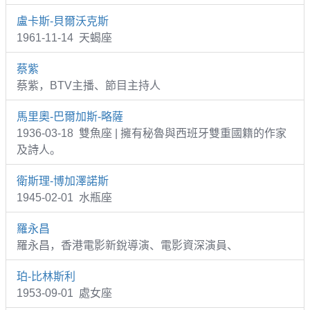
盧卡斯-貝爾沃克斯
1961-11-14 天蝎座
蔡紫
蔡紫，BTV主播、節目主持人
馬里奧-巴爾加斯-略薩
1936-03-18 雙魚座 | 擁有秘魯與西班牙雙重國籍的作家
及詩人。
衛斯理-博加澤諾斯
1945-02-01 水瓶座
羅永昌
羅永昌，香港電影新銳導演、電影資深演員、
珀-比林斯利
1953-09-01 處女座