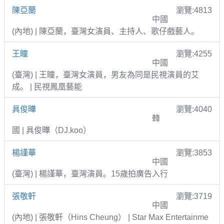
陳亞蘭
瀏覽:4813
中國
(內地) | 陳亞蘭，臺灣女演員、主持人、歌仔戲藝人。
王瞳
瀏覽:4255
中國
(臺灣) | 王瞳，臺灣女演員，男友為同是民視演員的艾
成。 | 民視鳳凰藝能
具俊曄
瀏覽:4040
韓
國 | 具俊曄（DJ.koo）
楊謹華
瀏覽:3853
中國
(臺灣) | 楊謹華，臺灣演員。15歲拍廣告入行
張敬軒
瀏覽:3719
中國
(內地) | 張敬軒（Hins Cheung） | Star Max Entertainme