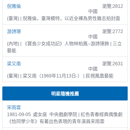
倪雅倫
瀏覽:2812
中國
(臺灣) | 倪雅倫，臺灣模特，以近全裸為男性雜志拍封面
游詩璟
瀏覽:2772
中國
(內地) | 《寶島少女成功記》人物林柏鳳--游詩璟飾 | 三立
藝能
梁又南
瀏覽:2631
中國
(臺灣) | 梁又南（1969年11月13日-） | 民視鳳凰藝能
明星隨機推薦
宋雨霏
1981-09-05 處女座 中央戲劇學院 | 紅色青春經典偶像劇
《恰同學少年》有著出色表現的青年演員宋雨霏