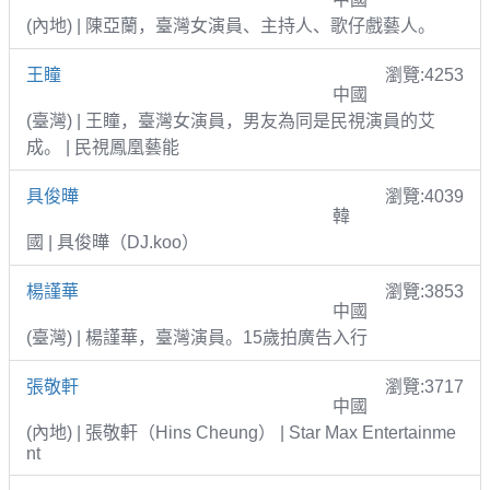
(內地) | 陳亞蘭，臺灣女演員、主持人、歌仔戲藝人。
王瞳
瀏覽:4253
中國
(臺灣) | 王瞳，臺灣女演員，男友為同是民視演員的艾
成。 | 民視鳳凰藝能
具俊曄
瀏覽:4039
韓
國 | 具俊曄（DJ.koo）
楊謹華
瀏覽:3853
中國
(臺灣) | 楊謹華，臺灣演員。15歲拍廣告入行
張敬軒
瀏覽:3717
中國
(內地) | 張敬軒（Hins Cheung） | Star Max Entertainme
nt