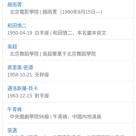
趙雨菁
北京電影學院 | 趙雨菁（1990年9月15日—）
和田慎二
1950-04-19 白羊座 | 和田慎二，本名巖本良文
吳超
北京舞蹈學院 | 吳超畢業于北京舞蹈學院
裘里奧-密譚
1958-10-21 天秤座
邁洛斯羅-貝卡
1963-12-15 射手座
牛青峰
中央戲劇學院96級 | 牛青峰，中國內地演員
張邁