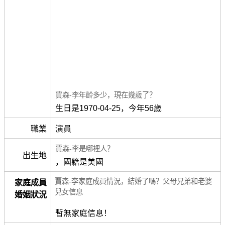
賈森-李年齡多少，現在幾歲了？
生日是1970-04-25，今年56歲
職業
演員
賈森-李是哪裡人？
出生地
，國籍是美國
賈森-李家庭成員情況，結婚了嗎？父母兄弟和老婆
家庭成員
兒女信息
婚姻狀況
暫無家庭信息！