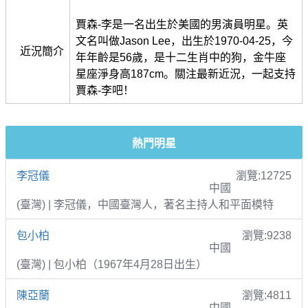
賈森-李是一名出生於美國的男演員明星。英
文名叫做Jason Lee，出生於1970-04-25，今
近況簡介
年年齡是56歲，是十二生肖中的狗，金牛座
星座淨身高187cm。關注最新近況，一起支持
賈森-李吧！
熱門明星
李冠儀
瀏覽:12725
中國
(臺灣) | 李冠儀，中國臺灣人，著名主持人和平面模特
包小柏
瀏覽:9238
中國
(臺灣) | 包小柏（1967年4月28日出生）
陳亞蘭
瀏覽:4811
中國