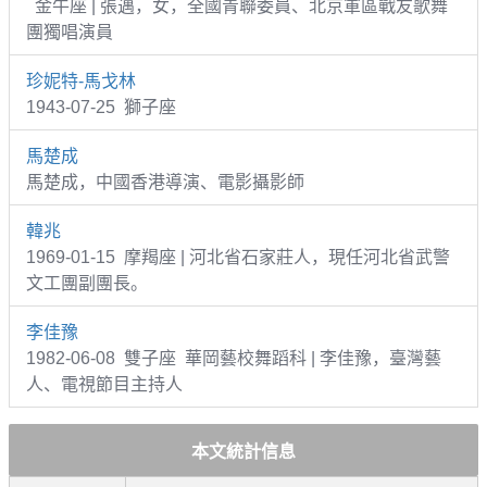
金牛座 | 張邁，女，全國青聯委員、北京軍區戰友歌舞
團獨唱演員
珍妮特-馬戈林
1943-07-25 獅子座
馬楚成
馬楚成，中國香港導演、電影攝影師
韓兆
1969-01-15 摩羯座 | 河北省石家莊人，現任河北省武警
文工團副團長。
李佳豫
1982-06-08 雙子座 華岡藝校舞蹈科 | 李佳豫，臺灣藝
人、電視節目主持人
本文統計信息