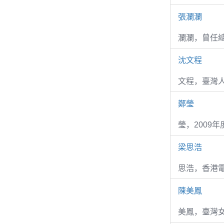
張瀾瀾
瀾瀾，曾任
沈文程
文程，臺灣
鄭瑩
瑩，2009
梁思浩
思浩，香港電
陳美鳳
美鳳，臺灣女