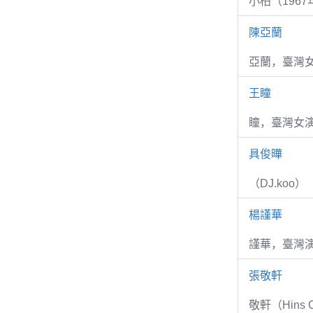
小柏（1967
陳亞蘭
亞蘭，臺灣
王瞳
瞳，臺灣女演
具俊曄
（DJ.koo）
楊謹華
謹華，臺灣演
張敬軒
敬軒（Hins Ch