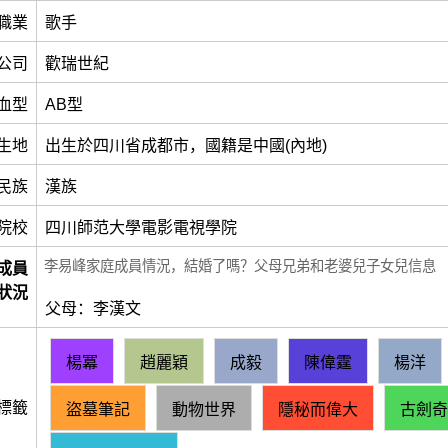
職業
歌手
公司
歡瑞世紀
血型
AB型
生地
出生於四川省成都市，國籍是中國(內地)
民族
漢族
院校
四川師范大學電影電視學院
李易峰家庭成員情況，結婚了嗎？父母兄弟和老婆兒子女兒信息
成員
狀況
父母：李漢文
楊冪
趙麗穎
成毅
陳偉霆
楊洋
標籤
盜墓筆記
動物世界
隱秘而偉大
古劍奇