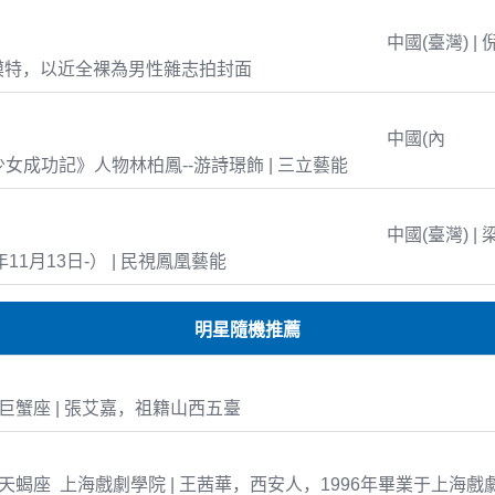
中國(臺灣) | 
模特，以近全裸為男性雜志拍封面
中國(內
島少女成功記》人物林柏鳳--游詩璟飾 | 三立藝能
中國(臺灣) | 
年11月13日-） | 民視鳳凰藝能
明星隨機推薦
21 巨蟹座 | 張艾嘉，祖籍山西五臺
-28 天蝎座 上海戲劇學院 | 王茜華，西安人，1996年畢業于上海