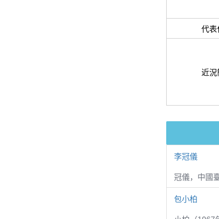
代表
近況
李冠儀
冠儀，中國
包小柏