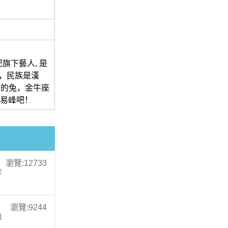
旗下藝人, 是
i，民族是漢
肖中的兔，金牛座
李易峰吧！
瀏覽:12733
李
瀏覽:9244
包