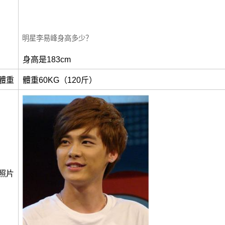
明星李易峰身高多少？
身高是183cm
體重
體重60KG（120斤）
照片