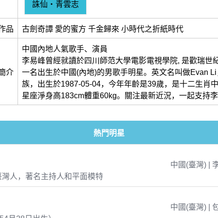
誅仙‧青雲志
作品
古劍奇譚 愛的蜜方 千金歸來 小時代之折紙時代
中國內地人氣歌手、演員
李易峰曾經就讀於四川師范大學電影電視學院, 是歡瑞世紀
簡介
一名出生於中國(內地)的男歌手明星。英文名叫做Evan L
族，出生於1987-05-04，今年年齡是39歲，是十二生
星座淨身高183cm體重60kg。關注最新近況，一起支持
熱門明星
中國(臺灣) | 
臺灣人，著名主持人和平面模特
中國(臺灣) | 