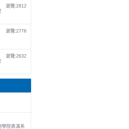
瀏覽:2812
倪
瀏覽:2776
瀏覽:2632
梁
戲劇學院表演系