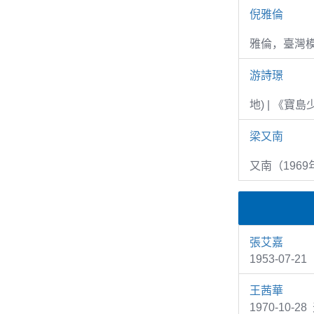
倪雅倫
雅倫，臺灣
游詩璟
地) | 《寶
梁又南
又南（1969
張艾嘉
1953-07-
王茜華
1970-10