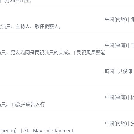
年4月28日出生）
中國(內地) | 
女演員、主持人、歌仔戲藝人。
中國(臺灣) | 
員，男友為同是民視演員的艾成。 | 民視鳳凰藝能
韓國 | 具俊曄
中國(臺灣) | 
員。15歲拍廣告入行
中國(內地) | 
eung） | Star Max Entertainment