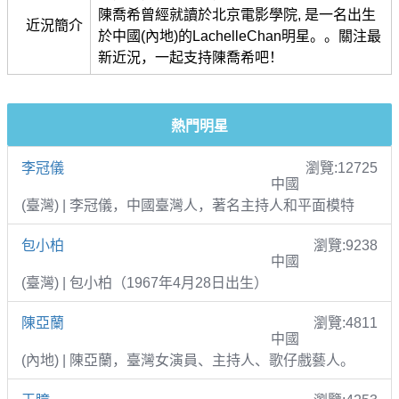
陳喬希曾經就讀於北京電影學院, 是一名出生
近況簡介
於中國(內地)的LachelleChan明星。。關注最
新近況，一起支持陳喬希吧！
熱門明星
李冠儀
瀏覽:12725
中國
(臺灣) | 李冠儀，中國臺灣人，著名主持人和平面模特
包小柏
瀏覽:9238
中國
(臺灣) | 包小柏（1967年4月28日出生）
陳亞蘭
瀏覽:4811
中國
(內地) | 陳亞蘭，臺灣女演員、主持人、歌仔戲藝人。