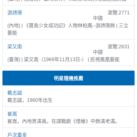
游詩璟
瀏覽:2771
中國
(內地) | 《寶島少女成功記》人物林柏鳳--游詩璟飾 | 三立
藝能
梁又南
瀏覽:2631
中國
(臺灣) | 梁又南（1969年11月13日-） | 民視鳳凰藝能
明星隨機推薦
戴志誠
戴志誠，1960年出生
崔嵩
崔嵩，內地男演員。在諜戰劇《借槍》中飾演老滿。
戶次重幸