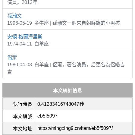
演員。2012年
孫瀚文
1996-05-19 金牛座 | 孫瀚文一個來自朝鮮族的小男孩
安頓-格蘭澤里斯
1974-04-11 白羊座
侶蕭
1980-04-03 白羊座 | 侶蕭，著名演員，后更名為侶皓吉
吉
本文統計信息
執行時長
0.41283416748047秒
eb5f5097
本文編號
https://mingxing9.cn/item/eb5f5097/
本文地址