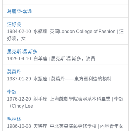
葛麗亞-嘉遜
汪妤凌
1984-02-10 水瓶座 英國London College of Fashion | 汪
妤凌，女
馬克斯.馮.斯多
1929-04-10 白羊座 | 馬克斯.馮.斯多，演員
莫萬丹
1987-01-29 水瓶座 | 莫萬丹——東方賓利簽約模特
李鈺
1976-12-20 射手座 上海戲劇學院表演系本科畢業 | 李鈺
（Cindy Lee
毛林林
1986-10-08 天秤座 中北英皇演藝專修學校 | 內地青年女