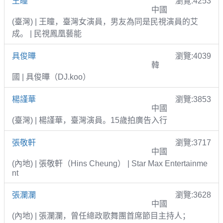
王瞳
瀏覽:4253
中國
(臺灣) | 王瞳，臺灣女演員，男友為同是民視演員的艾
成。 | 民視鳳凰藝能
具俊曄
瀏覽:4039
韓
國 | 具俊曄（DJ.koo）
楊謹華
瀏覽:3853
中國
(臺灣) | 楊謹華，臺灣演員。15歲拍廣告入行
張敬軒
瀏覽:3717
中國
(內地) | 張敬軒（Hins Cheung） | Star Max Entertainme
nt
張瀾瀾
瀏覽:3628
中國
(內地) | 張瀾瀾，曾任總政歌舞團首席節目主持人；