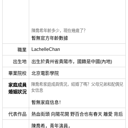
陳喬希年齡多少，現在幾歲了？
暫無官方年齡數據
LachelleChan
職業
出生地
出生於貴州省貴陽市，國籍是中國(內地)
畢業院校
北京電影學院
陳喬希家庭成員情況，結婚了嗎？父母兄弟和配偶兒
家庭成員
女信息
婚姻狀況
暫無家庭信息！
代表作品
熱血街頭 向陽花開 野百合也有春天 離愛 背后
陳喬希，青年演員，