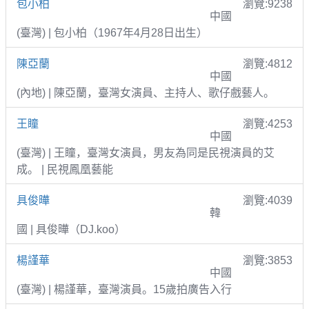
包小柏
瀏覽:9238
中國
(臺灣) | 包小柏（1967年4月28日出生）
陳亞蘭
瀏覽:4812
中國
(內地) | 陳亞蘭，臺灣女演員、主持人、歌仔戲藝人。
王瞳
瀏覽:4253
中國
(臺灣) | 王瞳，臺灣女演員，男友為同是民視演員的艾
成。 | 民視鳳凰藝能
具俊曄
瀏覽:4039
韓
國 | 具俊曄（DJ.koo）
楊謹華
瀏覽:3853
中國
(臺灣) | 楊謹華，臺灣演員。15歲拍廣告入行