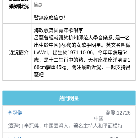
信息
婚姻狀況
暫無家庭信息！
海政歌舞團青年歌唱家
呂薇曾經就讀於杭州師范大學音樂系, 是一名
出生於中國(內地)的女歌手明星。英文名叫做
近況簡介
LvWei，出生於1971-10-06，今年年齡是54
歲，是十二生肖中的豬，天秤座星座淨身高1
68cm體重45kg。關注最新近況，一起支持呂
薇吧！
熱門明星
李冠儀
瀏覽:12726
中國
(臺灣) | 李冠儀，中國臺灣人，著名主持人和平面模特