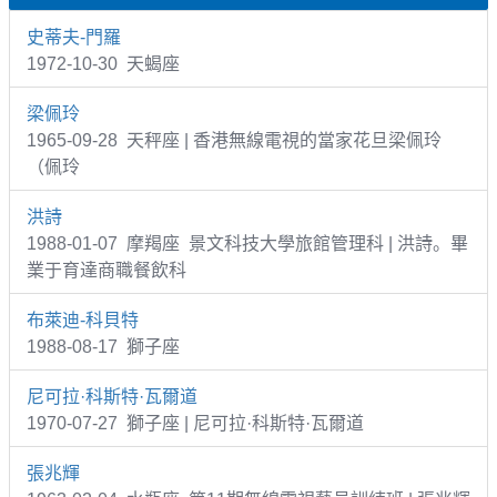
史蒂夫-門羅
1972-10-30 天蝎座
梁佩玲
1965-09-28 天秤座 | 香港無線電視的當家花旦梁佩玲
（佩玲
洪詩
1988-01-07 摩羯座 景文科技大學旅館管理科 | 洪詩。畢
業于育達商職餐飲科
布萊迪-科貝特
1988-08-17 獅子座
尼可拉·科斯特·瓦爾道
1970-07-27 獅子座 | 尼可拉·科斯特·瓦爾道
張兆輝