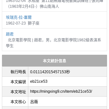
1963-02-04 水瓶座 第11期無線電視藝員訓練班 | 張兆輝
（1963年2月4日-）佛山南海人
埃瑞克-拉-塞爾
1962-07-23 獅子座
趙君
北京電影學院 | 趙君，男，北京電影學院1982級表演系
學生
本文統計信息
執行時長
0.011142015457153秒
eb21ce53
本文編號
https://mingxing9.cn/item/eb21ce53/
本文地址
本文核心
呂薇