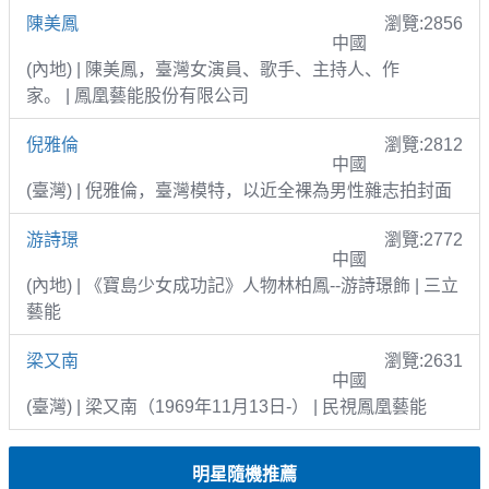
陳美鳳
瀏覽:2856
中國
(內地) | 陳美鳳，臺灣女演員、歌手、主持人、作
家。 | 鳳凰藝能股份有限公司
倪雅倫
瀏覽:2812
中國
(臺灣) | 倪雅倫，臺灣模特，以近全裸為男性雜志拍封面
游詩璟
瀏覽:2772
中國
(內地) | 《寶島少女成功記》人物林柏鳳--游詩璟飾 | 三立
藝能
梁又南
瀏覽:2631
中國
(臺灣) | 梁又南（1969年11月13日-） | 民視鳳凰藝能
明星隨機推薦