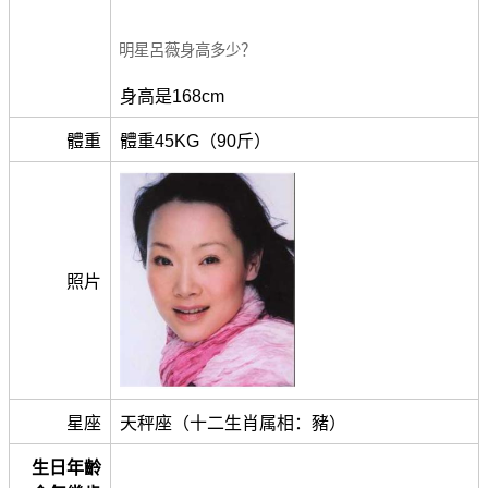
明星呂薇身高多少？
身高是168cm
體重
體重45KG（90斤）
照片
星座
天秤座（十二生肖属相：豬）
生日年齡