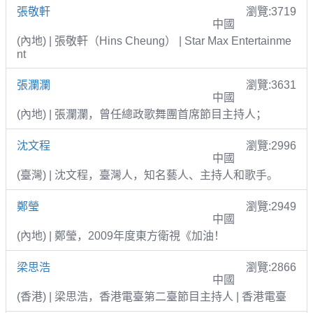
張敬軒
瀏覽:3719
中國
(內地) | 張敬軒（Hins Cheung） | Star Max Entertainme
nt
張瀾瀾
瀏覽:3631
中國
(內地) | 張瀾瀾，曾任總政歌舞團首席節目主持人；
沈文程
瀏覽:2996
中國
(臺灣) | 沈文程，臺灣人，知名藝人、主持人和歌手。
鄭瑩
瀏覽:2949
中國
(內地) | 鄭瑩，2009年度東方衛視《加油！
梁思浩
瀏覽:2866
中國
(香港) | 梁思浩，香港電臺第二臺節目主持人 | 香港電臺