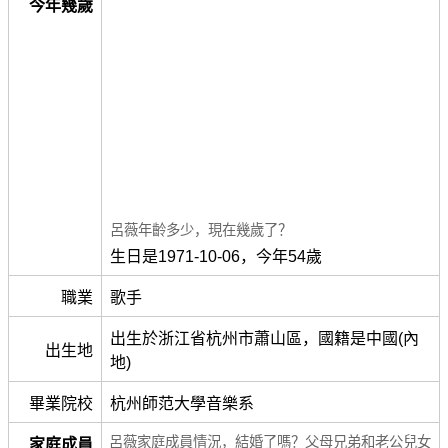
今年幾歲
呂薇年齡多少，現在幾歲了？
生日是1971-10-06，今年54歲
職業
歌手
出生於浙江省杭州市蕭山區，國籍是中國(內
出生地
地)
畢業院校
杭州師范大學音樂系
呂薇家庭成員情況，結婚了嗎？父母兄弟和老公兒女
家庭成員